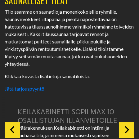
SAUNALLISET TILAT
Tiloissamme on saunatiloja monenkokoisille ryhmille.
Saunavirvokkeet, iltapalaa ja pientä naposteltavaa on
katettavissa tilaussaunoihimme valmiiksi ryhmänne toiveiden
mukaisesti. Kaksi tilaussaunaa tarjoavat rennot ja
mutkattomat puitteet saunaillalle, pikkujouluille ja
virkistyspäivän rentoutumishetkelle. Lisäksi tiloistamme
löytyy seitsemän muuta saunaa, jotka ovat pukuhuoneiden
yhteydessä.
Klikkaa kuvasta lisätietoja saunatiloista.
Jätä tarjouspyyntö
KEILAKABINETTI SOPII MAX 10
OSALLISTUJAN ILLANVIETOILLE
Päärakennuksen Keilakabinetti on intiimi ja
rauhaisa tila, ja nimensä mukaisesti sijaitsee