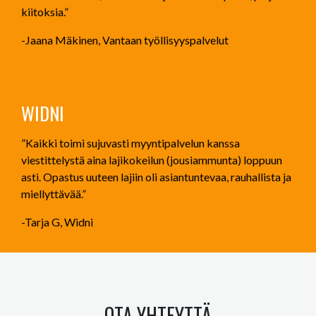
kiitoksia.”
-Jaana Mäkinen, Vantaan työllisyyspalvelut
WIDNI
”Kaikki toimi sujuvasti myyntipalvelun kanssa
viestittelystä aina lajikokeilun (jousiammunta) loppuun
asti. Opastus uuteen lajiin oli asiantuntevaa, rauhallista ja
miellyttävää.”
-Tarja G, Widni
OTA YHTEYTTÄ