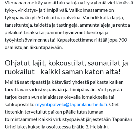
Vieraanamme käy vuosittain satoja yritysryhmiä viettämässä
tyky-, virkistys- ja tiimipäivää. Valikoimassamme on
tykypäivään yli 50 ohjattua palvelua: Vauhdikkaita lajeja,
tanssitunteja, taidetta ja tastingejä, ammuntalajeja ja rentoa
pelailua! Lisäksi tarjoamme hyvinvointiluentoja ja
työyhteisövalmennusta! Kapasiteettimme riittää jopa 700
osallistujan liikuntapäivään.
Ohjatut lajit, kokoustilat, saunatilat ja
ruokailut - kaikki saman katon alta!
Meiltä saat ripeästi ja kätevästi yhdestä paikasta kaiken
tarvittavan virkistyspäivään ja tiimipäivään. Voit pyytää
tarjouksen sivun alalaidassa olevalla lomakkeella tai
sähköpostilla:
myyntipalvelu@tapanilanurheilu.fi
. Olet
tietenkin tervetullut paikan päälle tutustumaan
toimintaamme! Kaikki virkistyspäivät järjestetään Tapanilan
Urheilukeskuksella osoitteessa Erätie 3, Helsinki.