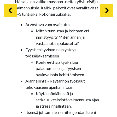
Hälsalla on valikoimassaan useita työyhteisöjen
valmennuksia. Kaikki paketit ovat varailtavissa
1-3 tuntisiksi kokonaisuuksiksi.
Arvostava vuorovaikutus
Miten tunnistan ja kohtaan eri
ihmistyypit? Miten annan ja
vastaanotan palautetta?
Fyysisen hyvinvoinnin yhteys
työssäjaksamiseen
Konkreettisia työkaluja
palautumiseen ja fyysisen
hyvinvoinnin kehittämiseen.
Ajanhallinta – käytännön työkalut
tehokaaseen ajanhallintaan
Käytännönläheistä ja
ratkaisukeskeistä valmennusta ajan-
ja stressinhallintaan.
Itsensä johtaminen – miten johdan itseni