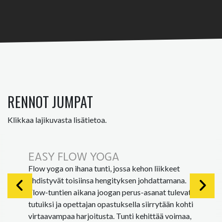
RENNOT JUMPAT
Klikkaa lajikuvasta lisätietoa.
EASY FLOW YOGA
Flow yoga on ihana tunti, jossa kehon liikkeet
yhdistyvät toisiinsa hengityksen johdattamana.
Flow-tuntien aikana joogan perus-asanat tulevat
tutuiksi ja opettajan opastuksella siirrytään kohti
virtaavampaa harjoitusta. Tunti kehittää voimaa,