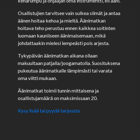
kehärumpu ja ohjaajan oma instrumentti, eli ääni.
Osallistujien tarvitsee vain sulkea silmät ja antaa
äänen hoitaa kehoa ja mieltä. Äänimatkan
hoitava teho perustuu ennen kaikkea soitinten
luomaan kauniiseen äänimaisemaan, mikä
johdattaakin mielesi lempeästi pois arjesta.
Tykypäivän äänimatkan aikana ollaan
makuultaan patjalla/joogamatolla. Suosituksena
pukeutua äänimatkalle lämpimästi tai varata
oma viltti mukaan.
Äänimatkat toimii tunnin mittaisena ja
osallistujamäärä on maksimissaan 20.
Kysy lisää tai pyydä tarjousta