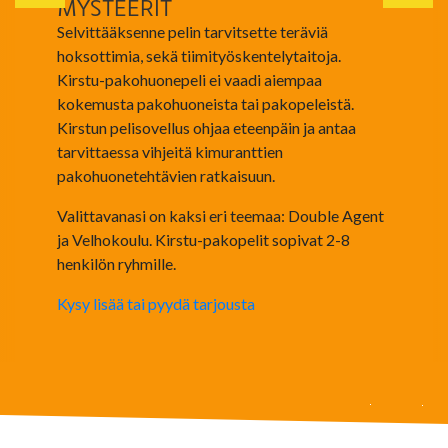
MYSTEERIT
Selvittääksenne pelin tarvitsette teräviä
hoksottimia, sekä tiimityöskentelytaitoja.
Kirstu-pakohuonepeli ei vaadi aiempaa
kokemusta pakohuoneista tai pakopeleistä.
Kirstun pelisovellus ohjaa eteenpäin ja antaa
tarvittaessa vihjeitä kimuranttien
pakohuonetehtävien ratkaisuun.
Valittavanasi on kaksi eri teemaa: Double Agent
ja Velhokoulu. Kirstu-pakopelit sopivat 2-8
henkilön ryhmille.
Kysy lisää tai pyydä tarjousta