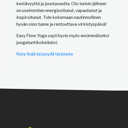
kestävyyttä ja joustavuutta. Olo tunnin jälkeen
on useimmiten energisoitunut, vapautunut ja
inspiroitunut. Tule kokemaan nautinnollinen
hyvän olon tunne ja rentouttava virkistyspäivä!
Easy Flow Yoga sopii hyvin myös ensimmäiseksi
joogatuntikokeiluksi.
Kysy lisää tai pyydä tarjousta