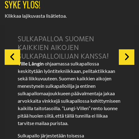
SYKE YLÖS!
Klikkaa lajikuvasta lisätietoa.
SULKAPALLOA SUOMEN
KAIKKIEN AIKOJEN
SULKAPALLOILIJAN KANSSA!
Ville Långin
ohjaamassa sulkapallossa
keskitytään lyöntitekniikkaan, pelitaktiikkaan
sekä liikkuvuuteen. Suomen kaikkien aikojen
menestynein sulkapalloilija ja entinen
sulkapallomaajoukkueen päävalmentaja jakaa
arvokkaita vinkkejä sulkapallossa kehittymiseen
kaikilla taitotasoilla. ”Lungi-Villen” rento luonne
pitää huolen siitä, että tällä tunnilla ei liikaa
tarvitse mailaa puristaa.
Sulkapallo järjestetään toisessa