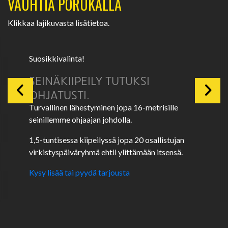
VAUHTIA PORUKALLA
Klikkaa lajikuvasta lisätietoa.
Suosikkivalinta!
SEINÄKIIPEILY TUTUKSI
OHJATUSTI.
Turvallinen lähestyminen jopa 16-metrisille
seinillemme ohjaajan johdolla.
1,5-tuntisessa kiipeilyssä jopa 20 osallistujan
virkistyspäiväryhmä ehtii ylittämään itsensä.
Kysy lisää tai pyydä tarjousta