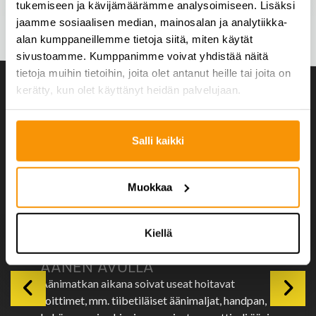
tukemiseen ja kävijämäärämme analysoimiseen. Lisäksi
jaamme sosiaalisen median, mainosalan ja analytiikka-
alan kumppaneillemme tietoja siitä, miten käytät
sivustoamme. Kumppanimme voivat yhdistää näitä
tietoja muihin tietoihin, joita olet antanut heille tai joita on
kerätty, kun olet käyttänyt heidän palvelujaan.
Salli kaikki
KEHO JA MIELI
Muokkaa
Klikkaa lajikuvasta lisätietoa.
Kiellä
KEHON JA MIELEN HOITOA
ÄÄNEN AVULLA
Äänimatkan aikana soivat useat hoitavat
soittimet, mm. tiibetiläiset äänimaljat, handpan,