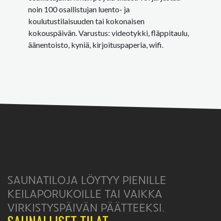
noin 100 osallistujan luento- ja
koulutustilaisuuden tai kokonaisen
kokouspäivän. Varustus: videotykki, fläppitaulu,
äänentoisto, kyniä, kirjoituspaperia, wifi.
SAUNATILOJA LÖYTYY PIENILLE
KEILAPORUKOILLE TAI VAIKKA
VIRKISTYSPÄIVÄN PÄÄTTEEKSI.