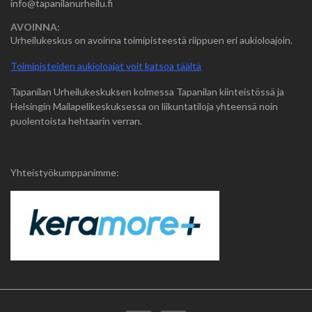
info@tapanilanurheilu.fi
AVOINNA:
Urheilukeskus on avoinna toimipisteestä riippuen eri aukioloajoin.
Toimipisteiden aukioloajat voit katsoa täältä
Tapanilan Urheilukeskuksen kolmessa Tapanilan kiinteistössä ja
Helsingin Mailapelikeskuksessa on liikuntatiloja yhteensä noin
puolentoista hehtaarin verran.
Yhteistyökumppanimme: