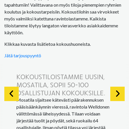
tapahtumiin! Valittavana on myös tiloja pienempien ryhmien
koulutus ja kokoustarpeisiin. Kokoustilohin saa virvokkeet
myös valmiiksi katettuna ravintolastamme. Kaikista
tiloistamme löytyy langaton vierasverkko asiakkaidemme
käyttöön.
Klikkaa kuvasta lisätietoa kokoushuoneista.
Jätä tarjouspyyntö
KOKOUSTILOISTAMME UUSIN,
MOSATILA, SOPII 50-100
OSALLISTUJAN KOKOUKSILLE.
Mosatila sijaitsee kätevästi päärakennuksen
pääsisäänkäynnin vieressä, ravintola Welldonen
välittömässä läheisyydessä. Tilaan voidaan
järjestää tuolit ja pöydät, sekä ruokailu 64
osallistujalle. Ilman pöytiä tilassa voi järjestää