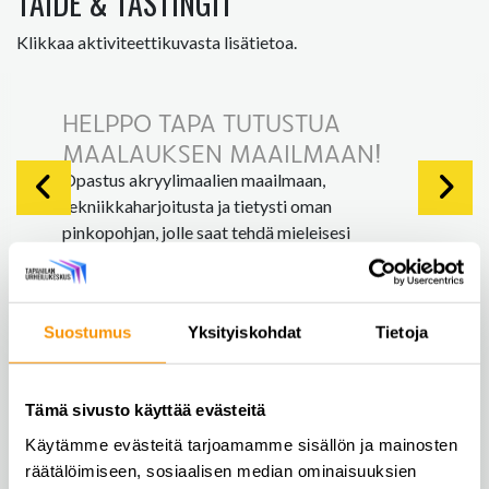
TAIDE & TASTINGIT
Klikkaa aktiviteettikuvasta lisätietoa.
HELPPO TAPA TUTUSTUA
MAALAUKSEN MAAILMAAN!
Opastus akryylimaalien maailmaan,
tekniikkaharjoitusta ja tietysti oman
pinkopohjan, jolle saat tehdä mieleisesi
luomuksen. Vietetään virkistyspäivän yhteydessä
rento hetki maalauksen parissa ja opitaan vähän
uutta, hauskoja tekniikoita sekä
Suostumus
Yksityiskohdat
Tietoja
maalausvälineiden käyttöä.
Aikaa varataan 1,5-2 tuntia ja
maksimiryhmäkoko on 20 osallistujaa.
Tämä sivusto käyttää evästeitä
Käytämme evästeitä tarjoamamme sisällön ja mainosten
Kysy lisää tai pyydä tarjousta
räätälöimiseen, sosiaalisen median ominaisuuksien