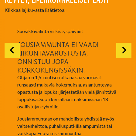
Klikkaa lajikuvasta lisätietoa.
Suosikkivalinta virkistyspäiviin!
JOUSIAMMUNTA EI VAADI
LIIKUNTAVARUSTUSTA,
ONNISTUU JOPA
KORKOKENGISSÄKIN.
Ohjatun 1,5-tuntisen aikana saa varmasti
runsaasti mukavia kokemuksia, asiantuntevaa
opastusta ja lopuksi järjestetään vielä jännittävä
loppukisa. Sopii kerrallaan maksimissaan 18
osallistujan ryhmille.
Jousiammuntaan on mahdollista yhdistää myös
veitsenheittoa, puhallusputkilla ampumista tai
vaikkapa Eco-aims -ammuntaa