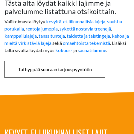
Tästä alta löydät kaikki lajimme ja
palvelumme listattuna otsikoittain.
Valikoimasta löytyy
kevyitä, ei-liikunnallisia lajeja
,
vauhtia
porukalla
,
rentoja jumppia
,
sykettä nostavia treenejä
,
kamppailulajeja
,
tanssitunteja
,
taidetta ja taistingeja
,
kehoa ja
mieltä virkistäviä lajeja
sekä
omaehtoista tekemistä
. Lisäksi
tältä sivulta löydät myös
kokous-
ja
saunatilamme
.
Tai hyppää suoraan tarjouspyyntöön
KEVYET, EI-LIIKUNNALLISET LAJIT