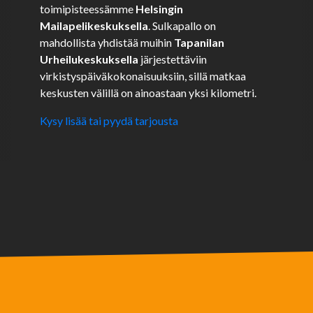
toimipisteessämme
Helsingin
Mailapelikeskuksella
. Sulkapallo on
mahdollista yhdistää muihin
Tapanilan
Urheilukeskuksella
järjestettäviin
virkistyspäiväkokonaisuuksiin, sillä matkaa
keskusten välillä on ainoastaan yksi kilometri.
Kysy lisää tai pyydä tarjousta