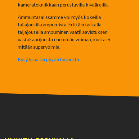
kameratekniikkaan perustuvilla kivääreillä.
Ammuntasalissamme voi myös kokeilla
taljajousilla ampumista. Erittäin tarkalla
taljajousella ampuminen vaatii aavistuksen
vastakaarijousta enemmän voimaa, mutta ei
mitään supervoimia.
Kysy lisää tai pyydä tarjousta