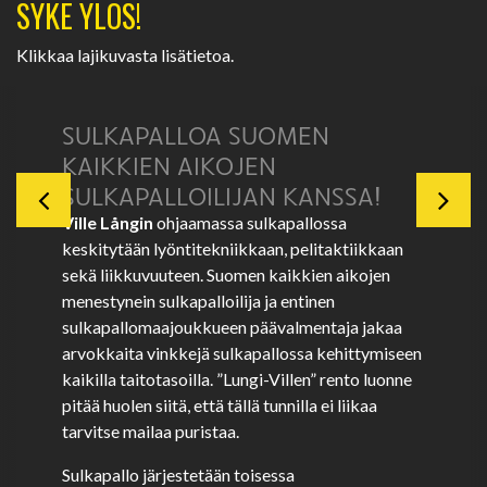
SYKE YLÖS!
Klikkaa lajikuvasta lisätietoa.
SULKAPALLOA SUOMEN
KAIKKIEN AIKOJEN
SULKAPALLOILIJAN KANSSA!
Ville Långin
ohjaamassa sulkapallossa
keskitytään lyöntitekniikkaan, pelitaktiikkaan
sekä liikkuvuuteen. Suomen kaikkien aikojen
menestynein sulkapalloilija ja entinen
sulkapallomaajoukkueen päävalmentaja jakaa
arvokkaita vinkkejä sulkapallossa kehittymiseen
kaikilla taitotasoilla. ”Lungi-Villen” rento luonne
pitää huolen siitä, että tällä tunnilla ei liikaa
tarvitse mailaa puristaa.
Sulkapallo järjestetään toisessa