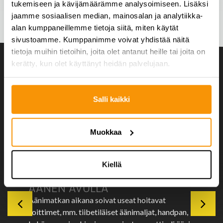
tukemiseen ja kävijämäärämme analysoimiseen. Lisäksi
jaamme sosiaalisen median, mainosalan ja analytiikka-
alan kumppaneillemme tietoja siitä, miten käytät
sivustoamme. Kumppanimme voivat yhdistää näitä
tietoja muihin tietoihin, joita olet antanut heille tai joita on
kerätty, kun olet käyttänyt heidän palvelujaan.
Salli kaikki
KEHO JA MIELI
Muokkaa
Klikkaa lajikuvasta lisätietoa.
Kiellä
KEHON JA MIELEN HOITOA
ÄÄNEN AVULLA
Äänimatkan aikana soivat useat hoitavat
soittimet, mm. tiibetiläiset äänimaljat, handpan,