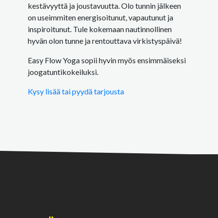
kestävyyttä ja joustavuutta. Olo tunnin jälkeen
on useimmiten energisoitunut, vapautunut ja
inspiroitunut. Tule kokemaan nautinnollinen
hyvän olon tunne ja rentouttava virkistyspäivä!
Easy Flow Yoga sopii hyvin myös ensimmäiseksi
joogatuntikokeiluksi.
Kysy lisää tai pyydä tarjousta