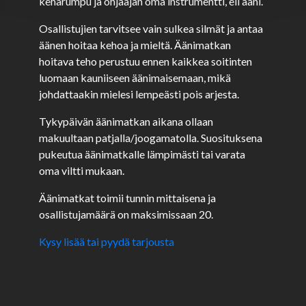
kehärumpu ja ohjaajan oma instrumentti, eli ääni.
Osallistujien tarvitsee vain sulkea silmät ja antaa
äänen hoitaa kehoa ja mieltä. Äänimatkan
hoitava teho perustuu ennen kaikkea soitinten
luomaan kauniiseen äänimaisemaan, mikä
johdattaakin mielesi lempeästi pois arjesta.
Tykypäivän äänimatkan aikana ollaan
makuultaan patjalla/joogamatolla. Suosituksena
pukeutua äänimatkalle lämpimästi tai varata
oma viltti mukaan.
Äänimatkat toimii tunnin mittaisena ja
osallistujamäärä on maksimissaan 20.
Kysy lisää tai pyydä tarjousta