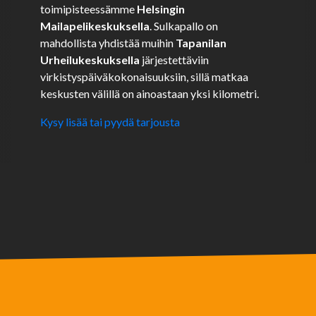
toimipisteessämme
Helsingin
Mailapelikeskuksella
. Sulkapallo on
mahdollista yhdistää muihin
Tapanilan
Urheilukeskuksella
järjestettäviin
virkistyspäiväkokonaisuuksiin, sillä matkaa
keskusten välillä on ainoastaan yksi kilometri.
Kysy lisää tai pyydä tarjousta