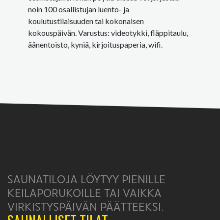
noin 100 osallistujan luento- ja
koulutustilaisuuden tai kokonaisen
kokouspäivän. Varustus: videotykki, fläppitaulu,
äänentoisto, kyniä, kirjoituspaperia, wifi.
SAUNATILOJA LÖYTYY PIENILLE
KEILAPORUKOILLE TAI VAIKKA
VIRKISTYSPÄIVÄN PÄÄTTEEKSI.