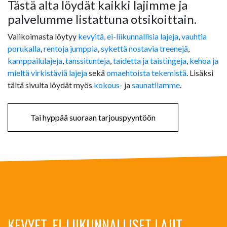
Tästä alta löydät kaikki lajimme ja
palvelumme listattuna otsikoittain.
Valikoimasta löytyy
kevyitä, ei-liikunnallisia lajeja
,
vauhtia
porukalla
,
rentoja jumppia
,
sykettä nostavia treenejä
,
kamppailulajeja
,
tanssitunteja
,
taidetta ja taistingeja
,
kehoa ja
mieltä virkistäviä lajeja
sekä
omaehtoista tekemistä
. Lisäksi
tältä sivulta löydät myös
kokous-
ja
saunatilamme
.
Tai hyppää suoraan tarjouspyyntöön
KEVYET, EI-LIIKUNNALLISET LAJIT