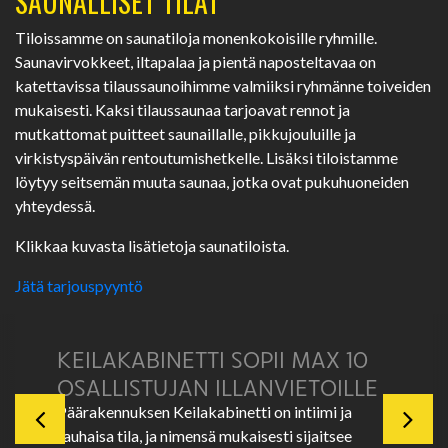
SAUNALLISET TILAT
Tiloissamme on saunatiloja monenkokoisille ryhmille.
Saunavirvokkeet, iltapalaa ja pientä naposteltavaa on
katettavissa tilaussaunoihimme valmiiksi ryhmänne toiveiden
mukaisesti. Kaksi tilaussaunaa tarjoavat rennot ja
mutkattomat puitteet saunaillalle, pikkujouluille ja
virkistyspäivän rentoutumishetkelle. Lisäksi tiloistamme
löytyy seitsemän muuta saunaa, jotka ovat pukuhuoneiden
yhteydessä.
Klikkaa kuvasta lisätietoja saunatiloista.
Jätä tarjouspyyntö
KEILAKABINETTI SOPII MAX 10
OSALLISTUJAN ILLANVIETOILLE
Päärakennuksen Keilakabinetti on intiimi ja
rauhaisa tila, ja nimensä mukaisesti sijaitsee