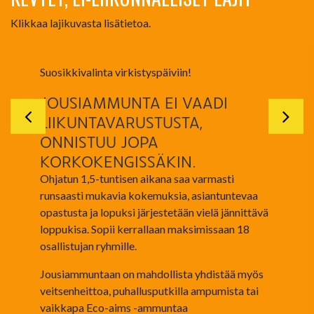
Klikkaa lajikuvasta lisätietoa.
Suosikkivalinta virkistyspäiviin!
JOUSIAMMUNTA EI VAADI
LIIKUNTAVARUSTUSTA,
ONNISTUU JOPA
KORKOKENGISSÄKIN.
Ohjatun 1,5-tuntisen aikana saa varmasti
runsaasti mukavia kokemuksia, asiantuntevaa
opastusta ja lopuksi järjestetään vielä jännittävä
loppukisa. Sopii kerrallaan maksimissaan 18
osallistujan ryhmille.
Jousiammuntaan on mahdollista yhdistää myös
veitsenheittoa, puhallusputkilla ampumista tai
vaikkapa Eco-aims -ammuntaa