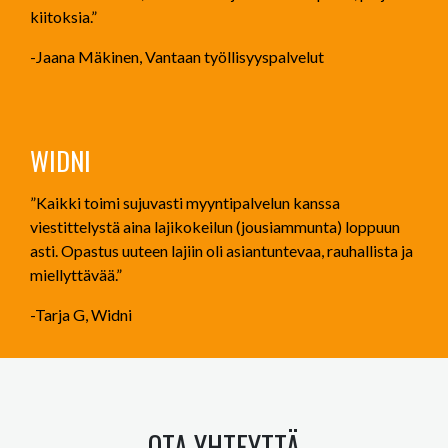
kiitoksia.”
-Jaana Mäkinen, Vantaan työllisyyspalvelut
WIDNI
”Kaikki toimi sujuvasti myyntipalvelun kanssa
viestittelystä aina lajikokeilun (jousiammunta) loppuun
asti. Opastus uuteen lajiin oli asiantuntevaa, rauhallista ja
miellyttävää.”
-Tarja G, Widni
OTA YHTEYTTÄ