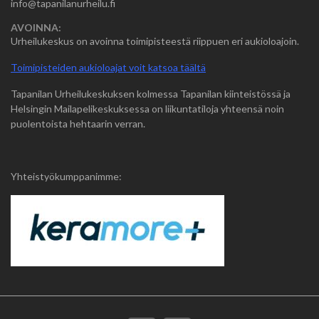
info@tapanilanurheilu.fi
AVOINNA:
Urheilukeskus on avoinna toimipisteestä riippuen eri aukioloajoin.
Toimipisteiden aukioloajat voit katsoa täältä
Tapanilan Urheilukeskuksen kolmessa Tapanilan kiinteistössä ja
Helsingin Mailapelikeskuksessa on liikuntatiloja yhteensä noin
puolentoista hehtaarin verran.
Yhteistyökumppanimme: