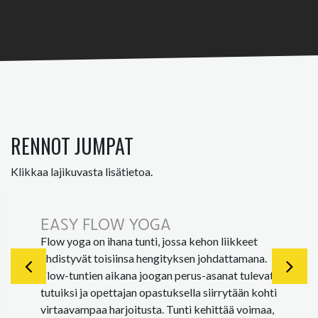
RENNOT JUMPAT
Klikkaa lajikuvasta lisätietoa.
EASY FLOW YOGA
Flow yoga on ihana tunti, jossa kehon liikkeet
yhdistyvät toisiinsa hengityksen johdattamana.
Flow-tuntien aikana joogan perus-asanat tulevat
tutuiksi ja opettajan opastuksella siirrytään kohti
virtaavampaa harjoitusta. Tunti kehittää voimaa,