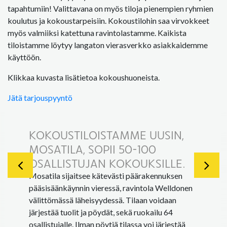
tapahtumiin! Valittavana on myös tiloja pienempien ryhmien
koulutus ja kokoustarpeisiin. Kokoustilohin saa virvokkeet
myös valmiiksi katettuna ravintolastamme. Kaikista
tiloistamme löytyy langaton vierasverkko asiakkaidemme
käyttöön.
Klikkaa kuvasta lisätietoa kokoushuoneista.
Jätä tarjouspyyntö
KOKOUSTILOISTAMME UUSIN,
MOSATILA, SOPII 50-100
OSALLISTUJAN KOKOUKSILLE.
Mosatila sijaitsee kätevästi päärakennuksen
pääsisäänkäynnin vieressä, ravintola Welldonen
välittömässä läheisyydessä. Tilaan voidaan
järjestää tuolit ja pöydät, sekä ruokailu 64
osallistujalle. Ilman pöytiä tilassa voi järjestää