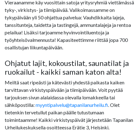
Vieraanamme käy vuosittain satoja yritysryhmiä viettämässä
tyky-, virkistys- ja tiimipäivää. Valikoimassamme on
tykypäivään yli 50 ohjattua palvelua: Vauhdikkaita lajeja,
tanssitunteja, taidetta ja tastingejä, ammuntalajeja ja rentoa
pelailua! Lisäksi tarjoamme hyvinvointiluentoja ja
työyhteisövalmennusta! Kapasiteettimme riittää jopa 700
osallistujan liikuntapäivään.
Ohjatut lajit, kokoustilat, saunatilat ja
ruokailut - kaikki saman katon alta!
Meiltä saat ripeästi ja kätevästi yhdestä paikasta kaiken
tarvittavan virkistyspäivään ja tiimipäivään. Voit pyytää
tarjouksen sivun alalaidassa olevalla lomakkeella tai
sähköpostilla:
myyntipalvelu@tapanilanurheilu.fi
. Olet
tietenkin tervetullut paikan päälle tutustumaan
toimintaamme! Kaikki virkistyspäivät järjestetään Tapanilan
Urheilukeskuksella osoitteessa Erätie 3, Helsinki.