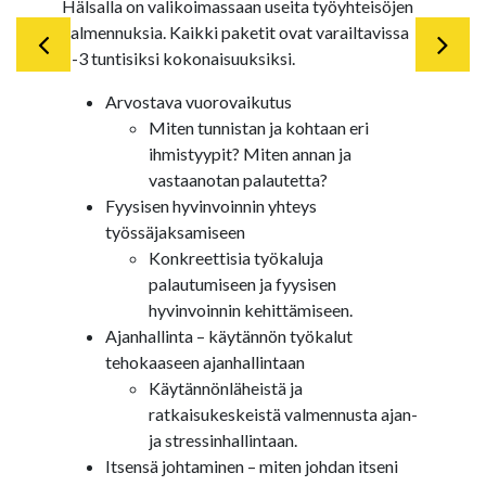
Hälsalla on valikoimassaan useita työyhteisöjen
valmennuksia. Kaikki paketit ovat varailtavissa
1-3 tuntisiksi kokonaisuuksiksi.
Arvostava vuorovaikutus
Miten tunnistan ja kohtaan eri
ihmistyypit? Miten annan ja
vastaanotan palautetta?
Fyysisen hyvinvoinnin yhteys
työssäjaksamiseen
Konkreettisia työkaluja
palautumiseen ja fyysisen
hyvinvoinnin kehittämiseen.
Ajanhallinta – käytännön työkalut
tehokaaseen ajanhallintaan
Käytännönläheistä ja
ratkaisukeskeistä valmennusta ajan-
ja stressinhallintaan.
Itsensä johtaminen – miten johdan itseni