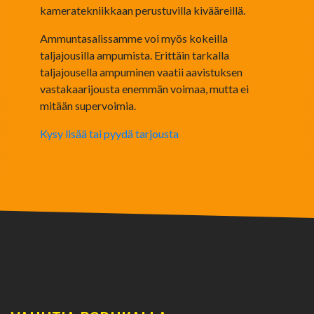
kameratekniikkaan perustuvilla kivääreillä.
Ammuntasalissamme voi myös kokeilla
taljajousilla ampumista. Erittäin tarkalla
taljajousella ampuminen vaatii aavistuksen
vastakaarijousta enemmän voimaa, mutta ei
mitään supervoimia.
Kysy lisää tai pyydä tarjousta