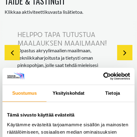
TAIDE & TASTINGIT
Klikkaa aktiviteettikuvasta lisätietoa.
HELPPO TAPA TUTUSTUA
MAALAUKSEN MAAILMAAN!
Opastus akryylimaalien maailmaan,
tekniikkaharjoitusta ja tietysti oman
pinkopohjan, jolle saat tehdä mieleisesi
luomuksen. Vietetään virkistyspäivän yhteydessä
rento hetki maalauksen parissa ja opitaan vähän
uutta, hauskoja tekniikoita sekä
Suostumus
Yksityiskohdat
Tietoja
maalausvälineiden käyttöä.
Aikaa varataan 1,5-2 tuntia ja
maksimiryhmäkoko on 20 osallistujaa.
Tämä sivusto käyttää evästeitä
Käytämme evästeitä tarjoamamme sisällön ja mainosten
Kysy lisää tai pyydä tarjousta
räätälöimiseen, sosiaalisen median ominaisuuksien