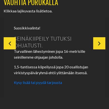
VAUHTIA PORUKALLA
Klikkaa lajikuvasta lisätietoa.
Suosikkivalinta!
SEINÄKIIPEILY TUTUKSI
OHJATUSTI.
Turvallinen lähestyminen jopa 16-metrisille
seinillemme ohjaajan johdolla.
1,5-tuntisessa kiipeilyssä jopa 20 osallistujan
virkistyspäiväryhmä ehtii ylittämään itsensä.
Kysy lisää tai pyydä tarjousta