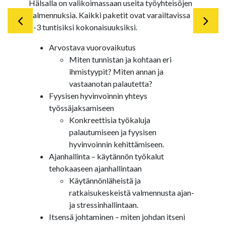
Hälsalla on valikoimassaan useita työyhteisöjen
valmennuksia. Kaikki paketit ovat varailtavissa
1-3 tuntisiksi kokonaisuuksiksi.
Arvostava vuorovaikutus
Miten tunnistan ja kohtaan eri
ihmistyypit? Miten annan ja
vastaanotan palautetta?
Fyysisen hyvinvoinnin yhteys
työssäjaksamiseen
Konkreettisia työkaluja
palautumiseen ja fyysisen
hyvinvoinnin kehittämiseen.
Ajanhallinta – käytännön työkalut
tehokaaseen ajanhallintaan
Käytännönläheistä ja
ratkaisukeskeistä valmennusta ajan-
ja stressinhallintaan.
Itsensä johtaminen – miten johdan itseni