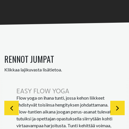
RENNOT JUMPAT
Klikkaa lajikuvasta lisätietoa.
EASY FLOW YOGA
Flow yoga on ihana tunti, jossa kehon liikkeet
yhdistyvät toisiinsa hengityksen johdattamana.
Flow-tuntien aikana joogan perus-asanat tulevat
tutuiksi ja opettajan opastuksella siirrytään kohti
virtaavampaa harjoitusta. Tunti kehittää voimaa,