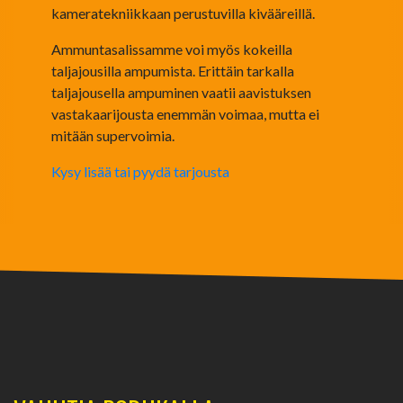
kameratekniikkaan perustuvilla kivääreillä.
Ammuntasalissamme voi myös kokeilla
taljajousilla ampumista. Erittäin tarkalla
taljajousella ampuminen vaatii aavistuksen
vastakaarijousta enemmän voimaa, mutta ei
mitään supervoimia.
Kysy lisää tai pyydä tarjousta