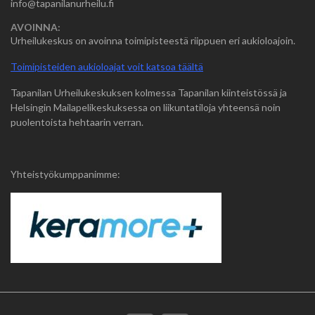
info@tapanilanurheilu.fi
AVOINNA:
Urheilukeskus on avoinna toimipisteestä riippuen eri aukioloajoin.
Toimipisteiden aukioloajat voit katsoa täältä
Tapanilan Urheilukeskuksen kolmessa Tapanilan kiinteistössä ja
Helsingin Mailapelikeskuksessa on liikuntatiloja yhteensä noin
puolentoista hehtaarin verran.
Yhteistyökumppanimme: