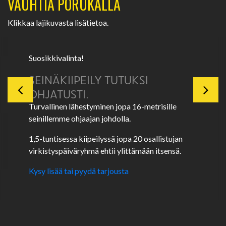
VAUHTIA PORUKALLA
Klikkaa lajikuvasta lisätietoa.
Suosikkivalinta!
SEINÄKIIPEILY TUTUKSI
OHJATUSTI.
Turvallinen lähestyminen jopa 16-metrisille
seinillemme ohjaajan johdolla.
1,5-tuntisessa kiipeilyssä jopa 20 osallistujan
virkistyspäiväryhmä ehtii ylittämään itsensä.
Kysy lisää tai pyydä tarjousta