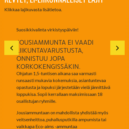
Klikkaa lajikuvasta lisätietoa.
Suosikkivalinta virkistyspäiviin!
JOUSIAMMUNTA EI VAADI
LIIKUNTAVARUSTUSTA,
ONNISTUU JOPA
KORKOKENGISSÄKIN.
Ohjatun 1,5-tuntisen aikana saa varmasti
runsaasti mukavia kokemuksia, asiantuntevaa
opastusta ja lopuksi järjestetään vielä jännittävä
loppukisa. Sopii kerrallaan maksimissaan 18
osallistujan ryhmille.
Jousiammuntaan on mahdollista yhdistää myös
veitsenheittoa, puhallusputkilla ampumista tai
vaikkapa Eco-aims -ammuntaa