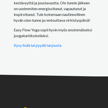
kestävyyttä ja joustavuutta. Olo tunnin jälkeen
on useimmiten energisoitunut, vapautunut ja
inspiroitunut. Tule kokemaan nautinnollinen
hyvän olon tunne ja rentouttava virkistyspäivä!
Easy Flow Yoga sopii hyvin myös ensimmäiseksi
joogatuntikokeiluksi.
Kysy lisää tai pyydä tarjousta