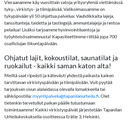
Vieraanamme käy vuosittain satoja yritysryhmiä viettämässä
tyky-, virkistys- ja tiimipäivää. Valikoimassamme on
tykypäivään yli 50 ohjattua palvelua: Vauhdikkaita lajeja,
tanssitunteja, taidetta ja tastingejä, ammuntalajeja ja rentoa
pelailua! Lisäksi tarjoamme hyvinvointiluentoja ja
työyhteisövalmennusta! Kapasiteettimme riittää jopa 700
osallistujan liikuntapäivään.
Ohjatut lajit, kokoustilat, saunatilat ja
ruokailut - kaikki saman katon alta!
Meiltä saat ripeästi ja kätevästi yhdestä paikasta kaiken
tarvittavan virkistyspäivään ja tiimipäivään. Voit pyytää
tarjouksen sivun alalaidassa olevalla lomakkeella tai
sähköpostilla:
myyntipalvelu@tapanilanurheilu.fi
. Olet
tietenkin tervetullut paikan päälle tutustumaan
toimintaamme! Kaikki virkistyspäivät järjestetään Tapanilan
Urheilukeskuksella osoitteessa Erätie 3, Helsinki.