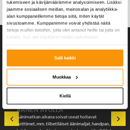
tukemiseen ja kävijämäärämme analysoimiseen. Lisäksi
jaamme sosiaalisen median, mainosalan ja analytiikka-
alan kumppaneillemme tietoja siitä, miten käytät
sivustoamme. Kumppanimme voivat yhdistää näitä
tietoja muihin tietoihin, joita olet antanut heille tai joita on
kerätty, kun olet käyttänyt heidän palvelujaan.
Salli kaikki
KEHO JA MIELI
Muokkaa
Klikkaa lajikuvasta lisätietoa.
Kiellä
KEHON JA MIELEN HOITOA
ÄÄNEN AVULLA
Äänimatkan aikana soivat useat hoitavat
soittimet, mm. tiibetiläiset äänimaljat, handpan,