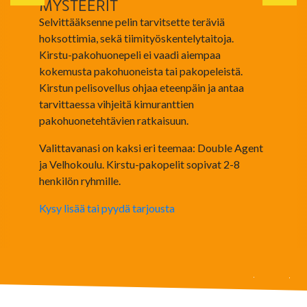
MYSTEERIT
Selvittääksenne pelin tarvitsette teräviä
hoksottimia, sekä tiimityöskentelytaitoja.
Kirstu-pakohuonepeli ei vaadi aiempaa
kokemusta pakohuoneista tai pakopeleistä.
Kirstun pelisovellus ohjaa eteenpäin ja antaa
tarvittaessa vihjeitä kimuranttien
pakohuonetehtävien ratkaisuun.
Valittavanasi on kaksi eri teemaa: Double Agent
ja Velhokoulu. Kirstu-pakopelit sopivat 2-8
henkilön ryhmille.
Kysy lisää tai pyydä tarjousta