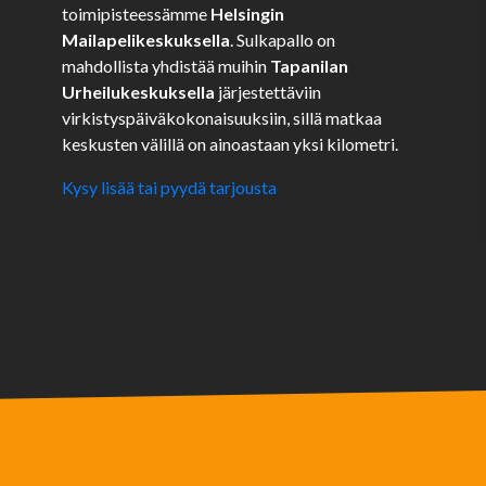
toimipisteessämme
Helsingin
Mailapelikeskuksella
. Sulkapallo on
mahdollista yhdistää muihin
Tapanilan
Urheilukeskuksella
järjestettäviin
virkistyspäiväkokonaisuuksiin, sillä matkaa
keskusten välillä on ainoastaan yksi kilometri.
Kysy lisää tai pyydä tarjousta