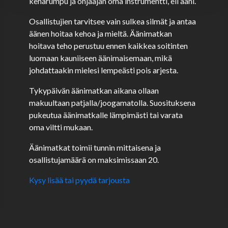
kehärumpu ja ohjaajan oma instrumentti, eli ääni.
Osallistujien tarvitsee vain sulkea silmät ja antaa
äänen hoitaa kehoa ja mieltä. Äänimatkan
hoitava teho perustuu ennen kaikkea soitinten
luomaan kauniiseen äänimaisemaan, mikä
johdattaakin mielesi lempeästi pois arjesta.
Tykypäivän äänimatkan aikana ollaan
makuultaan patjalla/joogamatolla. Suosituksena
pukeutua äänimatkalle lämpimästi tai varata
oma viltti mukaan.
Äänimatkat toimii tunnin mittaisena ja
osallistujamäärä on maksimissaan 20.
Kysy lisää tai pyydä tarjousta