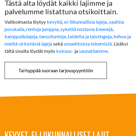
Tästä alta löydät kaikki lajimme ja
palvelumme listattuna otsikoittain.
Valikoimasta löytyy
kevyitä, ei-liikunnallisia lajeja
,
vauhtia
porukalla
,
rentoja jumppia
,
sykettä nostavia treenejä
,
kamppailulajeja
,
tanssitunteja
,
taidetta ja taistingeja
,
kehoa ja
mieltä virkistäviä lajeja
sekä
omaehtoista tekemistä
. Lisäksi
tältä sivulta löydät myös
kokous-
ja
saunatilamme
.
Tai hyppää suoraan tarjouspyyntöön
KEVYET, EI-LIIKUNNALLISET LAJIT