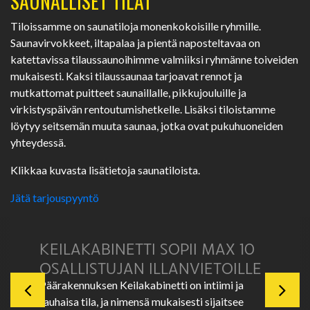
SAUNALLISET TILAT
Tiloissamme on saunatiloja monenkokoisille ryhmille.
Saunavirvokkeet, iltapalaa ja pientä naposteltavaa on
katettavissa tilaussaunoihimme valmiiksi ryhmänne toiveiden
mukaisesti. Kaksi tilaussaunaa tarjoavat rennot ja
mutkattomat puitteet saunaillalle, pikkujouluille ja
virkistyspäivän rentoutumishetkelle. Lisäksi tiloistamme
löytyy seitsemän muuta saunaa, jotka ovat pukuhuoneiden
yhteydessä.
Klikkaa kuvasta lisätietoja saunatiloista.
Jätä tarjouspyyntö
KEILAKABINETTI SOPII MAX 10
OSALLISTUJAN ILLANVIETOILLE
Päärakennuksen Keilakabinetti on intiimi ja
rauhaisa tila, ja nimensä mukaisesti sijaitsee