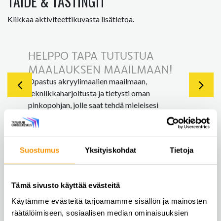
TAIDE & TASTINGIT
Klikkaa aktiviteettikuvasta lisätietoa.
HELPPO TAPA TUTUSTUA
MAALAUKSEN MAAILMAAN!
Opastus akryylimaalien maailmaan,
tekniikkaharjoitusta ja tietysti oman
pinkopohjan, jolle saat tehdä mieleisesi
luomuksen. Vietetään virkistyspäivän yhteydessä
rento hetki maalauksen parissa ja opitaan vähän
uutta, hauskoja tekniikoita sekä
Suostumus
Yksityiskohdat
Tietoja
maalausvälineiden käyttöä.
Aikaa varataan 1,5-2 tuntia ja
maksimiryhmäkoko on 20 osallistujaa.
Tämä sivusto käyttää evästeitä
Käytämme evästeitä tarjoamamme sisällön ja mainosten
Kysy lisää tai pyydä tarjousta
räätälöimiseen, sosiaalisen median ominaisuuksien