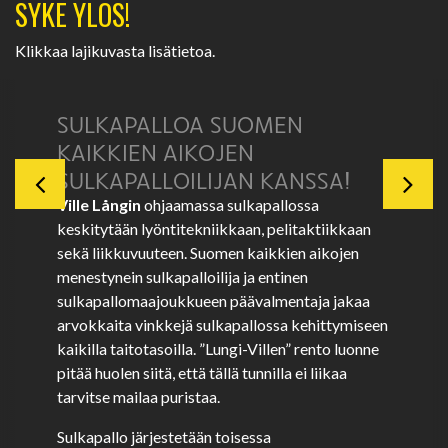
SYKE YLÖS!
Klikkaa lajikuvasta lisätietoa.
SULKAPALLOA SUOMEN
KAIKKIEN AIKOJEN
SULKAPALLOILIJAN KANSSA!
Ville Långin
ohjaamassa sulkapallossa
keskitytään lyöntitekniikkaan, pelitaktiikkaan
sekä liikkuvuuteen. Suomen kaikkien aikojen
menestynein sulkapalloilija ja entinen
sulkapallomaajoukkueen päävalmentaja jakaa
arvokkaita vinkkejä sulkapallossa kehittymiseen
kaikilla taitotasoilla. ”Lungi-Villen” rento luonne
pitää huolen siitä, että tällä tunnilla ei liikaa
tarvitse mailaa puristaa.
Sulkapallo järjestetään toisessa