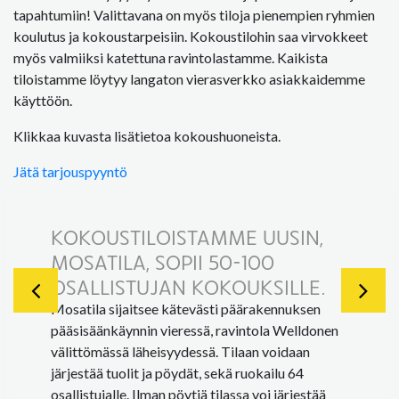
tapahtumiin! Valittavana on myös tiloja pienempien ryhmien
koulutus ja kokoustarpeisiin. Kokoustilohin saa virvokkeet
myös valmiiksi katettuna ravintolastamme. Kaikista
tiloistamme löytyy langaton vierasverkko asiakkaidemme
käyttöön.
Klikkaa kuvasta lisätietoa kokoushuoneista.
Jätä tarjouspyyntö
KOKOUSTILOISTAMME UUSIN,
MOSATILA, SOPII 50-100
OSALLISTUJAN KOKOUKSILLE.
Mosatila sijaitsee kätevästi päärakennuksen
pääsisäänkäynnin vieressä, ravintola Welldonen
välittömässä läheisyydessä. Tilaan voidaan
järjestää tuolit ja pöydät, sekä ruokailu 64
osallistujalle. Ilman pöytiä tilassa voi järjestää