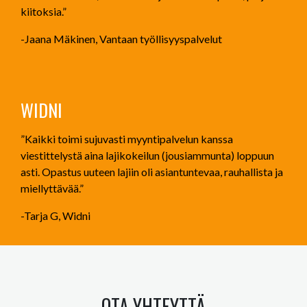
kiitoksia.”
-Jaana Mäkinen, Vantaan työllisyyspalvelut
WIDNI
”Kaikki toimi sujuvasti myyntipalvelun kanssa
viestittelystä aina lajikokeilun (jousiammunta) loppuun
asti. Opastus uuteen lajiin oli asiantuntevaa, rauhallista ja
miellyttävää.”
-Tarja G, Widni
OTA YHTEYTTÄ