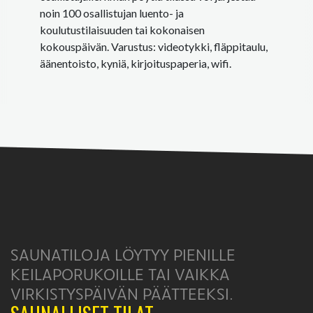
noin 100 osallistujan luento- ja
koulutustilaisuuden tai kokonaisen
kokouspäivän. Varustus: videotykki, fläppitaulu,
äänentoisto, kyniä, kirjoituspaperia, wifi.
SAUNATILOJA LÖYTYY PIENILLE
KEILAPORUKOILLE TAI VAIKKA
VIRKISTYSPÄIVÄN PÄÄTTEEKSI.