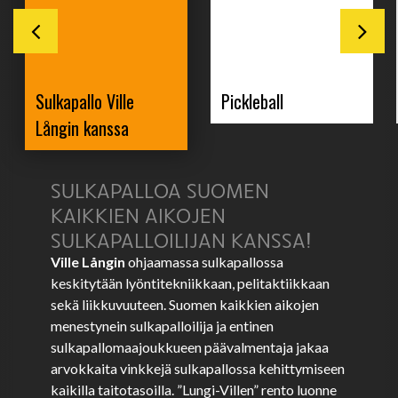
Sulkapallo Ville
Pickleball
Långin kanssa
SULKAPALLOA SUOMEN
KAIKKIEN AIKOJEN
SULKAPALLOILIJAN KANSSA!
Ville Långin
ohjaamassa sulkapallossa
keskitytään lyöntitekniikkaan, pelitaktiikkaan
sekä liikkuvuuteen. Suomen kaikkien aikojen
menestynein sulkapalloilija ja entinen
sulkapallomaajoukkueen päävalmentaja jakaa
arvokkaita vinkkejä sulkapallossa kehittymiseen
kaikilla taitotasoilla. ”Lungi-Villen” rento luonne