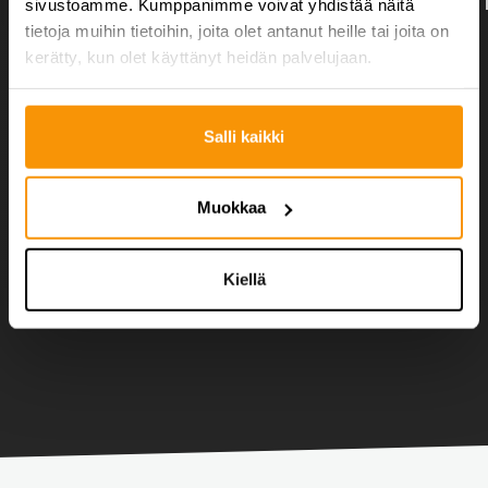
sivustoamme. Kumppanimme voivat yhdistää näitä
tietoja muihin tietoihin, joita olet antanut heille tai joita on
VIRKISTYSPÄIVÄN
kerätty, kun olet käyttänyt heidän palvelujaan.
LAVISTUNNILLA HEITTÄYDYTÄÄN
ISKELMÄN VIETÄVÄKSI!
Salli kaikki
Lavis on kuin zumbaa, mutta iskelmän tahtiin
iskelmän askelilla. Lavis-tunnilla tanssitaan yksin,
joten paria ei tarvita.
Muokkaa
Kysy lisää tai pyydä tarjousta
Kiellä