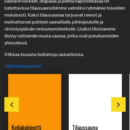
Saunavirvokkeet, iltapalaa ja pientä naposteltavaa on
katettavissa tilaussaunoihimme valmiiksi ryhmänne toiveiden
mukaisesti. Kaksi tilaussaunaa tarjoavat rennot ja
mutkattomat puitteet saunaillalle, pikkujouluille ja
virkistyspäivän rentoutumishetkelle. Lisäksi tiloistamme
löytyy seitsemän muuta saunaa, jotka ovat pukuhuoneiden
yhteydessä.
Klikkaa kuvasta lisätietoja saunatiloista.
Jätä tarjouspyyntö
Keilakabinetti
Tilaussauna