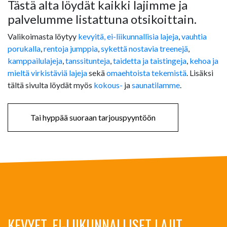
Tästä alta löydät kaikki lajimme ja
palvelumme listattuna otsikoittain.
Valikoimasta löytyy
kevyitä, ei-liikunnallisia lajeja
,
vauhtia
porukalla
,
rentoja jumppia
,
sykettä nostavia treenejä
,
kamppailulajeja
,
tanssitunteja
,
taidetta ja taistingeja
,
kehoa ja
mieltä virkistäviä lajeja
sekä
omaehtoista tekemistä
. Lisäksi
tältä sivulta löydät myös
kokous-
ja
saunatilamme
.
Tai hyppää suoraan tarjouspyyntöön
KEVYET, EI-LIIKUNNALLISET LAJIT