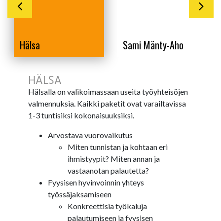
Hälsa
Sami Mänty-Aho
HÄLSA
Hälsalla on valikoimassaan useita työyhteisöjen
valmennuksia. Kaikki paketit ovat varailtavissa
1-3 tuntisiksi kokonaisuuksiksi.
Arvostava vuorovaikutus
Miten tunnistan ja kohtaan eri
ihmistyypit? Miten annan ja
vastaanotan palautetta?
Fyysisen hyvinvoinnin yhteys
työssäjaksamiseen
Konkreettisia työkaluja
palautumiseen ja fyysisen