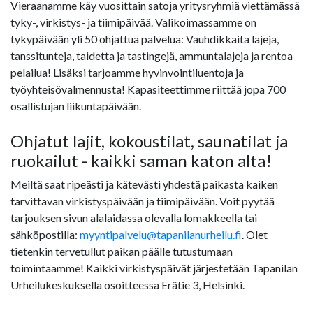
Vieraanamme käy vuosittain satoja yritysryhmiä viettämässä
tyky-, virkistys- ja tiimipäivää. Valikoimassamme on
tykypäivään yli 50 ohjattua palvelua: Vauhdikkaita lajeja,
tanssitunteja, taidetta ja tastingejä, ammuntalajeja ja rentoa
pelailua! Lisäksi tarjoamme hyvinvointiluentoja ja
työyhteisövalmennusta! Kapasiteettimme riittää jopa 700
osallistujan liikuntapäivään.
Ohjatut lajit, kokoustilat, saunatilat ja
ruokailut - kaikki saman katon alta!
Meiltä saat ripeästi ja kätevästi yhdestä paikasta kaiken
tarvittavan virkistyspäivään ja tiimipäivään. Voit pyytää
tarjouksen sivun alalaidassa olevalla lomakkeella tai
sähköpostilla:
myyntipalvelu@tapanilanurheilu.fi
. Olet
tietenkin tervetullut paikan päälle tutustumaan
toimintaamme! Kaikki virkistyspäivät järjestetään Tapanilan
Urheilukeskuksella osoitteessa Erätie 3, Helsinki.