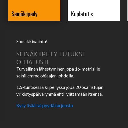
Seinäkiipeily
Kuplafutis
Suosikkivalinta!
SEINÄKIIPEILY TUTUKSI
OHJATUSTI.
Turvallinen lähestyminen jopa 16-metrisille
seinillemme ohjaajan johdolla.
1,5-tuntisessa kiipeilyssä jopa 20 osallistujan
virkistyspäiväryhmä ehtii ylittämään itsensä.
Kysy lisää tai pyydä tarjousta