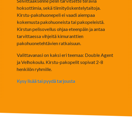
Selvittääksenne pelin tarvitsette teräviä
hoksottimia, sekä tiimityöskentelytaitoja.
Kirstu-pakohuonepeli ei vaadi aiempaa
kokemusta pakohuoneista tai pakopeleistä.
Kirstun pelisovellus ohjaa eteenpäin ja antaa
tarvittaessa vihjeitä kimuranttien
pakohuonetehtävien ratkaisuun.
Valittavanasi on kaksi eri teemaa: Double Agent
ja Velhokoulu. Kirstu-pakopelit sopivat 2-8
henkilön ryhmille.
Kysy lisää tai pyydä tarjousta