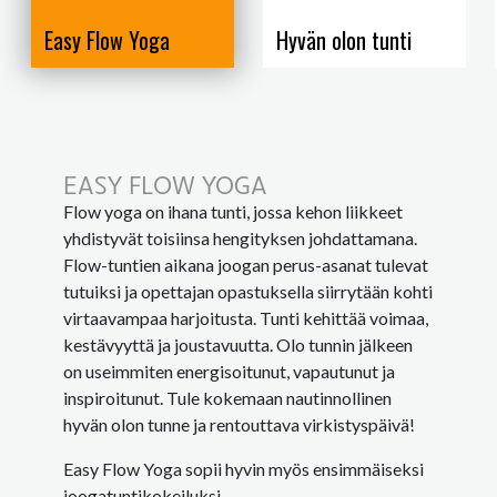
Easy Flow Yoga
Hyvän olon tunti
EASY FLOW YOGA
Flow yoga on ihana tunti, jossa kehon liikkeet
yhdistyvät toisiinsa hengityksen johdattamana.
Flow-tuntien aikana joogan perus-asanat tulevat
tutuiksi ja opettajan opastuksella siirrytään kohti
virtaavampaa harjoitusta. Tunti kehittää voimaa,
kestävyyttä ja joustavuutta. Olo tunnin jälkeen
on useimmiten energisoitunut, vapautunut ja
inspiroitunut. Tule kokemaan nautinnollinen
hyvän olon tunne ja rentouttava virkistyspäivä!
Easy Flow Yoga sopii hyvin myös ensimmäiseksi
joogatuntikokeiluksi.