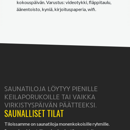
kokouspäivän. Varustus: videotykki, fläppitaulu,
äänentoisto, kyniä, kirjoituspaperia, wifi.
SAUNATILOJA LÖYTYY PIENILLE
KEILAPORUKOILLE TAI VAIKKA
VIRKISTYSPÄIVÄN PÄÄTTEEKSI.
SAUNALLISET TILAT
Tiloissamme on saunatiloja monenkokoisille ryhmille.