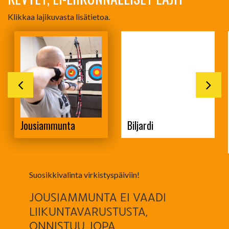
Klikkaa lajikuvasta lisätietoa.
Jousiammunta
Biljardi
Suosikkivalinta virkistyspäiviin!
JOUSIAMMUNTA EI VAADI
LIIKUNTAVARUSTUSTA,
ONNISTUU JOPA