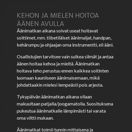
KEHON JA MIELEN HOITOA
ÄÄNEN AVULLA
Äänimatkan aikana soivat useat hoitavat
soittimet, mm. tiibetiläiset äänimaljat, handpan,
kehärumpu ja ohjaajan oma instrumentti, eli ääni.
Osallistujien tarvitsee vain sulkea silmät ja antaa
äänen hoitaa kehoa ja mieltä. Äänimatkan
hoitava teho perustuu ennen kaikkea soitinten
luomaan kauniiseen äänimaisemaan, mikä
johdattaakin mielesi lempeästi pois arjesta.
Tykypäivän äänimatkan aikana ollaan
makuultaan patjalla/joogamatolla. Suosituksena
pukeutua äänimatkalle lämpimästi tai varata
oma viltti mukaan.
Äänimatkat toimii tunnin mittaisena ja