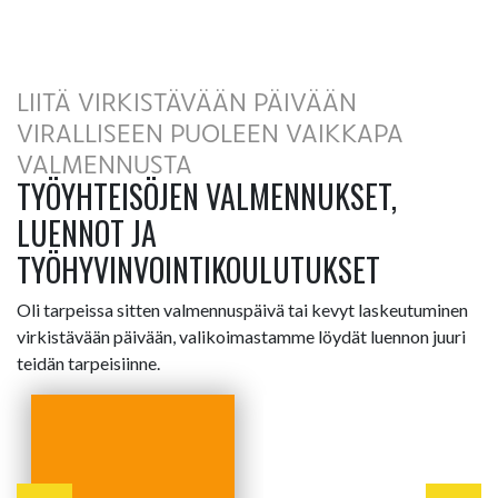
LIITÄ VIRKISTÄVÄÄN PÄIVÄÄN
VIRALLISEEN PUOLEEN VAIKKAPA
VALMENNUSTA
TYÖYHTEISÖJEN VALMENNUKSET,
LUENNOT JA
TYÖHYVINVOINTIKOULUTUKSET
Oli tarpeissa sitten valmennuspäivä tai kevyt laskeutuminen
virkistävään päivään, valikoimastamme löydät luennon juuri
teidän tarpeisiinne.