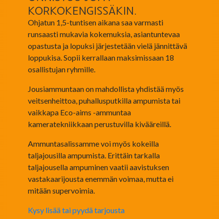
KORKOKENGISSÄKIN.
Ohjatun 1,5-tuntisen aikana saa varmasti
runsaasti mukavia kokemuksia, asiantuntevaa
opastusta ja lopuksi järjestetään vielä jännittävä
loppukisa. Sopii kerrallaan maksimissaan 18
osallistujan ryhmille.
Jousiammuntaan on mahdollista yhdistää myös
veitsenheittoa, puhallusputkilla ampumista tai
vaikkapa Eco-aims -ammuntaa
kameratekniikkaan perustuvilla kivääreillä.
Ammuntasalissamme voi myös kokeilla
taljajousilla ampumista. Erittäin tarkalla
taljajousella ampuminen vaatii aavistuksen
vastakaarijousta enemmän voimaa, mutta ei
mitään supervoimia.
Kysy lisää tai pyydä tarjousta