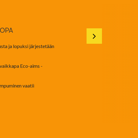
JOPA
ta ja lopuksi järjestetään
 vaikkapa Eco-aims -
 ampuminen vaatii