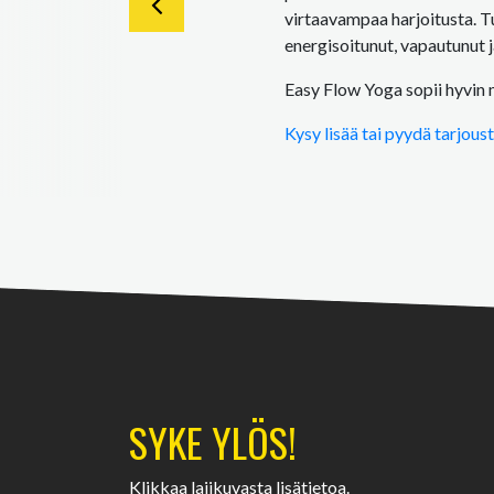
virtaavampaa harjoitusta. T
energisoitunut, vapautunut j
Easy Flow Yoga sopii hyvin
Kysy lisää tai pyydä tarjous
SYKE YLÖS!
Klikkaa lajikuvasta lisätietoa.