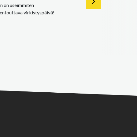
een on useimmiten
rentouttava virkistyspäivä!