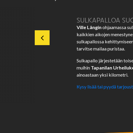
SULKAPALLOA SUO
Ville Långin
ohjaamassa sulk
kaikkien aikojen menestynei
sulkapallossa kehittymiseen ka
tarvitse mailaa puristaa.
Sulkapallo järjestetään to
muihin
Tapanilan Urheiluk
ainoastaan yksi kilometri.
Kysy lisää tai pyydä tarjous