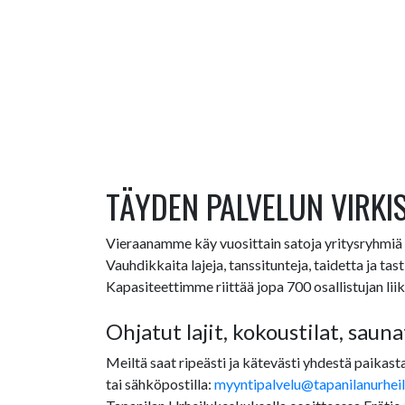
TÄYDEN PALVELUN VIRKI
Vieraanamme käy vuosittain satoja yritysryhmiä v
Vauhdikkaita lajeja, tanssitunteja, taidetta ja t
Kapasiteettimme riittää jopa 700 osallistujan lii
Ohjatut lajit, kokoustilat, sauna
Meiltä saat ripeästi ja kätevästi yhdestä paikast
tai sähköpostilla:
myyntipalvelu@tapanilanurheilu