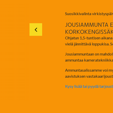
Suosikkivalinta virkistyspäiv
JOUSIAMMUNTA EI
KORKOKENGISSÄK
Ohjatun 1,5-tuntisen aikana
vielä jännittävä loppukisa. 
Jousiammuntaan on mahdolli
ammuntaa kameratekniikkaan
Ammuntasalissamme voi myös 
aavistuksen vastakaarijous
Kysy lisää tai pyydä tarjous