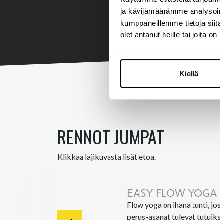
ja kävijämäärämme analysoim
kumppaneillemme tietoja siitä
olet antanut heille tai joita o
Kiellä
RENNOT JUMPAT
Klikkaa lajikuvasta lisätietoa.
EASY FLOW YOGA
Flow yoga on ihana tunti, j
perus-asanat tulevat tutuiks