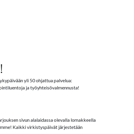
!
ykypäivään yli 50 ohjattua palvelua:
vointiluentoja ja työyhteisövalmennusta!
tarjouksen sivun alalaidassa olevalla lomakkeella
amme! Kaikki virkistyspäivät järjestetään