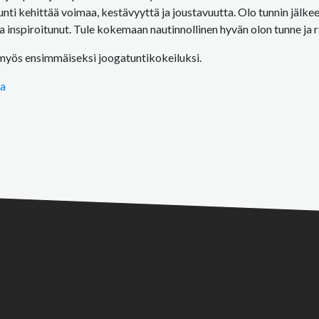
unti kehittää voimaa, kestävyyttä ja joustavuutta. Olo tunnin jälk
a inspiroitunut. Tule kokemaan nautinnollinen hyvän olon tunne ja 
 myös ensimmäiseksi joogatuntikokeiluksi.
ta