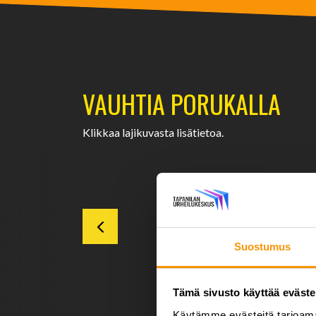
VAUHTIA PORUKALLA
Klikkaa lajikuvasta lisätietoa.
Suosikkivalinta!
SEINÄKIIPEILY TU
Turvallinen lähestyminen jop
Suostumus
1,5-tuntisessa kiipeilyssä j
Kysy lisää tai pyydä tarjous
Tämä sivusto käyttää eväste
Käytämme evästeitä tarjoama