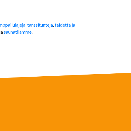
mppailulajeja
,
tanssitunteja
,
taidetta ja
ja
saunatilamme
.