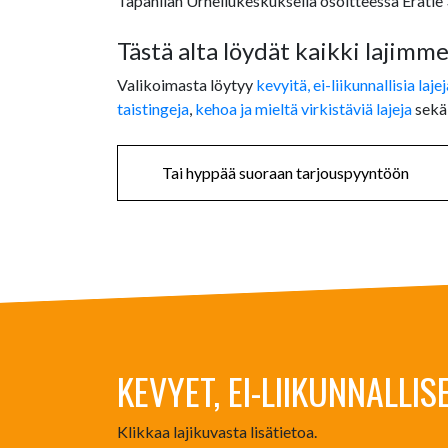
Tapanilan Urheilukeskuksella osoitteessa Erätie 3
Tästä alta löydät kaikki lajimme
Valikoimasta löytyy
kevyitä, ei-liikunnallisia lajej
taistingeja
,
kehoa ja mieltä virkistäviä lajeja
sek
Tai hyppää suoraan tarjouspyyntöön
KEVYET, EI-LIIKUNNALLISE
Klikkaa lajikuvasta lisätietoa.