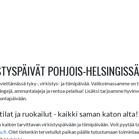
STYSPÄIVÄT POHJOIS-HELSINGISSÄ
iettämässä tyky-, virkistys- ja tiimipäivää. Valikoimassamme on t
astingejä, ammuntalajeja ja rentoa pelailua! Lisäksi tarjoamme hyvin
kuntapäivään.
tilat ja ruokailut - kaikki saman katon alta!
a kaiken tarvittavan virkistyspäivään ja tiimipäivään. Voit pyytää 
.fi
. Olet tietenkin tervetullut paikan päälle tutustumaan toiminta