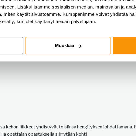
iseen. Lisäksi jaamme sosiaalisen median, mainosalan ja analy
, miten käytät sivustoamme. Kumppanimme voivat yhdistää näitä t
n kerätty, kun olet käyttänyt heidän palvelujaan.
Muokkaa
ossa kehon liikkeet yhdistyvät toisiinsa hengityksen johdattamana.
i ja opettajan opastuksella siirrytään kohti