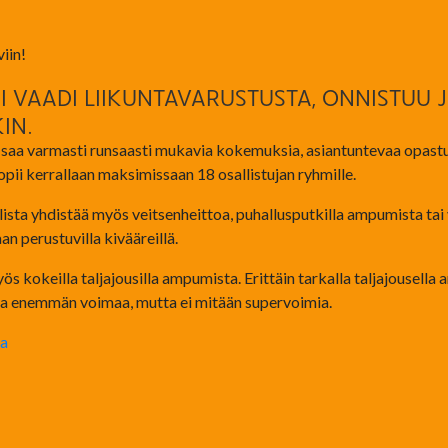
iin!
 VAADI LIIKUNTAVARUSTUSTA, ONNISTUU 
IN.
 saa varmasti runsaasti mukavia kokemuksia, asiantuntevaa opastus
Sopii kerrallaan maksimissaan 18 osallistujan ryhmille.
sta yhdistää myös veitsenheittoa, puhallusputkilla ampumista tai
 perustuvilla kivääreillä.
kokeilla taljajousilla ampumista. Erittäin tarkalla taljajousella
ta enemmän voimaa, mutta ei mitään supervoimia.
ta