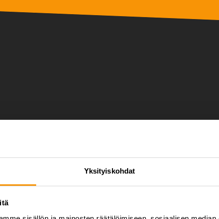
TUKSI OHJATUSTI.
a 16-metrisille seinillemme ohjaajan johdolla.
Yksityiskohdat
opa 20 osallistujan virkistyspäiväryhmä ehtii ylittämään itsensä.
ta
itä
mme sisällön ja mainosten räätälöimiseen, sosiaalisen median