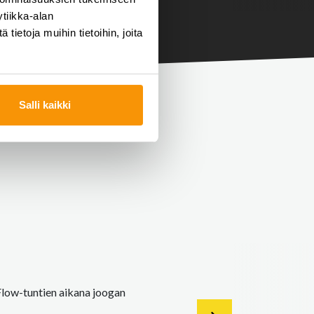
tiikka-alan
ietoja muihin tietoihin, joita
Salli kaikki
 Flow-tuntien aikana joogan