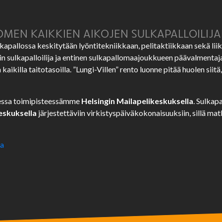
MEN KAIKKIEN AIKOJEN SULKAPALLOILIJA
apallossa keskitytään lyöntitekniikkaan, pelitaktiikkaan sekä li
n sulkapalloilija ja entinen sulkapallomaajoukkueen päävalmentaj
ikilla taitotasoilla. ”Lungi-Villen” rento luonne pitää huolen siitä, e
isessa toimipisteessämme
Helsingin Mailapelikeskuksella
. Sulkap
eskuksella
järjestettäviin virkistyspäiväkokonaisuuksiin, sillä mat
ta