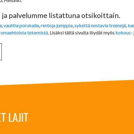
, Helsinki.
 ja palvelumme listattuna otsikoittain.
a
,
vauhtia porukalla
,
rentoja jumppia
,
sykettä nostavia treenejä
,
ka
ä
omaehtoista tekemistä
. Lisäksi tältä sivulta löydät myös
kokous-
T LAJIT