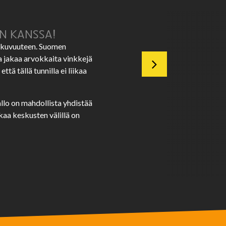
N KANSSA!
ikkuvuuteen. Suomen
a jakaa arvokkaita vinkkejä
ttä tällä tunnilla ei liikaa
allo on mahdollista yhdistää
kaa keskusten välillä on