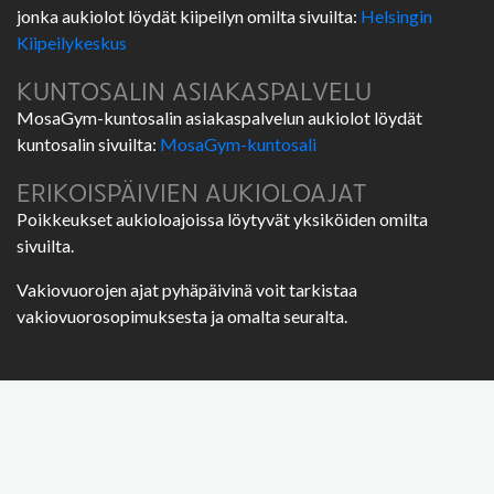
jonka aukiolot löydät kiipeilyn omilta sivuilta:
Helsingin
Kiipeilykeskus
KUNTOSALIN ASIAKASPALVELU
MosaGym-kuntosalin asiakaspalvelun aukiolot löydät
kuntosalin sivuilta:
MosaGym-kuntosali
ERIKOISPÄIVIEN AUKIOLOAJAT
Poikkeukset aukioloajoissa löytyvät yksiköiden omilta
sivuilta.
Vakiovuorojen ajat pyhäpäivinä voit tarkistaa
vakiovuorosopimuksesta ja omalta seuralta.