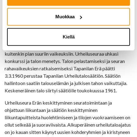
merkitty säätiörekisteriin 20.4.1960, eli säätiömme on vireä
kuusikymppinen! Kuitenkin sen juuret juontavat aina vuoteen
Muokkaa
1953. Tuolloin urheiluseura Tapanilan Erä r.y. Helsingin
olympialaisten innoittamana päätti ryhtyä rakentamaan omaa
taloa harjoitustiloikseen.
Kiellä
Keräysvaroille ja talkootöille perustettu hanke joutui
kuitenkin pian suuriin vaikeuksiin. Urheiluseuraa uhkasi
konkurssi ja talon menetys. Talon pelastamiseksi ja seuran
rahavaikeuksien ratkaisemiseksi Tapanilan Erä päätti
3.3.1960 perustaa Tapanilan Urheilutalosäätiön. Säätiön
hallintoon saatiin talouselämän ja julkisen tahon vaikuttajia.
Keskeneräinen talo siirtyi säätiölle toukokuussa 1961.
Urheiluseura Erän keskittyminen seuratoimintaan ja
ohjattuun liikuntaan ja säätiön keskittyminen
liikuntapuitteista huolehtimiseen ja tilojen vuokraamiseen on
ollut selkeää ja suoraviivaista. Alkuperäinen urheilutaloajatus
on jo kauan sitten käynyt uusien kohderyhmien ja kiristyneen