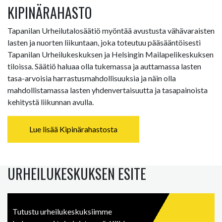
KIPINÄRAHASTO
Tapanilan Urheilutalosäätiö myöntää avustusta vähävaraisten
lasten ja nuorten liikuntaan, joka toteutuu pääsääntöisesti
Tapanilan Urheilukeskuksen ja Helsingin Mailapelikeskuksen
tiloissa. Säätiö haluaa olla tukemassa ja auttamassa lasten
tasa-arvoisia harrastusmahdollisuuksia ja näin olla
mahdollistamassa lasten yhdenvertaisuutta ja tasapainoista
kehitystä liikunnan avulla.
Lue lisää Kipinärahastosta
URHEILUKESKUKSEN ESITE
Tutustu urheilukeskuksiimme