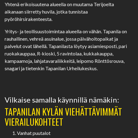
Yhtenä erikoisuutena alueella on muutama Terijoelta
aikanaan siirretty huvila, jotka tunnistaa
pyöröhirsirakenteesta.
Yritys- ja teollisuustoimintaa alueella on vähän. Tapanila on
rauhallinen, vehreä asuinalue, jossa päivähoitopaikat ja
palvelut ovat lähellä. Tapanilasta löytyy asiamiesposti, pari
ruokakauppaa, R-kioski, 5 ravintolaa, kukkakauppa,
kampaamoja, lahjatavaraliikkeitä, leipomo Rönttösrouva,
snagari ja tietenkin Tapanilan Urheilukeskus.
Vilkaise samalla käynnillä nämäkin:
TAPANILAN KYLÄN VIEHÄTTÄVIMMÄT
VIERAILUKOHTEET
Vanhat puutalot