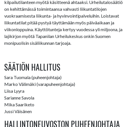
kilpailutilanteen myötä käsitteenä ahtaaksi. Urheilutalosäätiö
on kehittämässä toimintaansa vahvasti liikuntatilojen
vuokraamisesta liikunta- ja hyvinvointipalveluihin. Loistavat
liikuntatilat pitää pystyä täyttämään myös päiväaikaan ja
viikonloppuina. Käyttötunteja kertyy vuodessa yli miljoona, ja
lajikirjon myötä Tapanilan Urheilukeskus onkin Suomen
monipuolisin sisäliikunnan tarjoaja.
SÄÄTIÖN HALLITUS
Sara Tuomala (puheenjohtaja)
Marko Välimäki (varapuheenjohtaja)
Liisa Lyyra
Sarianne Savola
Mika Saariketo
Jussi Väisänen
HALLINTONEUVOSTON PUHEENJOHTAJA