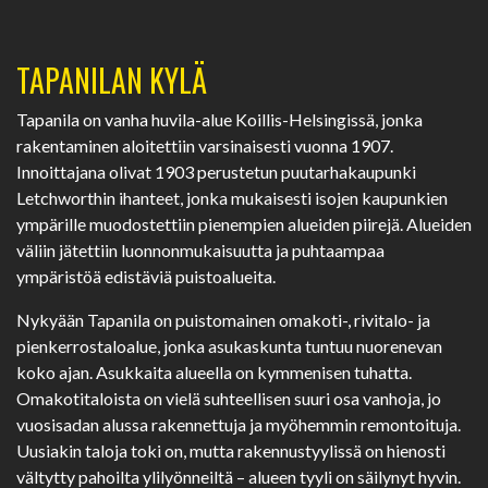
TAPANILAN KYLÄ
Tapanila on vanha huvila-alue Koillis-Helsingissä, jonka
rakentaminen aloitettiin varsinaisesti vuonna 1907.
Innoittajana olivat 1903 perustetun puutarhakaupunki
Letchworthin ihanteet, jonka mukaisesti isojen kaupunkien
ympärille muodostettiin pienempien alueiden piirejä. Alueiden
väliin jätettiin luonnonmukaisuutta ja puhtaampaa
ympäristöä edistäviä puistoalueita.
Nykyään Tapanila on puistomainen omakoti-, rivitalo- ja
pienkerrostaloalue, jonka asukaskunta tuntuu nuorenevan
koko ajan. Asukkaita alueella on kymmenisen tuhatta.
Omakotitaloista on vielä suhteellisen suuri osa vanhoja, jo
vuosisadan alussa rakennettuja ja myöhemmin remontoituja.
Uusiakin taloja toki on, mutta rakennustyylissä on hienosti
vältytty pahoilta ylilyönneiltä – alueen tyyli on säilynyt hyvin.