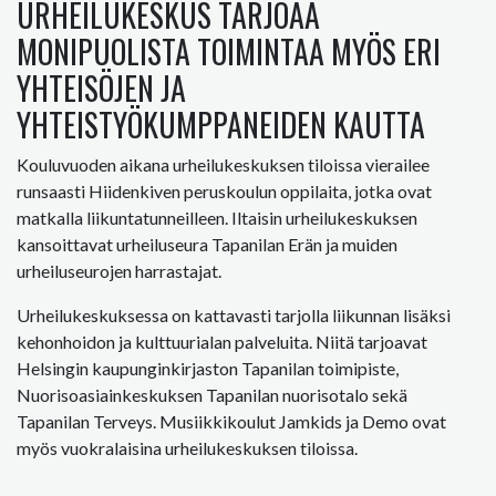
URHEILUKESKUS TARJOAA
MONIPUOLISTA TOIMINTAA MYÖS ERI
YHTEISÖJEN JA
YHTEISTYÖKUMPPANEIDEN KAUTTA
Kouluvuoden aikana urheilukeskuksen tiloissa vierailee
runsaasti Hiidenkiven peruskoulun oppilaita, jotka ovat
matkalla liikuntatunneilleen. Iltaisin urheilukeskuksen
kansoittavat urheiluseura Tapanilan Erän ja muiden
urheiluseurojen harrastajat.
Urheilukeskuksessa on kattavasti tarjolla liikunnan lisäksi
kehonhoidon ja kulttuurialan palveluita. Niitä tarjoavat
Helsingin kaupunginkirjaston Tapanilan toimipiste,
Nuorisoasiainkeskuksen Tapanilan nuorisotalo sekä
Tapanilan Terveys. Musiikkikoulut Jamkids ja Demo ovat
myös vuokralaisina urheilukeskuksen tiloissa.