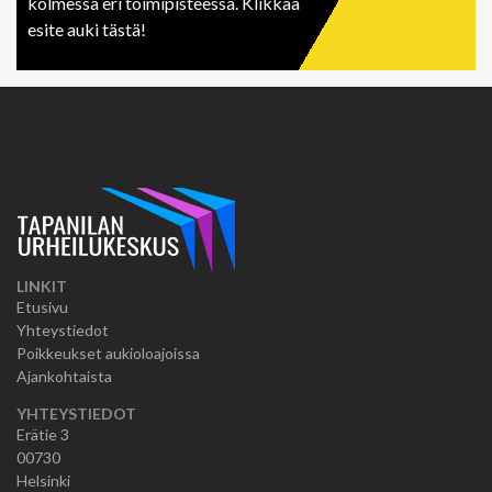
kolmessa eri toimipisteessä. Klikkaa
esite auki tästä!
LINKIT
Etusivu
Yhteystiedot
Poikkeukset aukioloajoissa
Ajankohtaista
YHTEYSTIEDOT
Erätie 3
00730
Helsinki