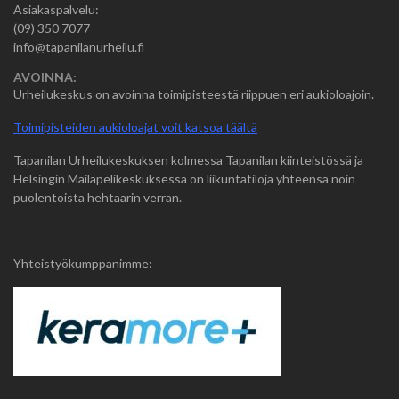
Asiakaspalvelu:
(09) 350 7077
info@tapanilanurheilu.fi
AVOINNA:
Urheilukeskus on avoinna toimipisteestä riippuen eri aukioloajoin.
Toimipisteiden aukioloajat voit katsoa täältä
Tapanilan Urheilukeskuksen kolmessa Tapanilan kiinteistössä ja
Helsingin Mailapelikeskuksessa on liikuntatiloja yhteensä noin
puolentoista hehtaarin verran.
Yhteistyökumppanimme: