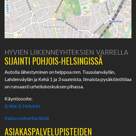
| ©
Leaflet
HYVIEN LIIKENNEYHTEKSIEN VARRELLA
SIJAINTI POHJOIS-HELSINGISSÄ
Autolla lähestyminen on helppoa mm. Tuusulanväylän,
Lahdenväylän ja Kehä 1 ja 3 suunnista. Ilmaista pysäköintitilaa
on runsaasti urheilukeskuksen pihassa.
Käyntiosoite:
Erätie 3, Helsinki
Katso ovikartta tästä
ASIAKASPALVELUPISTEIDEN