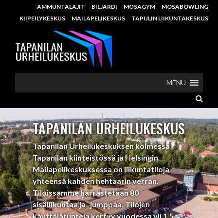
AMMUNTALAJIT
BILJARDI
MOSAGYM
MOSABOWLING
KIIPEILYKESKUS
MAILAPELIKESKUS
TAPULIN LIIKUNTAKESKUS
MENU
TAPANILAN URHEILUKESKUS
Tapanilan Urheilukeskuksen kolmessa
Tapanilan kiinteistössä ja Helsingin
Mailapelikeskuksessa on liikuntatiloja
yhteensä kahden hehtaarin verran.
Tiloissamme harrastetaan 80
sisäliikuntaa ja -jumppaa. Tilojen
käyttäjätunteja kertyy vuodessa yli 1,5