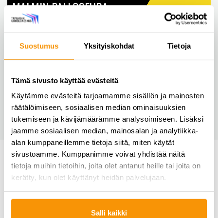
MALMIN PALLOSEURA
VEIJARIT-86
Suostumus
Yksityiskohdat
Tietoja
HELSINKI UNITED
Tämä sivusto käyttää evästeitä
Käytämme evästeitä tarjoamamme sisällön ja mainosten
räätälöimiseen, sosiaalisen median ominaisuuksien
PUNA-MUSTAT
tukemiseen ja kävijämäärämme analysoimiseen. Lisäksi
jaamme sosiaalisen median, mainosalan ja analytiikka-
alan kumppaneillemme tietoja siitä, miten käytät
sivustoamme. Kumppanimme voivat yhdistää näitä
tietoja muihin tietoihin, joita olet antanut heille tai joita on
kerätty, kun olet käyttänyt heidän palvelujaan.
TAPANILAN URHEILUTALOSÄÄTIÖ
Salli kaikki
Tapanilan Urheilutalosäätiö on yksityinen säätiö, joka on