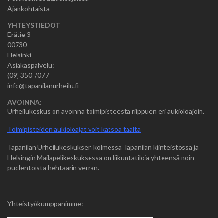
Ajankohtaista
YHTEYSTIEDOT
Erätie 3
00730
Helsinki
Asiakaspalvelu:
(09) 350 7077
info@tapanilanurheilu.fi
AVOINNA:
Urheilukeskus on avoinna toimipisteestä riippuen eri aukioloajoin.
Toimipisteiden aukioloajat voit katsoa täältä
Tapanilan Urheilukeskuksen kolmessa Tapanilan kiinteistössä ja
Helsingin Mailapelikeskuksessa on liikuntatiloja yhteensä noin
puolentoista hehtaarin verran.
Yhteistyökumppanimme: