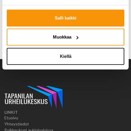
murtunut. Löysin itseäni kohtaan myötätuntoa, jollaista en
ollut aiemmin kokenut”, Miri sanoo.
Salli kaikki
Tutustu Miriin:
www.mirirantio.fi/
Varaa kurssipaikkasi täältä:
Muokkaa
https://holvi.com/shop/mirirantio/
Kiellä
LINKIT
Etusivu
Yhteystiedot
Poikkeukset aukioloajoissa