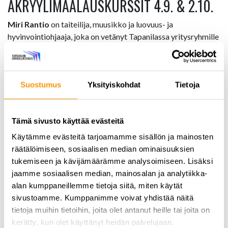
AKRYYLIMAALAUSKURSSIT 4.9. & 2.10.
Miri Rantio
on taiteilija, muusikko ja luovuus- ja
hyvinvointiohjaaja, joka on vetänyt Tapanilassa yritysryhmille
akryylimaalauskursseja jo vuoden verran ja palaute on ollut
lämmintä ja kiittävää. Nyt saamme iloksemme kurssit tarjolle
aivan kaikille! Maalauskursseilla Mirin missiona on vapauttaa
Suostumus
Yksityiskohdat
Tietoja
jokaisessa oleva luovuus, joka voi joskus jäädä varjoon.
Kurssilla voi tutustua maalauksen maailmaan ilman, että
tarvitsee hankkia kaikkia maaleja, suojauksia ja tarvikkeita
Tämä sivusto käyttää evästeitä
vain kokeillaksesi. Kurssi tarjoaa opastuksen akryylimaalien
Käytämme evästeitä tarjoamamme sisällön ja mainosten
maailmaan, tekniikkaharjoitusta ja tietysti pinkopohjan, jolle
räätälöimiseen, sosiaalisen median ominaisuuksien
saat tehdä mieleisesi luomuksen. Tarkoitus on viettää rento
tukemiseen ja kävijämäärämme analysoimiseen. Lisäksi
hetki maalauksen parissa ja oppia vähän uutta, hauskoja
jaamme sosiaalisen median, mainosalan ja analytiikka-
tekniikoita sekä maalausvälineiden käyttöä.
alan kumppaneillemme tietoja siitä, miten käytät
sivustoamme. Kumppanimme voivat yhdistää näitä
”Oma luovuuteni puhkesi kukkaan vuonna 2018, kun luovuin
tietoja muihin tietoihin, joita olet antanut heille tai joita on
itseäni rajoittavista uskomuksista. Kokemus oli elämässäni
kerätty, kun olet käyttänyt heidän palvelujaan.
käänteentekevä ja sen jälkeen koin, kuin pato sisälläni olisi