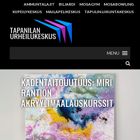
AMMUNTALAJIT
BILJARDI
MOSAGYM
MOSABOWLING
KIIPEILYKESKUS
MAILAPELIKESKUS
TAPULIN LIIKUNTAKESKUS
MENU
KÄDENTAITOUUTUUS: MIRI
RANTION
AKRYYLIMAALAUSKURSSIT