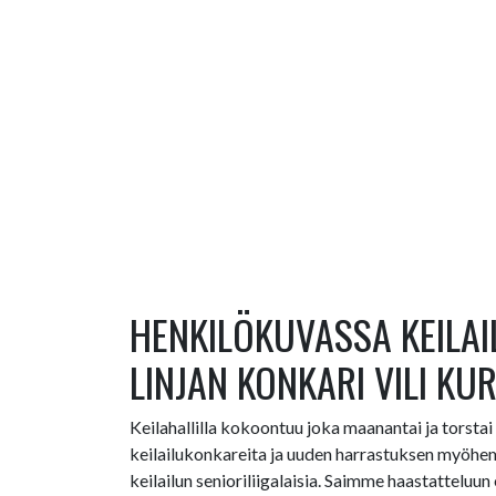
HENKILÖKUVASSA KEILAI
LINJAN KONKARI VILI KU
Keilahallilla kokoontuu joka maanantai ja torstai
keilailukonkareita ja uuden harrastuksen myöhemm
keilailun senioriliigalaisia. Saimme haastatteluun 