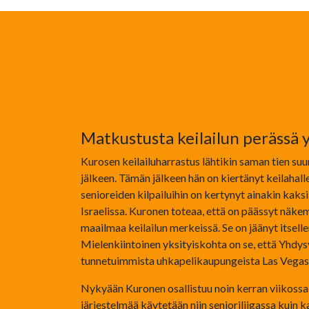
Matkustusta keilailun perässä
Kurosen keilailuharrastus lähtikin saman tien su
jälkeen. Tämän jälkeen hän on kiertänyt keilahall
senioreiden kilpailuihin on kertynyt ainakin kaks
Israelissa. Kuronen toteaa, että on päässyt näkemä
maailmaa keilailun merkeissä. Se on jäänyt itselle
Mielenkiintoinen yksityiskohta on se, että Yhdy
tunnetuimmista uhkapelikaupungeista Las Vegasin li
Nykyään Kuronen osallistuu noin kerran viikossa k
järjestelmää käytetään niin senioriliigassa kuin ka