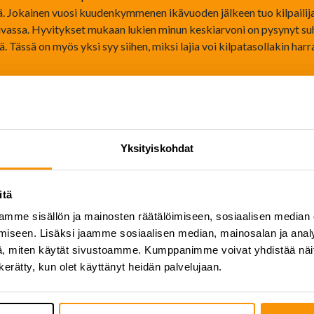
lmä. Jokainen vuosi kuudenkymmenen ikävuoden jälkeen tuo kilpailija
 luvassa. Hyvitykset mukaan lukien minun keskiarvoni on pysynyt suh
. Tässä on myös yksi syy siihen, miksi lajia voi kilpatasollakin har
Yksityiskohdat
itä
mme sisällön ja mainosten räätälöimiseen, sosiaalisen median
iseen. Lisäksi jaamme sosiaalisen median, mainosalan ja analy
, miten käytät sivustoamme. Kumppanimme voivat yhdistää näitä t
n kerätty, kun olet käyttänyt heidän palvelujaan.
etää Kurosta Tapanilaan