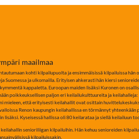
 ympäri maailmaa
untautumaan kohti kilpailupuolta ja ensimmäisissä kilpailuissa hä
eja Suomessa ja ulkomailla. Erityisen ahkerasti hän kiersi seniorei
ikymmentä kappaletta. Euroopan maiden lisäksi Kuronen on osallistu
än poikkeuksellisen paljon eri keilailukulttuureita ja keilahalleja:
ni mieleen, että erityisesti keilahallit ovat osittain huvittelukesk
svalloissa Renon kaupungin keilahallissa en törmännyt yhteenkään 
säksi. Kyseisessä hallissa oli 80 keilarataa ja siellä keilailuun tod
eilahallin senioriliigan kilpailuihin. Hän kehuu senioreiden kilpail
nsainvälisissä kilpailuissakin.