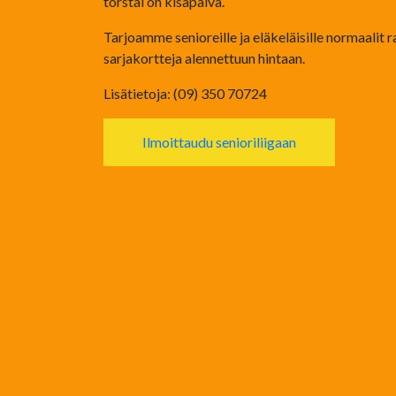
torstai on kisapäivä.
Tarjoamme senioreille ja eläkeläisille normaalit 
sarjakortteja alennettuun hintaan.
Lisätietoja: (09) 350 70724
Ilmoittaudu senioriliigaan