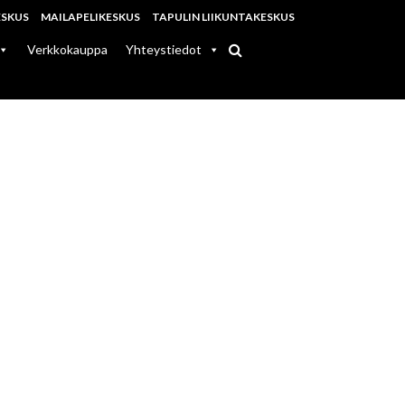
ESKUS
MAILAPELIKESKUS
TAPULIN LIIKUNTAKESKUS
Verkkokauppa
Yhteystiedot
ILUN
VILI