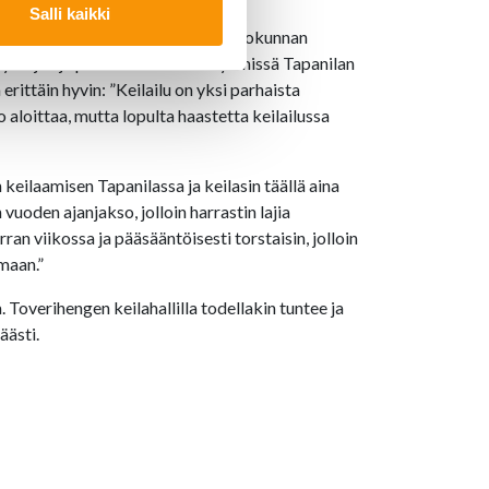
Salli kaikki
iluliiton nuoriso- ja koulutusvaliokunnan
yttöjen ja poikien valmennusryhmissä Tapanilan
erittäin hyvin: ”Keilailu on yksi parhaista
o aloittaa, mutta lopulta haastetta keilailussa
 keilaamisen Tapanilassa ja keilasin täällä aina
vuoden ajanjakso, jolloin harrastin lajia
an viikossa ja pääsääntöisesti torstaisin, jolloin
amaan.”
. Toverihengen keilahallilla todellakin tuntee ja
äästi.