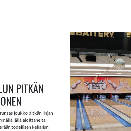
LUN PITKÄN
RONEN
 runsas joukko pitkän linjan
ällä iällä aloittaneita
erään todellisen keilailun