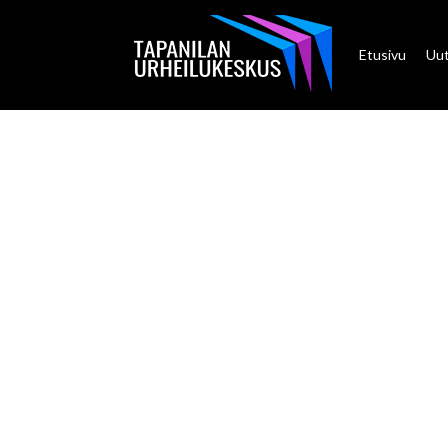
Etusivu
Uut
HENKILÖ
PITKÄN 
KURONE