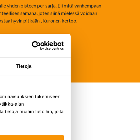
lle yhden pisteen per sarja. Eli mitä vanhempaan
teellisen samana, joten siinä mielessä voidaan
rastaa hyvin pitkään”, Kuronen kertoo.
Tietoja
 ominaisuuksien tukemiseen
tiikka-alan
ietoja muihin tietoihin, joita