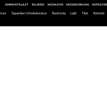
AMMUNTALAJIT
BILJARDI
MOSAGYM
MOSABOWLING
KIIPEILYK
iset
Tapanilan Urheilukeskus
Ravintola
Lajit
Tilat
Ryhmät
KUVASSA KEILA
LINJAN KONKARI 
N