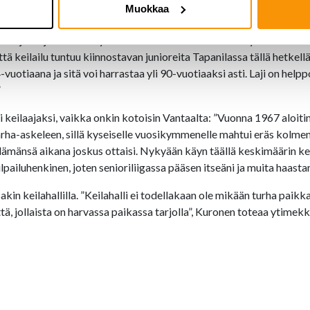
Muokkaa
a aina 1960-luvulta lähtien. Lisäksi hän on toiminut Suomen keila
eenjohtajana toistakymmentä vuotta. Hän on ollut myös mukana t
ä keilailu tuntuu kiinnostavan junioreita Tapanilassa tällä hetkellä 
vuotiaana ja sitä voi harrastaa yli 90-vuotiaaksi asti. Laji on helpp
”
 keilaajaksi, vaikka onkin kotoisin Vantaalta: ”Vuonna 1967 aloitin
arha-askeleen, sillä kyseiselle vuosikymmenelle mahtui eräs kolmen 
lämänsä aikana joskus ottaisi. Nykyään käyn täällä keskimäärin kerr
kilpailuhenkinen, joten senioriliigassa pääsen itseäni ja muita haast
kin keilahallilla. ”Keilahalli ei todellakaan ole mikään turha paikka
ä, jollaista on harvassa paikassa tarjolla”, Kuronen toteaa ytimekk