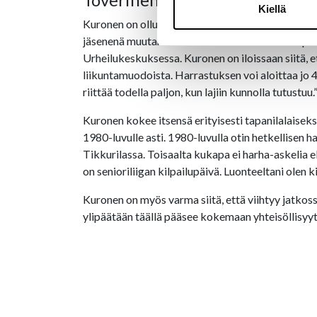
Kiellä
Kuronen on ollut mukana myös valmennustoiminnass
jäsenenä muutaman vuoden sekä valiokunnan puh
Urheilukeskuksessa. Kuronen on iloissaan siitä, ett
liikuntamuodoista. Harrastuksen voi aloittaa jo 4-
riittää todella paljon, kun lajiin kunnolla tutustuu.
Kuronen kokee itsensä erityisesti tapanilalaiseksi
1980-luvulle asti. 1980-luvulla otin hetkellisen h
Tikkurilassa. Toisaalta kukapa ei harha-askelia e
on senioriliigan kilpailupäivä. Luonteeltani olen 
Kuronen on myös varma siitä, että viihtyy jatkossa
ylipäätään täällä pääsee kokemaan yhteisöllisyytt