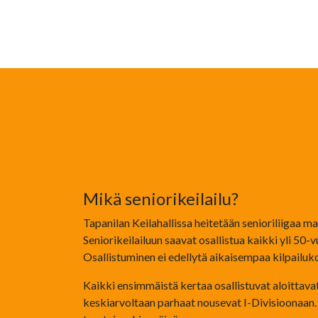
Mikä seniorikeilailu?
Tapanilan Keilahallissa heitetään senioriliigaa maa
Seniorikeilailuun saavat osallistua kaikki yli 50-v
Osallistuminen ei edellytä aikaisempaa kilpailu
Kaikki ensimmäistä kertaa osallistuvat aloittavat
keskiarvoltaan parhaat nousevat I-Divisioonaan. 