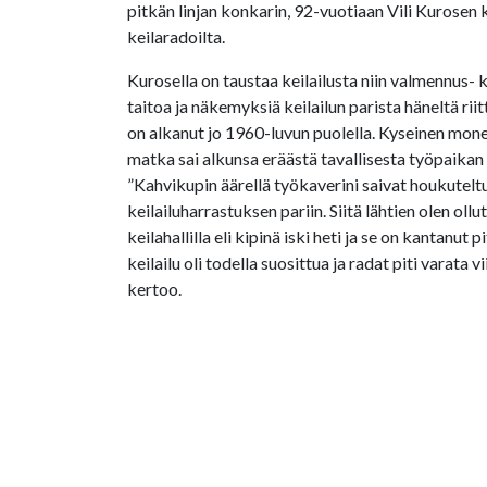
pitkän linjan konkarin, 92-vuotiaan Vili Kurose
keilaradoilta.
Kurosella on taustaa keilailusta niin valmennus- k
taitoa ja näkemyksiä keilailun parista häneltä riit
on alkanut jo 1960-luvun puolella. Kyseinen mo
matka sai alkunsa eräästä tavallisesta työpaika
”Kahvikupin äärellä työkaverini saivat houkutel
keilailuharrastuksen pariin. Siitä lähtien olen oll
keilahallilla eli kipinä iski heti ja se on kantanut pit
keilailu oli todella suosittua ja radat piti varata
kertoo.