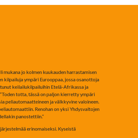
n oli mukana jo kolmen kuukauden harrastamisen
den kilpailuja ympäri Eurooppaa, jossa osanottoja
nut keilailukilpailuihin Etelä-Afrikassa ja
 ”Toden totta, tässä on paljon kierretty ympäri
uksia peliautomaatteineen ja välkkyvine valoineen.
peliautomaattiin. Renohan on yksi Yhdysvaltojen
ellakin panostettiin.”
ujärjestelmää erinomaiseksi. Kyseistä