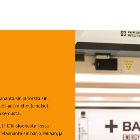
nantaisin ja torstaisin.
uotiaat miehet ja naiset.
kokemusta.
 II-Divisioonasta, josta
Maanantaisin harjoitellaan, ja