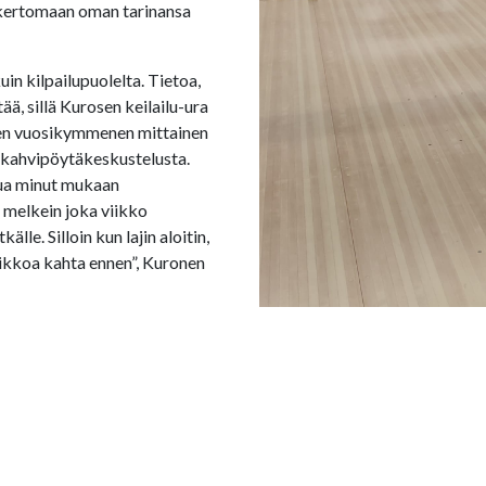
n kertomaan oman tarinansa
uin kilpailupuolelta. Tietoa,
tää, sillä Kurosen keilailu-ura
nen vuosikymmenen mittainen
n kahvipöytäkeskustelusta.
tua minut mukaan
ut melkein joka viikko
källe. Silloin kun lajin aloitin,
 viikkoa kahta ennen”, Kuronen