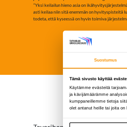
”Yksi keilailun hieno asia on ikähyvitysjärjeste
asti keilaa niin sitä enemmän on hyvityspisteitä
todeta, että kyseessä on hyvin toimiva järjestelmä
Suostumus
Tämä sivusto käyttää eväste
Käytämme evästeitä tarjoama
ja kävijämäärämme analysoim
kumppaneillemme tietoja siitä
olet antanut heille tai joita o
Toverihenki ja yhteisöllisyys v