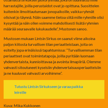
harrastajille, joilla perustaidot ovat jo opittuna. Suosittelen
kuitenkin ilmoittautumaan jonopaikoille, vaikka ryhmät
olisivat jo täynnä. Näin saamme tietoa siitä mille ryhmille olisi
kysyntää ja näin ollen voimme mahdollisesti lisätä ryhmien
määrää seuraavalle lukukaudelle”, Mustonen sanoo.
Mustosen mukaan Lintsin Sirkus on saanut viime aikoina
paljon kiitosta turvallisen tilan periaatteistaan, joita on
esitelty jopa erinäisissä tapahtumissa: ”Turvallisemman tilan
periaatteet ovat toimintatapoja, joilla pyritään luomaan
yhdenvertaista, kunnioittavaa ja avointa ilmapiiriä. Olemme
vahvasti sitoutuneet kyseisiin yhdenvertaisuusperiaatteisiin
ja ne kuuluvat vahvasti arvoihimme”.
Tutustu Lintsin Sirkukseen ja varaa paikka
leireille
Kuva: Mika Kukkonen