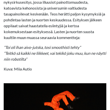
nykysirkusesitys, jossa illuusiot painottomuudesta,
katoavista kehonosista ja universumin valtiudesta
tasapainoilevat keskenään. Teos herätti paljon kysymyksiä ja
pohdintaa lasten ja nuorten keskuudessa. Esityksen jälkeen
oppilaat saivat haastatella esiintyjiä ja kertoa
kokemuksestaan esityksessä. Lasten ja nuorten suusta
kuultiin muun muassa seuraavia kommentteja:
”Toi oli ihan aivo-jutska, tosi smoothisti tehty”
”Teitkö sä kaikki ne liikkeet, vai tekikö joku muu, kun ne näytti
niin robotilta”
Kuva: Miia Autio