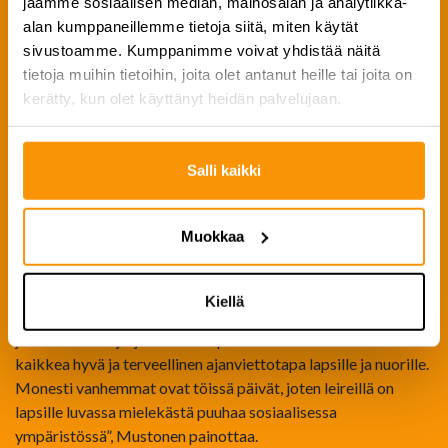
jaamme sosiaalisen median, mainosalan ja analytiikka-
tavoitteena on monipuolinen taidekasvatus. Mustonen
alan kumppaneillemme tietoja siitä, miten käytät
kertoo, että alkuvuosi on pyörähtänyt käyntiin
sivustoamme. Kumppanimme voivat yhdistää näitä
hiihtolomaleireihin valmistautuessa: ”Seuraava Tapanilassa
tietoja muihin tietoihin, joita olet antanut heille tai joita on
järjestettävä leiri meillä on tiedossa jo hyvin pian ja vielä
kerätty, kun olet käyttänyt heidän palvelujaan.
mahtuu mukaan. Leiriin kuuluu kattavaa sirkusopetusta
permannolla, trampoliinilla, tasapainoilussa, ilma-
akrobatiassa ja jongleerauksessa. Leiri on suunnattu 7–15-
Salli kaikki
vuotiaille ja leirille pääsee, vaikka ei olisi aiempaa kokemusta
sirkustoiminnasta. Koko leiriä ei suinkaan vietetä sisätiloissa
vaan käymme myös ulkoilemassa porukalla. Leiri huipentuu
Muokkaa
loppunäytöksiin, joissa kaikki opittu päästään esittämään
yleisön edessä”.
Kiellä
Talviloman päiväleirit järjestetään viikolla 8 eli 20.-24.2.2023
ja niistä toinen järjestetään Tapanilassa. ”Leirit ovat ennen
kaikkea hyvä ja terveellinen ajanviettotapa lapsille ja nuorille.
Monesti vanhemmat ovat töissä päivät, joten leireillä on
lapsille luvassa mielekästä puuhaa sosiaalisessa
ympäristössä”, Mustonen painottaa.