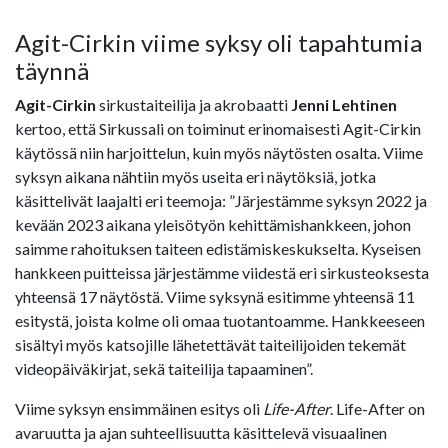
Agit-Cirkin viime syksy oli tapahtumia
täynnä
Agit-Cirkin
sirkustaiteilija ja akrobaatti
Jenni Lehtinen
kertoo, että Sirkussali on toiminut erinomaisesti Agit-Cirkin
käytössä niin harjoittelun, kuin myös näytösten osalta. Viime
syksyn aikana nähtiin myös useita eri näytöksiä, jotka
käsittelivät laajalti eri teemoja: ”Järjestämme syksyn 2022 ja
kevään 2023 aikana yleisötyön kehittämishankkeen, johon
saimme rahoituksen taiteen edistämiskeskukselta. Kyseisen
hankkeen puitteissa järjestämme viidestä eri sirkusteoksesta
yhteensä 17 näytöstä. Viime syksynä esitimme yhteensä 11
esitystä, joista kolme oli omaa tuotantoamme. Hankkeeseen
sisältyi myös katsojille lähetettävät taiteilijoiden tekemät
videopäiväkirjat, sekä taiteilija tapaaminen”.
Viime syksyn ensimmäinen esitys oli
Life-After
. Life-After on
avaruutta ja ajan suhteellisuutta käsittelevä visuaalinen