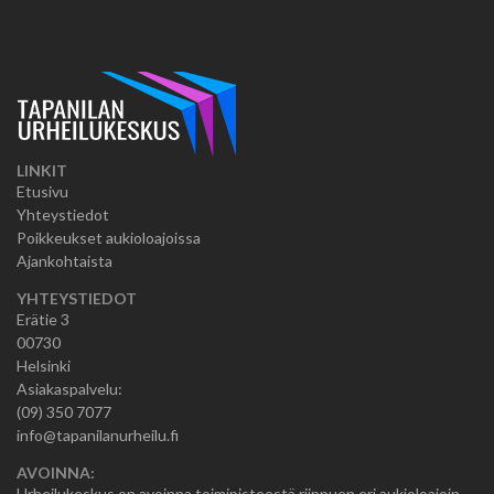
LINKIT
Etusivu
Yhteystiedot
Poikkeukset aukioloajoissa
Ajankohtaista
YHTEYSTIEDOT
Erätie 3
00730
Helsinki
Asiakaspalvelu:
(09) 350 7077
info@tapanilanurheilu.fi
AVOINNA:
Urheilukeskus on avoinna toimipisteestä riippuen eri aukioloajoin.