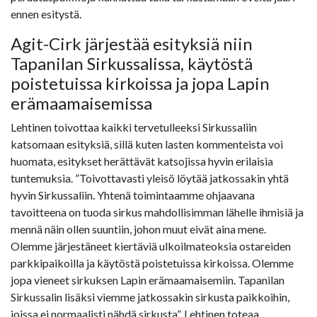
ennen esitystä.
Agit-Cirk järjestää esityksiä niin
Tapanilan Sirkussalissa, käytöstä
poistetuissa kirkoissa ja jopa Lapin
erämaamaisemissa
Lehtinen toivottaa kaikki tervetulleeksi Sirkussaliin
katsomaan esityksiä, sillä kuten lasten kommenteista voi
huomata, esitykset herättävät katsojissa hyvin erilaisia
tuntemuksia. ”Toivottavasti yleisö löytää jatkossakin yhtä
hyvin Sirkussaliin. Yhtenä toimintaamme ohjaavana
tavoitteena on tuoda sirkus mahdollisimman lähelle ihmisiä ja
mennä näin ollen suuntiin, johon muut eivät aina mene.
Olemme järjestäneet kiertäviä ulkoilmateoksia ostareiden
parkkipaikoilla ja käytöstä poistetuissa kirkoissa. Olemme
jopa vieneet sirkuksen Lapin erämaamaisemiin. Tapanilan
Sirkussalin lisäksi viemme jatkossakin sirkusta paikkoihin,
joissa ei normaalisti nähdä sirkusta”, Lehtinen toteaa