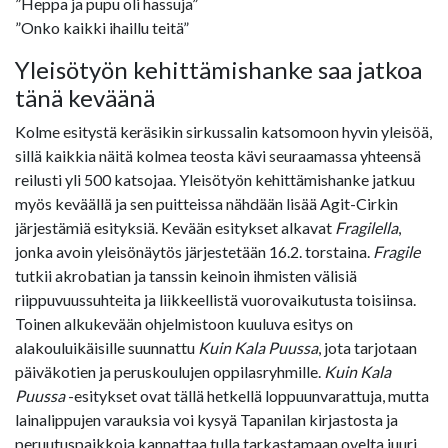
”Heppa ja pupu oli hassuja”
”Onko kaikki ihaillu teitä”
Yleisötyön kehittämishanke saa jatkoa
tänä keväänä
Kolme esitystä keräsikin sirkussalin katsomoon hyvin yleisöä,
sillä kaikkia näitä kolmea teosta kävi seuraamassa yhteensä
reilusti yli 500 katsojaa. Yleisötyön kehittämishanke jatkuu
myös keväällä ja sen puitteissa nähdään lisää Agit-Cirkin
järjestämiä esityksiä. Kevään esitykset alkavat
Fragilella
,
jonka avoin yleisönäytös järjestetään 16.2. torstaina.
Fragile
tutkii akrobatian ja tanssin keinoin ihmisten välisiä
riippuvuussuhteita ja liikkeellistä vuorovaikutusta toisiinsa.
Toinen alkukevään ohjelmistoon kuuluva esitys on
alakouluikäisille suunnattu
Kuin Kala Puussa
, jota tarjotaan
päiväkotien ja peruskoulujen oppilasryhmille.
Kuin Kala
Puussa
-esitykset ovat tällä hetkellä loppuunvarattuja, mutta
lainalippujen varauksia voi kysyä Tapanilan kirjastosta ja
peruutuspaikkoja kannattaa tulla tarkastamaan ovelta juuri