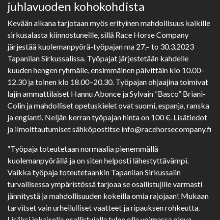
juhlavuoden kohokohdista
Kevään aikana tarjotaan myös erityinen mahdollisuus kaikille
sirkusalasta kiinnostuneille, sillä Race Horse Company
järjestää kuolemanpyörä-työpajan ma 27.– to 30.3.2023
Tapanilan Sirkussalissa. Työpajat järjestetään kahdelle
kuuden hengen ryhmälle, ensimmäinen päivittäin klo 10.00–
12.30 ja toinen klo 18.00–20.30. Työpajan ohjaajina toimivat
lajin ammattilaiset Hannu Abonce ja Sylvain ”Basco” Briani-
Colin ja mahdolliset opetuskielet ovat suomi, espanja, ranska
ja englanti. Neljän kerran työpajan hinta on 100 €. Lisätiedot
ja ilmoittautumiset sähköpostitse info@racehorsecompany.fi
”Työpaja toteutetaan normaalia pienemmällä
kuolemanpyörällä ja on siten helposti lähestyttävämpi.
Vaikka työpaja toteutetaankin Tapanilan Sirkussalin
turvallisessa ympäristössä tarjoaa se osallistujille varmasti
jännitystä ja mahdollisuuden kokeilla omia rajojaan! Mukaan
tarvitset vain urheilulliset vaatteet ja ripauksen rohkeutta.
Lisäksi jokaisella osallistujalla tulee olla voimassa oleva