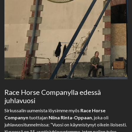
Race Horse Companylla edessä
juhlavuosi
Sirkussalin uumenista löysimme myös
Race Horse
Companyn
tuottajan
Niina Rinta-Oppaan
, joka oli
juhlavuositunnelmissa: ”Vuosi on käynnistynyt oikein iloisesti.
Kyseessä on 15-vuotisjuhlavuotemme, joten paljon tulee