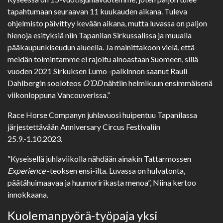
tapahtumaan seuraavan 11 kuukauden aikana. Tuleva
ohjelmisto päivittyy kevään aikana, mutta luvassa on paljon
hienoja esityksiä niin Tapanilan Sirkussalissa ja muualla
pääkaupunkiseudun alueella. Ja mainittakoon vielä, että
meidän toimintamme ei rajoitu ainoastaan Suomeen, sillä
vuoden 2021 Sirkuksen Lumo -palkinnon saanut Rauli
Dahlbergin sooloteos
O’DD
nähtiin helmikuun ensimmäisenä
viikonloppuna Vancouverissa.”
Race Horse Companyn juhlavuosi huipentuu Tapanilassa
järjestettävään Anniversary Circus Festivaliin
25.9.-1.10.2023.
”Kyseisellä juhlaviikolla nähdään ainakin Tattarmossen
Experience
-teoksen ensi-ilta. Luvassa on hulvatonta,
päätähuimaavaa ja huumoririkasta menoa”, Niina kertoo
innokkaana.
Kuolemanpyörä-työpaja yksi