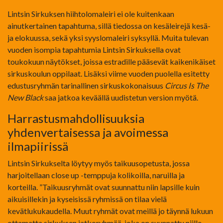
Lintsin Sirkuksen hiihtolomaleiri ei ole kuitenkaan
ainutkertainen tapahtuma, sillä tiedossa on kesäleirejä kesä-
ja elokuussa, sekä yksi syyslomaleiri syksyllä. Muita tulevan
vuoden isompia tapahtumia Lintsin Sirkuksella ovat
toukokuun näytökset, joissa estradille pääsevät kaikenikäiset
sirkuskoulun oppilaat. Lisäksi viime vuoden puolella esitetty
edustusryhmän tarinallinen sirkuskokonaisuus
Circus Is The
New Black
saa jatkoa keväällä uudistetun version myötä.
Harrastusmahdollisuuksia
yhdenvertaisessa ja avoimessa
ilmapiirissä
Lintsin Sirkukselta löytyy myös taikuusopetusta, jossa
harjoitellaan close up -temppuja kolikoilla, naruilla ja
korteilla. ”Taikuusryhmät ovat suunnattu niin lapsille kuin
aikuisillekin ja kyseisissä ryhmissä on tilaa vielä
kevätlukukaudella. Muut ryhmät ovat meillä jo täynnä lukuun
ottamatta sirkuksen jatkoryhmää, joka on suunnattu niille