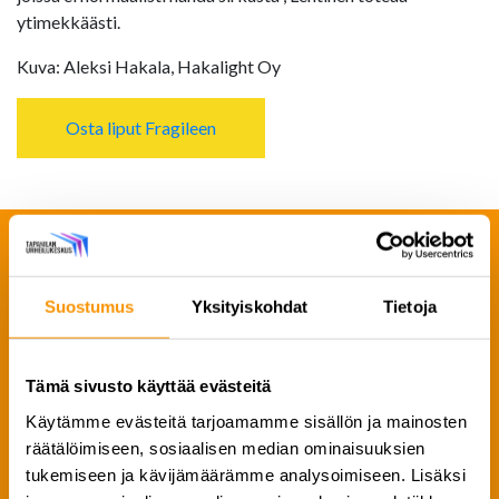
ytimekkäästi.
Kuva: Aleksi Hakala, Hakalight Oy
Osta liput Fragileen
Suostumus
Yksityiskohdat
Tietoja
Lintsin Sirkuksen alkuvuosi mennyt
talvilomaleireihin valmistautuessa
Tämä sivusto käyttää evästeitä
Saimme haastatteluun myös
Linnanmäen Sirkuskoulun
Käytämme evästeitä tarjoamamme sisällön ja mainosten
toiminnanjohtajan
Maiju Mustosen
. Lintsin Sirkuksen ryhmät
räätälöimiseen, sosiaalisen median ominaisuuksien
ovat pyörineet tiloissamme viime syksystä asti ja heidän
tukemiseen ja kävijämäärämme analysoimiseen. Lisäksi
toimintansa perustuu harrastuspohjaisuudelle, jonka