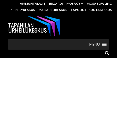
AMMUNTALAJIT
BILJARDI
MOSAGYM
MOSABOWLING
KIIPEILYKESKUS
MAILAPELIKESKUS
TAPULIN LIIKUNTAKESKUS
MENU
NÄYTTÄVÄT
SIRKUSESITYKSET,
RIEMUKKAAT SIRKUSLEIRIT
JA MYSTINEN
KUOLEMANPYÖRÄ-TYÖPAJA