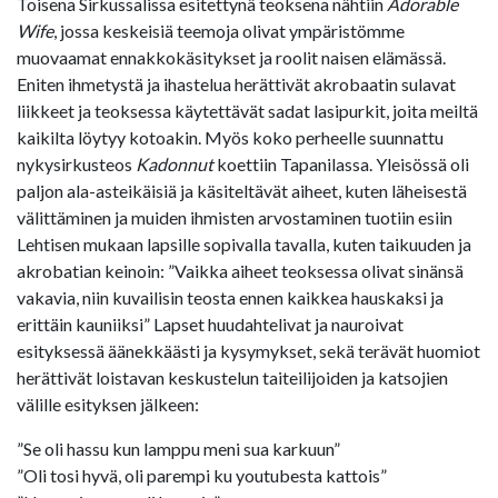
Toisena Sirkussalissa esitettynä teoksena nähtiin
Adorable
Wife
, jossa keskeisiä teemoja olivat ympäristömme
muovaamat ennakkokäsitykset ja roolit naisen elämässä.
Eniten ihmetystä ja ihastelua herättivät akrobaatin sulavat
liikkeet ja teoksessa käytettävät sadat lasipurkit, joita meiltä
kaikilta löytyy kotoakin. Myös koko perheelle suunnattu
nykysirkusteos
Kadonnut
koettiin Tapanilassa. Yleisössä oli
paljon ala-asteikäisiä ja käsiteltävät aiheet, kuten läheisestä
välittäminen ja muiden ihmisten arvostaminen tuotiin esiin
Lehtisen mukaan lapsille sopivalla tavalla, kuten taikuuden ja
akrobatian keinoin: ”Vaikka aiheet teoksessa olivat sinänsä
vakavia, niin kuvailisin teosta ennen kaikkea hauskaksi ja
erittäin kauniiksi” Lapset huudahtelivat ja nauroivat
esityksessä äänekkäästi ja kysymykset, sekä terävät huomiot
herättivät loistavan keskustelun taiteilijoiden ja katsojien
välille esityksen jälkeen:
”Se oli hassu kun lamppu meni sua karkuun”
”Oli tosi hyvä, oli parempi ku youtubesta kattois”