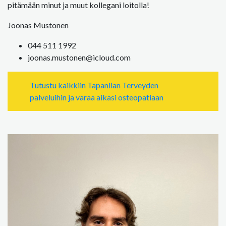
pitämään minut ja muut kollegani loitolla!
Joonas Mustonen
044 511 1992
joonas.mustonen@icloud.com
Tutustu kaikkiin Tapanilan Terveyden
palveluihin ja varaa aikasi osteopatiaan