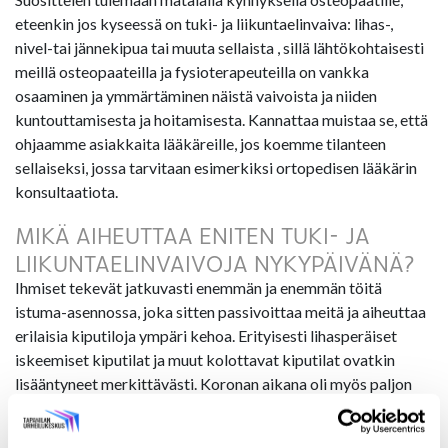
eteenkin jos kyseessä on tuki- ja liikuntaelinvaiva: lihas-,
nivel-tai jännekipua tai muuta sellaista , sillä lähtökohtaisesti
meillä osteopaateilla ja fysioterapeuteilla on vankka
osaaminen ja ymmärtäminen näistä vaivoista ja niiden
kuntouttamisesta ja hoitamisesta. Kannattaa muistaa se, että
ohjaamme asiakkaita lääkäreille, jos koemme tilanteen
sellaiseksi, jossa tarvitaan esimerkiksi ortopedisen lääkärin
konsultaatiota.
MIKÄ AIHEUTTAA ENITEN TUKI- JA
LIIKUNTAELINVAIVOJA NYKYPÄIVÄNÄ?
Ihmiset tekevät jatkuvasti enemmän ja enemmän töitä
istuma-asennossa, joka sitten passivoittaa meitä ja aiheuttaa
erilaisia kiputiloja ympäri kehoa. Erityisesti lihasperäiset
iskeemiset kiputilat ja muut kolottavat kiputilat ovatkin
lisääntyneet merkittävästi. Koronan aikana oli myös paljon
potilaita, joilla oli neurologisia oiretiloja kaulan seudulla ja se
sitten näkyy esimerkiksi sormien tai yläraajojen puutumisena.