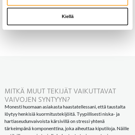
ja tämä sitten jo itsessään parantaa ergonomiaa. Seisoma-
asennossa myös rintakehä ja niska asettuu paljon
Kiellä
optimaalisempaan asentoon, jos vain muistaa nostaa myös
ruudun rintakehän tasolle.
MITKÄ MUUT TEKIJÄT VAIKUTTAVAT
VAIVOJEN SYNTYYN?
Monesti huomaan asiakasta haastatellessani, että taustalta
löytyy henkisiä kuormitustekijöitä. Tyypillisesti niska- ja
hartiaseudunvaivoista kärsivillä on stressi yhtenä
tärkeimpänä komponenttina, joka aiheuttaa kiputiloja. Näille