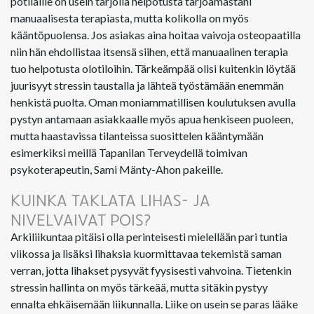
potilaille on usein tarjolla helpotusta tarjoamastani
manuaalisesta terapiasta, mutta kolikolla on myös
kääntöpuolensa. Jos asiakas aina hoitaa vaivoja osteopaatilla
niin hän ehdollistaa itsensä siihen, että manuaalinen terapia
tuo helpotusta olotiloihin. Tärkeämpää olisi kuitenkin löytää
juurisyyt stressin taustalla ja lähteä työstämään enemmän
henkistä puolta. Oman moniammatillisen koulutuksen avulla
pystyn antamaan asiakkaalle myös apua henkiseen puoleen,
mutta haastavissa tilanteissa suosittelen kääntymään
esimerkiksi meillä Tapanilan Terveydellä toimivan
psykoterapeutin, Sami Mänty-Ahon pakeille.
KUINKA TAKLATA LIHAS- JA
NIVELVAIVAT POIS?
Arkiliikuntaa pitäisi olla perinteisesti mielellään pari tuntia
viikossa ja lisäksi lihaksia kuormittavaa tekemistä saman
verran, jotta lihakset pysyvät fyysisesti vahvoina. Tietenkin
stressin hallinta on myös tärkeää, mutta sitäkin pystyy
ennalta ehkäisemään liikunnalla. Liike on usein se paras lääke