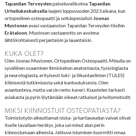
Tapanilan Terveyden
palveluvalikoima
Tapanilan
Urheilukeskuksella
laajeni loppuvuoden 2023 aikana, kun
ortopedinen osteopaatti ja selkäspesialisti
Joonas
Mustonen
avasi vastaanoton Tapanilan Terveyden tiloihin
Erätaloon
. Mustosen vastaanotto on avoinna
lähtökohtaisesti perjantaisin ja lauantaisin.
KUKA OLET?
Olen Joonas Mustonen, Ortopedinen Osteopaatti. Minulla on
syvällinen osaaminen ihmiskehon anatomiasta, fysiologiasta
ja neurologiasta, erityisesti tuki- ja liikuntaelinten (TULES)
kliinisestä tutkimisesta sekä kuntoutuksesta. Olen
asiantunteva, mutta varsin rento kaveri. Kuuntelen tarkasti
asiakasta ja pyrin löytämään oikeat ratkaisut ja hoitometodit.
MIKSI KIINNOSTUIT OSTEOPATIASTA?
Toimistotyön aiheuttamat niska- ja hartiaseudun vaivat olivat
itselle tavallaan herätys, joka sai minut alun perin
kiinnostumaan aiheesta. Jatkuva istuminen kuormitti omaa