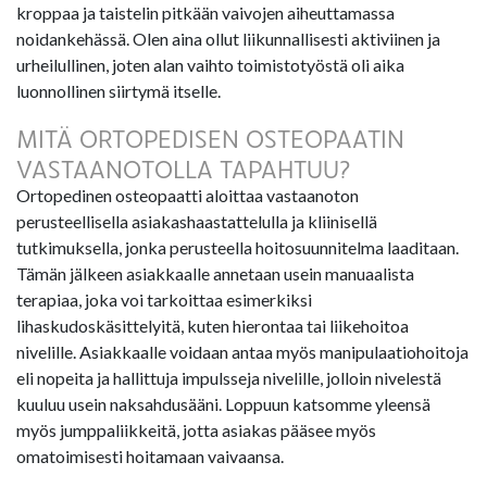
kroppaa ja taistelin pitkään vaivojen aiheuttamassa
noidankehässä. Olen aina ollut liikunnallisesti aktiviinen ja
urheilullinen, joten alan vaihto toimistotyöstä oli aika
luonnollinen siirtymä itselle.
MITÄ ORTOPEDISEN OSTEOPAATIN
VASTAANOTOLLA TAPAHTUU?
Ortopedinen osteopaatti aloittaa vastaanoton
perusteellisella asiakashaastattelulla ja kliinisellä
tutkimuksella, jonka perusteella hoitosuunnitelma laaditaan.
Tämän jälkeen asiakkaalle annetaan usein manuaalista
terapiaa, joka voi tarkoittaa esimerkiksi
lihaskudoskäsittelyitä, kuten hierontaa tai liikehoitoa
nivelille. Asiakkaalle voidaan antaa myös manipulaatiohoitoja
eli nopeita ja hallittuja impulsseja nivelille, jolloin nivelestä
kuuluu usein naksahdusääni. Loppuun katsomme yleensä
myös jumppaliikkeitä, jotta asiakas pääsee myös
omatoimisesti hoitamaan vaivaansa.