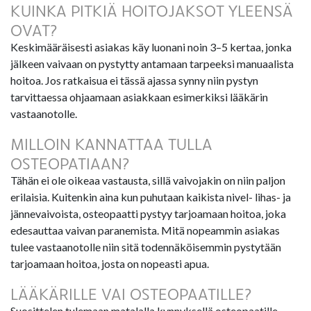
KUINKA PITKIÄ HOITOJAKSOT YLEENSÄ
OVAT?
Keskimääräisesti asiakas käy luonani noin 3–5 kertaa, jonka
jälkeen vaivaan on pystytty antamaan tarpeeksi manuaalista
hoitoa. Jos ratkaisua ei tässä ajassa synny niin pystyn
tarvittaessa ohjaamaan asiakkaan esimerkiksi lääkärin
vastaanotolle.
MILLOIN KANNATTAA TULLA
OSTEOPATIAAN?
Tähän ei ole oikeaa vastausta, sillä vaivojakin on niin paljon
erilaisia. Kuitenkin aina kun puhutaan kaikista nivel- lihas- ja
jännevaivoista, osteopaatti pystyy tarjoamaan hoitoa, joka
edesauttaa vaivan paranemista. Mitä nopeammin asiakas
tulee vastaanotolle niin sitä todennäköisemmin pystytään
tarjoamaan hoitoa, josta on nopeasti apua.
LÄÄKÄRILLE VAI OSTEOPAATILLE?
Suosittelen tulemaan matalalla kynnyksellä osteopaatille,