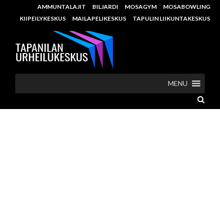
AMMUNTALAJIT
BILJARDI
MOSAGYM
MOSABOWLING
KIIPEILYKESKUS
MAILAPELIKESKUS
TAPULIN LIIKUNTAKESKUS
MENU
OSTEOPATIAA TAPANILAN
URHEILUKESKUKSELLA
Ortopedinen osteopaatti ja
selkäspesialisti Joonas Mustonen avasi
vastaanoton Tapanilan Terveyden tiloihin
Erätaloon