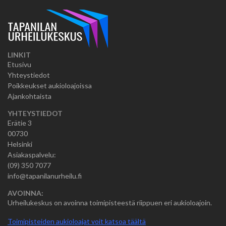
LINKIT
Etusivu
Yhteystiedot
Poikkeukset aukioloajoissa
Ajankohtaista
YHTEYSTIEDOT
Erätie 3
00730
Helsinki
Asiakaspalvelu:
(09) 350 7077
info@tapanilanurheilu.fi
AVOINNA:
Urheilukeskus on avoinna toimipisteestä riippuen eri aukioloajoin.
Toimipisteiden aukioloajat voit katsoa täältä