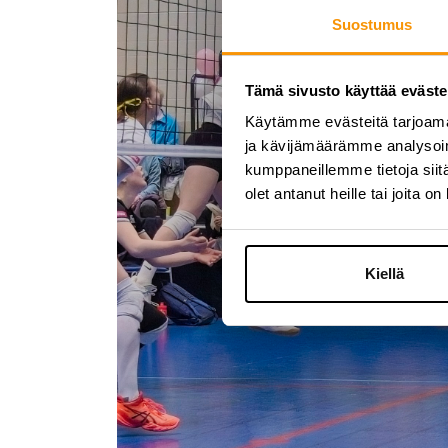
Suostumus
Tämä sivusto käyttää eväste
Käytämme evästeitä tarjoama
ja kävijämäärämme analysoim
kumppaneillemme tietoja siitä
olet antanut heille tai joita o
Kiellä