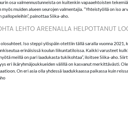
urin osa valmennustunneista on kuitenkin vapaaehtoisten tekemiä”
myös muiden alueen seurojen valmentajia. ”Yhteistyöllä on iso arvo
pallopeleihin”, painottaa Siika-aho.
OHTA LEHTO AREENALLA HELPOTTANUT LOG
suhteet. Iso steppi ylöspäin otettiin tällä saralla vuonna 2021, 
kiseutua erinäisissä koulun liikuntatiloissa. Kaikki varusteet kulk
yötä meillä on pari laadukasta tukikohtaa”, iloitsee Siika-aho. Sii
isyys eri ikäryhmäjoukkueiden välillä on kasvanut merkittävästi. Ol
atioon. On eri asia olla yhdessä laadukkaassa paikassa kuin reissat
aho