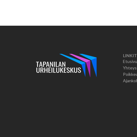
LINKIT
Etusiv
Yhteys
Poikkeu
Ajanko