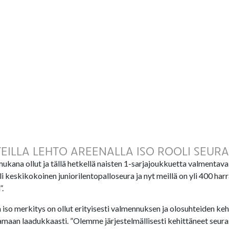
ILLA LEHTO AREENALLA ISO ROOLI SEUR
mukana ollut ja tällä hetkellä naisten 1-sarjajoukkuetta valmentav
li keskikokoinen juniorilentopalloseura ja nyt meillä on yli 400 harr
”.
ta iso merkitys on ollut erityisesti valmennuksen ja olosuhteiden ke
amaan laadukkaasti. ”Olemme järjestelmällisesti kehittäneet seura