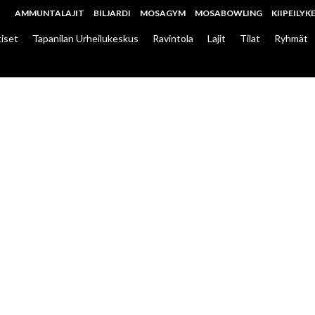
AMMUNTALAJIT
BILJARDI
MOSAGYM
MOSABOWLING
KIIPEILYK
iset
Tapanilan Urheilukeskus
Ravintola
Lajit
Tilat
Ryhmät
LLEY ON KASVA
 SUURIMMAKSI
LLOSEURAKSI