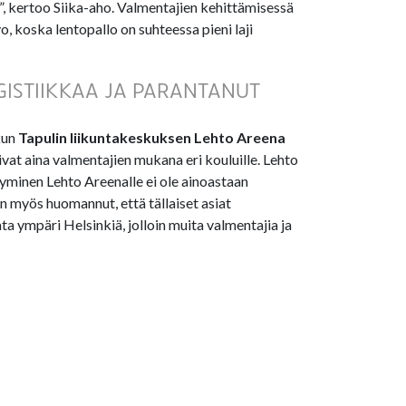
, kertoo Siika-aho. Valmentajien kehittämisessä
, koska lentopallo on suhteessa pieni laji
ISTIIKKAA JA PARANTANUT
kun
Tapulin liikuntakeskuksen Lehto Areena
ivat aina valmentajien mukana eri kouluille. Lehto
rtyminen Lehto Areenalle ei ole ainoastaan
en myös huomannut, että tällaiset asiat
a ympäri Helsinkiä, jolloin muita valmentajia ja