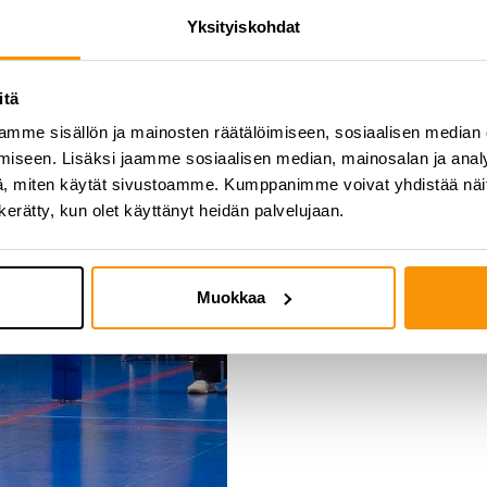
ihmiselle. En muista, että Pääk
Yksityiskohdat
paljon yleisöä naisten lentopall
Vaikka naisten 1-sarjajoukkue e
itä
näin mahdollisuutta liigapaikk
mme sisällön ja mainosten räätälöimiseen, sosiaalisen median
seurassa käyty. ”Periaatteessa
iseen. Lisäksi jaamme sosiaalisen median, mainosalan ja analy
vaikka takkiin tulikin. Vaatimu
, miten käytät sivustoamme. Kumppanimme voivat yhdistää näitä t
sarjaan verrattuna. Kilpailu ka
n kerätty, kun olet käyttänyt heidän palvelujaan.
pääkaupunkiseudulla. Meidän 
ei ole asetettu tavoitetta nousu
asia. Paras tapa kehittää seura
Muokkaa
noudatetaan. Vuoden 2025 lopp
kehittäminen”, painottaa Siika-