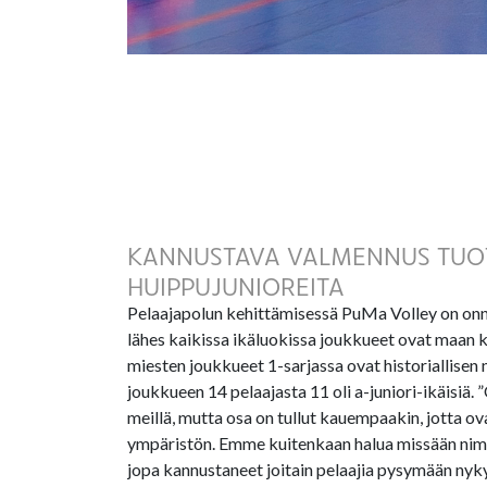
KANNUSTAVA VALMENNUS TUO
HUIPPUJUNIOREITA
Pelaajapolun kehittämisessä PuMa Volley on onnis
lähes kaikissa ikäluokissa joukkueet ovat maan kä
miesten joukkueet 1-sarjassa ovat historiallisen
joukkueen 14 pelaajasta 11 oli a-juniori-ikäisiä. 
meillä, mutta osa on tullut kauempaakin, jotta ov
ympäristön. Emme kuitenkaan halua missään nime
jopa kannustaneet joitain pelaajia pysymään nyky