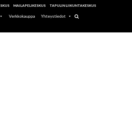
ESKUS
MAILAPELIKESKUS
TAPULIN LIIKUNTAKESKUS
Verkkokauppa
Yhteystiedot
NUT