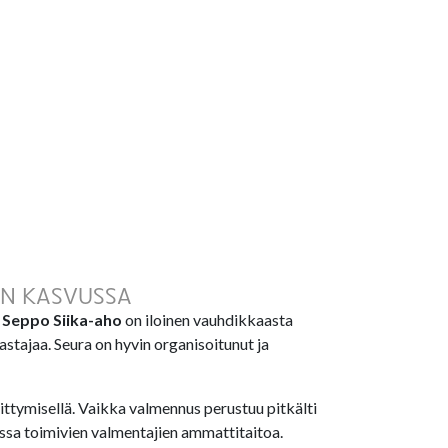
AN KASVUSSA
a
Seppo Siika-aho
on iloinen vauhdikkaasta
astajaa. Seura on hyvin organisoitunut ja
hittymisellä. Vaikka valmennus perustuu pitkälti
ssa toimivien valmentajien ammattitaitoa.