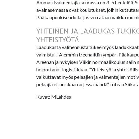
Ammattivalmentajia seurassa on 3–5 henkilöä. Su
avainasemassa ovat koulutukset, joihin kutsutaan 
Pääkaupunkiseudulla, jos verrataan vaikka muihin 
YHTEINEN JA LAADUKAS TUKIK
YHTEISTYÖTÄ
Laadukasta valmennusta tukee myös laadukkaat olo
valmistui. ”Aiemmin treenailtiin ympäri Pääkaupun
Areenan ja nykyisen Viikin normaalikoulun salin m
helpottanut logistiikkaa. ”Yhteistyö ja yhteisöll
vaikuttavat myös pelaajien ja valmentajien motiva
pelaajia ei juurikaan arjessa nähdä”, toteaa Siika-
Kuvat: MLahdes