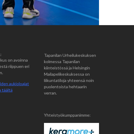
:
Tapanilan Urheilukeskuksen
kus on avoinna
kolmessa Tapanilan
estä riippuen eri
kiinteistössä ja Helsingin
n.
Mailapelikeskuksessa on
liikuntatiloja yhteensä noin
iden aukioloajat
puolentoista hehtaarin
 täältä
verran.
Yhteistyökumppanimme: