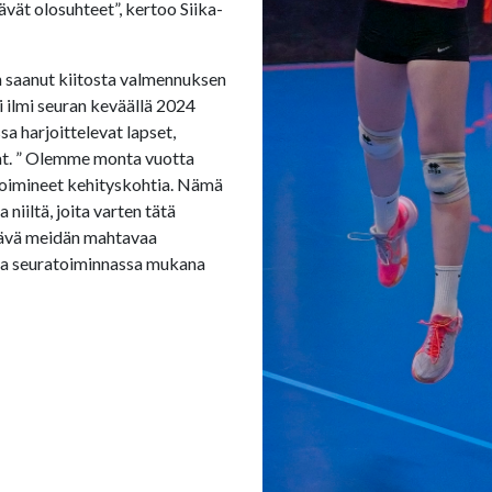
ävät olosuhteet”, kertoo Siika-
n saanut kiitosta valmennuksen
 ilmi seuran keväällä 2024
sa harjoittelevat lapset,
at. ” Olemme monta vuotta
 poimineet kehityskohtia. Nämä
niiltä, joita varten tätä
ttävä meidän mahtavaa
ia seuratoiminnassa mukana