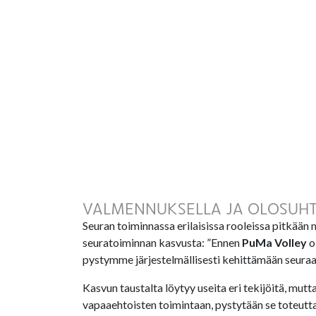
VALMENNUKSELLA JA OLOSUHTE
Seuran toiminnassa erilaisissa rooleissa pitkään 
seuratoiminnan kasvusta: ”Ennen
PuMa Volley
o
pystymme järjestelmällisesti kehittämään seuraa
Kasvun taustalta löytyy useita eri tekijöitä, mut
vapaaehtoisten toimintaan, pystytään se toteutt