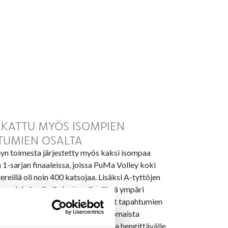
KATTU MYÖS ISOMPIEN
TUMIEN OSALTA
yn toimesta järjestetty myös kaksi isompaa
1-sarjan finaaleissa, joissa PuMa Volley koki
ereillä oli noin 400 katsojaa. Lisäksi A-tyttöjen
pun ajaksi paikalle lentopalloväkeä ympäri
n olosuhteet ja järjestelyt olivat tapahtumien
liturnauksesta tuli valtavasti erinomaista
 myös hieno kokemus tällaiselle lajia hengittävälle