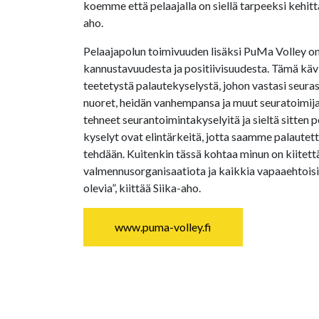
koemme että pelaajalla on siellä tarpeeksi kehitt
aho.
Pelaajapolun toimivuuden lisäksi PuMa Volley o
kannustavuudesta ja positiivisuudesta. Tämä kävi
teetetystä palautekyselystä, johon vastasi seuras
nuoret, heidän vanhempansa ja muut seuratoimij
tehneet seurantoimintakyselyitä ja sieltä sitten
kyselyt ovat elintärkeitä, jotta saamme palautetta 
tehdään. Kuitenkin tässä kohtaa minun on kiite
valmennusorganisaatiota ja kaikkia vapaaehtois
olevia”, kiittää Siika-aho.
www.puma-volley.fi