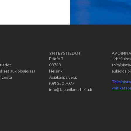
YHTEYSTIEDOT
AVOINNA
u
Erätie 3
Urheilukes
tiedot
00730
toimipiste
kset aukioloajoissa
Helsinki
aukioloajoi
htaista
Asiakaspalvelu:
Toimipiste
(09) 350 7077
voit katsoa
info@tapanilanurheilu.fi