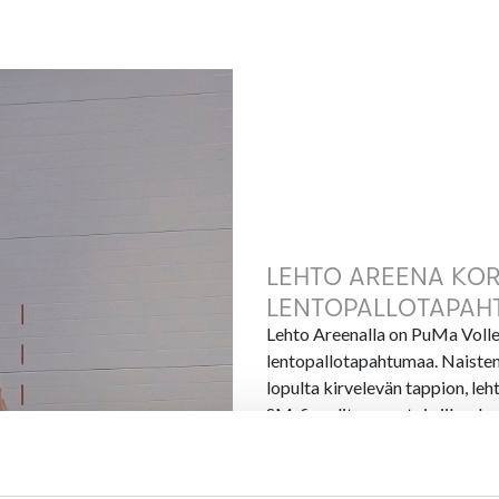
LEHTO AREENA KOR
LENTOPALLOTAPAH
Lehto Areenalla on PuMa Volle
lentopallotapahtumaa. Naisten 
lopulta kirvelevän tappion, leht
SM-finaaliturnaus toi viikonlo
Suomen. ”Molempien tapahtumie
arvoisia ja erityisesti SM-finaa
palautetta. 1-sarjan finaali oli