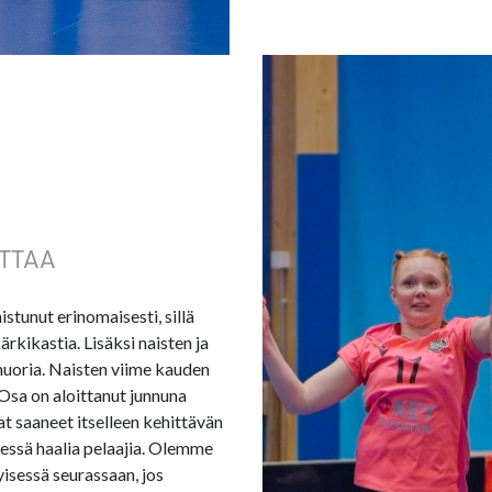
TTAA
tunut erinomaisesti, sillä
rkikastia. Lisäksi naisten ja
 nuoria. Naisten viime kauden
”Osa on aloittanut junnuna
at saaneet itselleen kehittävän
ssä haalia pelaajia. Olemme
isessä seurassaan, jos