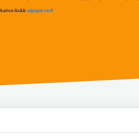
katso lisää:
ulpujarva.fi