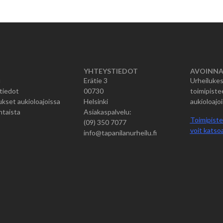
YHTEYSTIEDOT
AVOINNA
u
Erätie 3
Urheilukes
tiedot
00730
toimipiste
kset aukioloajoissa
Helsinki
aukioloajoi
htaista
Asiakaspalvelu:
Toimipiste
(09) 350 7077
voit katsoa
info@tapanilanurheilu.fi