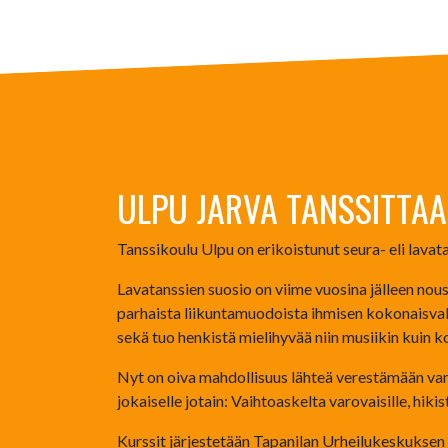
ULPU JARVA TANSSITTA
Tanssikoulu Ulpu on erikoistunut seura- eli lavat
Lavatanssien suosio on viime vuosina jälleen nous
parhaista liikuntamuodoista ihmisen kokonaisvalt
sekä tuo henkistä mielihyvää niin musiikin kuin k
Nyt on oiva mahdollisuus lähteä verestämään vanh
jokaiselle jotain: Vaihtoaskelta varovaisille, hikis
Kurssit järjestetään Tapanilan Urheilukeskuksen 