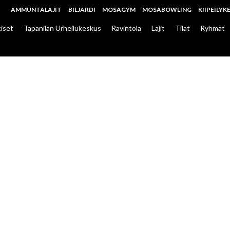
AMMUNTALAJIT
BILJARDI
MOSAGYM
MOSABOWLING
KIIPEILYK
iset
Tapanilan Urheilukeskus
Ravintola
Lajit
Tilat
Ryhmät
OULU ULPU