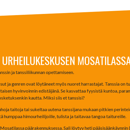
A URHEILUKESKUSEN MOSATILASSA
anssin ja tanssiliikunnan opettamiseen.
sut ja genren ovat löytäneet myös nuoret harrastajat. Tanssia on tu
aisen hyvinvoinnin edistäjänä. Se kasvattaa fyysistä kuntoa, paran
osketuksenkin kautta. Miksi siis et tanssisi?
oja taitoja tai sukeltaa uutena tanssijana mukaan pitkien perinte
tä humppaa himourheilijoille, tulista ja taitavaa tangoa taitureille.
Mosatilassa päärakennuksessa. Sali löytyy heti pääsisäänkäynnin (