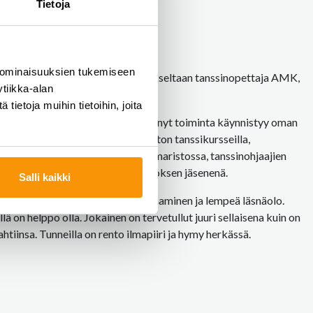
Tietoja
JA ULPU JARVA
 ominaisuuksien tukemiseen
n ammattilainen. Hän on koulutukseltaan tanssinopettaja AMK,
tiikka-alan
kä tanssinopettaja STOL.
ietoja muihin tietoihin, joita
ajana jo useamman vuoden, mutta nyt toiminta käynnistyy oman
oinut tavata Espoon työväenopiston tanssikursseilla,
ssiseuroissa, tanssikilpailujen tuomaristossa, tanssinohjaajien
inopettajien liiton seuratanssijaoksen jäsenenä.
Salli kaikki
jana ovat vahva pedagoginen osaaminen ja lempeä läsnäolo.
llä on helppo olla. Jokainen on tervetullut juuri sellaisena kuin on
htiinsa. Tunneilla on rento ilmapiiri ja hymy herkässä.