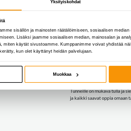
Yksityiskohdat
TANSSINOPETTA
itä
mme sisällön ja mainosten räätälöimiseen, sosiaalisen median
Ulpu Jarva on tanssinopetukse
iseen. Lisäksi jaamme sosiaalisen median, mainosalan ja analy
ammatillinen opettaja AMO se
, miten käytät sivustoamme. Kumppanimme voivat yhdistää näitä t
Ulpu on toiminut tanssinopett
n kerätty, kun olet käyttänyt heidän palvelujaan.
nimen alla. Aiemmin Ulpun on v
vierailevana opettajana eri tan
kouluttajana sekä Suomen tanss
Muokkaa
Ulpun vahvuudet tanssinopetta
Tunneille on mukava tulla ja sie
ja kaikki saavat oppia omaan ta