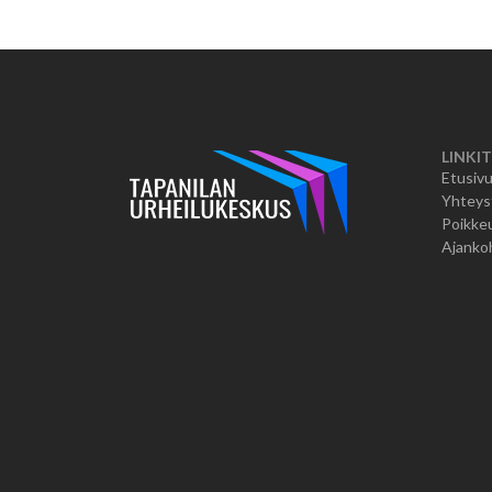
LINKIT
Etusiv
Yhteys
Poikkeu
Ajanko