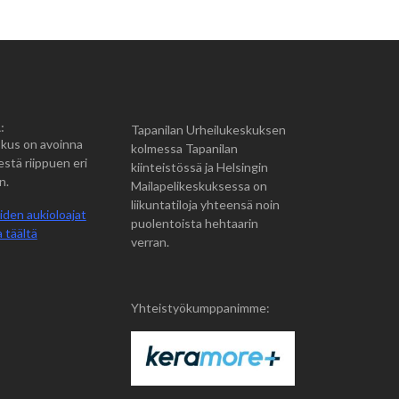
:
Tapanilan Urheilukeskuksen
kus on avoinna
kolmessa Tapanilan
estä riippuen eri
kiinteistössä ja Helsingin
n.
Mailapelikeskuksessa on
liikuntatiloja yhteensä noin
iden aukioloajat
puolentoista hehtaarin
 täältä
verran.
Yhteistyökumppanimme: