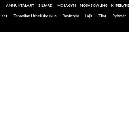
AMMUNTALAJIT
BILJARDI
MOSAGYM
MOSABOWLING
KIIPEILYK
iset
Tapanilan Urheilukeskus
Ravintola
Lajit
Tilat
Ryhmät
OVET TIISTAINA 
LISIN
LISIN
LISIN
LISIN
AKESKUS
AKESKUS
AKESKUS
AKESKUS
yksyn harrastuskauden 30 maksuttoman lajikokeilun voimin!