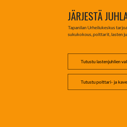
JÄRJESTÄ JUHL
Tapanilan Urheilukeskus tarjoaa
sukukokous, polttarit, lasten ju
Tutustu lastenjuhlien v
Tutustu polttari- ja ka