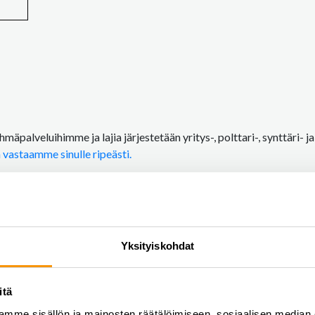
äpalveluihimme ja lajia järjestetään yritys-, polttari-, synttäri- j
in vastaamme sinulle ripeästi.
Yksityiskohdat
itä
mme sisällön ja mainosten räätälöimiseen, sosiaalisen median