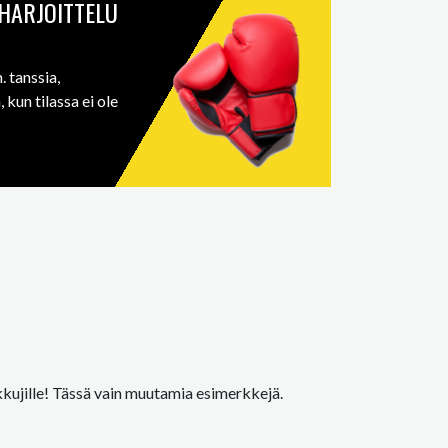
HARJOITTELU
 tanssia,
 kun tilassa ei ole
ikkujille! Tässä vain muutamia esimerkkejä.