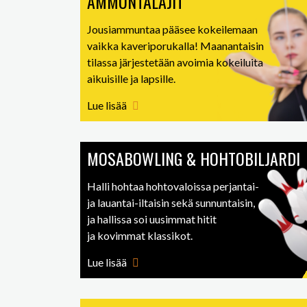
AMMUNTALAJIT
Jousiammuntaa pääsee kokeilemaan
vaikka kaveriporukalla! Maanantaisin
tilassa järjestetään avoimia kokeiluita
aikuisille ja lapsille.
Lue lisää
MOSABOWLING & HOHTOBILJARDI
Halli hohtaa hohtovaloissa perjantai-
ja lauantai-iltaisin sekä sunnuntaisin,
ja hallissa soi uusimmat hitit
ja kovimmat klassikot.
Lue lisää