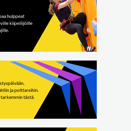
joaa hulppeat
lle kiipeilijöille
ille.
istyspäivään,
hliin ja polttareihin.
 tarkemmin tästä.