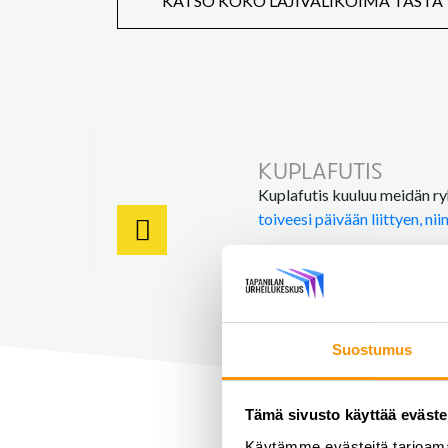
KATSO KOKO LAJIVALIKOIMA TÄSTÄ
KUPLAFUTIS
Kuplafutis kuuluu meidän ryhm
toiveesi päivään liittyen, ni
Suostumus
Tämä sivusto käyttää eväste
Käytämme evästeitä tarjoama