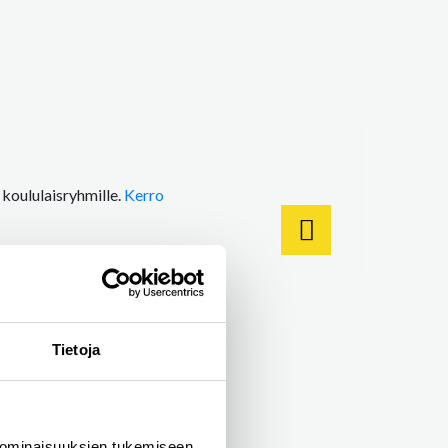
a koululaisryhmille.
Kerro
Tietoja
 ominaisuuksien tukemiseen