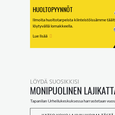
HUOLTOPYYNNÖT
Ilmoita huoltotarpeista kiinteistöissämme tääl
löytyvällä lomakkeella.
Lue lisää
LÖYDÄ SUOSIKKISI
MONIPUOLINEN LAJIKAT
Tapanilan Urheilukeskuksessa harrastetaan vuositta