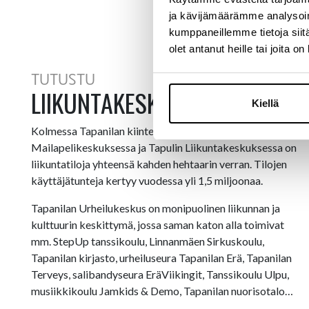
ja kävijämäärämme analysoim
kumppaneillemme tietoja siitä
olet antanut heille tai joita o
TUTUSTU
LIIKUNTAKESKUKSEEMME
Kiellä
Kolmessa Tapanilan kiinteistössä, Helsingin
Mailapelikeskuksessa ja Tapulin Liikuntakeskuksessa on
liikuntatiloja yhteensä kahden hehtaarin verran. Tilojen
käyttäjätunteja kertyy vuodessa yli 1,5 miljoonaa.
Tapanilan Urheilukeskus on monipuolinen liikunnan ja
kulttuurin keskittymä, jossa saman katon alla toimivat
mm. StepUp tanssikoulu, Linnanmäen Sirkuskoulu,
Tapanilan kirjasto, urheiluseura Tapanilan Erä, Tapanilan
Terveys, salibandyseura EräViikingit, Tanssikoulu Ulpu,
musiikkikoulu Jamkids & Demo, Tapanilan nuorisotalo…