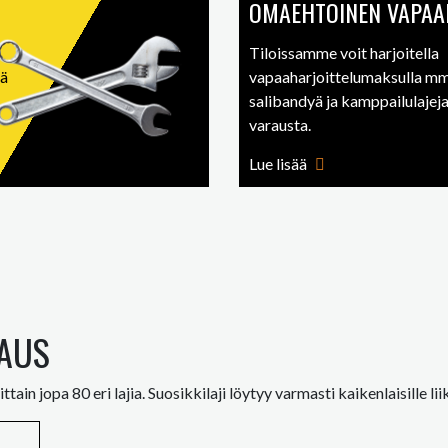
OMAEHTOINEN VAPAA
Tiloissamme voit harjoitella
tä
vapaaharjoittelumaksulla mm.
salibandyä ja kamppailulajeja,
varausta.
Lue lisää
TAUS
in jopa 80 eri lajia. Suosikkilaji löytyy varmasti kaikenlaisille li