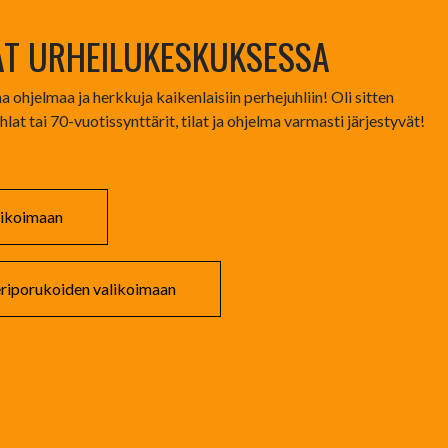
AT URHEILUKESKUKSESSA
 ohjelmaa ja herkkuja kaikenlaisiin perhejuhliin! Oli sitten
hlat tai 70-vuotissynttärit, tilat ja ohjelma varmasti järjestyvät!
alikoimaan
veriporukoiden valikoimaan