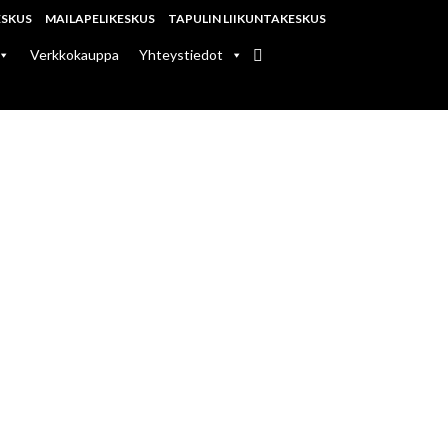
ESKUS
MAILAPELIKESKUS
TAPULIN LIIKUNTAKESKUS
Verkkokauppa
Yhteystiedot
11.8.