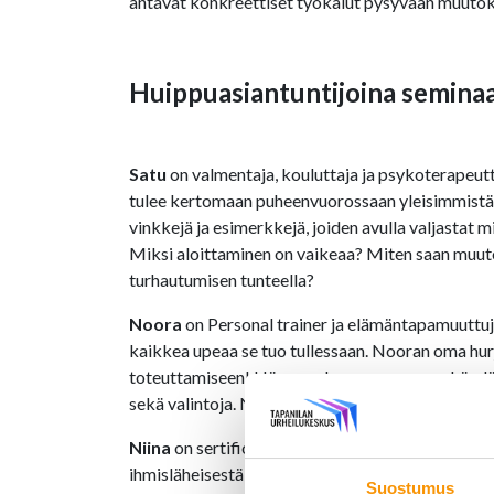
antavat konkreettiset työkalut pysyvään muuto
Huippuasiantuntijoina seminaar
Satu
on valmentaja, kouluttaja ja psykoterapeutti
tulee kertomaan puheenvuorossaan yleisimmistä k
vinkkejä ja esimerkkejä, joiden avulla valjastat m
Miksi aloittaminen on vaikeaa? Miten saan muutok
turhautumisen tunteella?
Noora
on Personal trainer ja elämäntapamuutt
kaikkea upeaa se tuo tullessaan. Nooran oma hurja
toteuttamiseen! Hänen puheenvuorossaan käydään
sekä valintoja. Nämä asiat tukevat muutoksessa on
Niina
on sertifioitu ravintovalmentaja sekä hyvi
ihmisläheisestä valmennustyöstä. Niinalle suuri
Suostumus