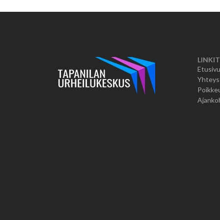
LINKIT
Etusiv
Yhteys
Poikkeu
Ajanko