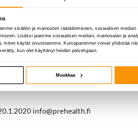
 kuulijoita löytämään merkitsevät asiat dieettien ja esimerkiksi t
opastaa kuulijoita etsimään käsiinsä tutkittua tietoa sekä sisäistä
 löydettävä omansa. Puheenvuorossa selkeytetään, miten tapoja muu
itä
öytämään juuri itselleen sopivamman tyylin syödä.
mme sisällön ja mainosten räätälöimiseen, sosiaalisen median
iseen. Lisäksi jaamme sosiaalisen median, mainosalan ja analy
, miten käytät sivustoamme. Kumppanimme voivat yhdistää näitä t
n kerätty, kun olet käyttänyt heidän palvelujaan.
hvin ja välipalan sekä kupongin kehonkoostumus-mittaukseen, arvo 
a/
Muokkaa
20.1.2020 info@prehealth.fi