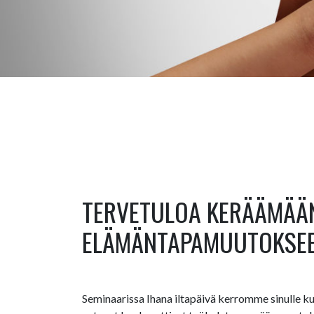
TERVETULOA KERÄÄMÄÄN
ELÄMÄNTAPAMUUTOKSEE
Seminaarissa Ihana iltapäivä kerromme sinulle kuin