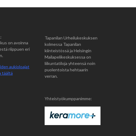
:
Tapanilan Urheilukeskuksen
kus on avoinna
kolmessa Tapanilan
estä riippuen eri
kiinteistössä ja Helsingin
n.
Mailapelikeskuksessa on
liikuntatiloja yhteensä noin
iden aukioloajat
puolentoista hehtaarin
 täältä
verran.
Yhteistyökumppanimme: