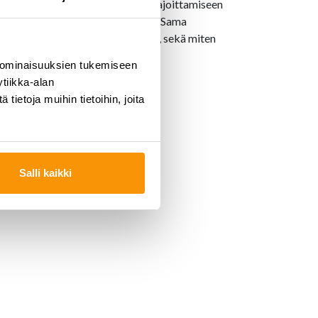
iettyjen ruoka-aineiden turhaan rajoittamiseen
mään ruokavalioiden yksilöllisyys. Sama
tetaan ilman hampaidenkiristelyä, sekä miten
 ominaisuuksien tukemiseen
tiikka-alan
ietoja muihin tietoihin, joita
25 €.
Salli kaikki