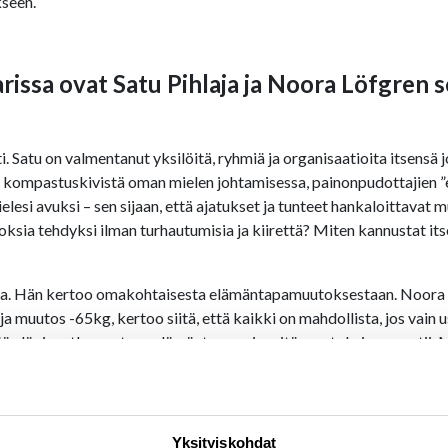
kseen.
issa ovat Satu Pihlaja ja Noora Löfgren s
. Satu on valmentanut yksilöitä, ryhmiä ja organisaatioita itsensä
ompastuskivistä oman mielen johtamisessa, painonpudottajien ”eha
ielesi avuksi – sen sijaan, että ajatukset ja tunteet hankaloittavat
sia tehdyksi ilman turhautumisia ja kiirettä? Miten kannustat itseä
uja. Hän kertoo omakohtaisesta elämäntapamuutoksestaan. Noora 
 muutos -65kg, kertoo siitä, että kaikki on mahdollista, jos vain us
 läpi matkaa uuteen elämäntapaan ja mitä muutoksia se vaatii. M
nistumista. Jokaisen on tehtävä päätös siitä, että tästä eteenpäin 
nvointivalmentaja. Tämän lisäksi Niina on myös Kauppatieteiden M
mpia motivaatiotekijöitä työssään on tarjota asiakkailleen työkal
Yksityiskohdat