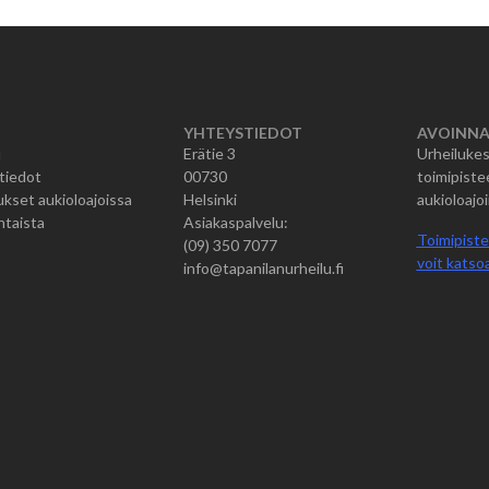
YHTEYSTIEDOT
AVOINNA
u
Erätie 3
Urheilukes
tiedot
00730
toimipiste
kset aukioloajoissa
Helsinki
aukioloajoi
htaista
Asiakaspalvelu:
Toimipiste
(09) 350 7077
voit katsoa
info@tapanilanurheilu.fi