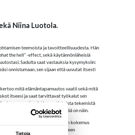
ekä Niina Luotola.
 johtamisen teemoista ja tavoitteellisuudesta. Hän
t the hell” -effect, sekä käytännönläheisiä
 muutostasi. Sadulta saat vastauksia kysymyksiin:
si onnistumaan, sen sijaan että uuvutat itsesti
kertoo mitä elämäntapamuutos vaatii sekä mitä
kot itseesi ja saat tarvittavat työkalut sen
uutosprosessi on jatkuvaa tietoista tekemistä
minulle paras ja mieluisin tapa elää on näin.
aisteri. Hänellä on useiden vuosien kokemus
ut paremman elämäntyylin itsenäinseen
Tietoja