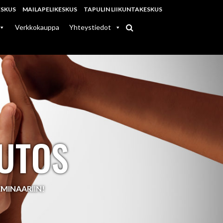
ESKUS
MAILAPELIKESKUS
TAPULIN LIIKUNTAKESKUS
Verkkokauppa
Yhteystiedot
UTOS
MINAARIIN!