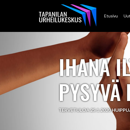
Etusivu
Uut
IHANA I
PYSYVÄ
TERVETULOA 25.1.2020 HUIP