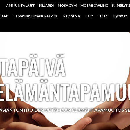
AMMUNTALAJIT
BILJARDI
MOSAGYM
MOSABOWLING
KIIPEILYK
iset
Tapanilan Urheilukeskus
Ravintola
Lajit
Tilat
Ryhmät
LTAPÄIVÄ
 ELÄMÄNTAPAMU
PUASIANTUNTIJOIDEN VETÄMÄÄN ELÄMÄNTAPAMUUTOS SE