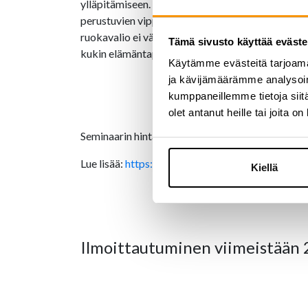
ylläpitämiseen. Niinan puheenvuorossa opastetaan
perustuvien vippaskonstien seasta. Tarkoitus on 
ruokavalio ei välttämättä sovi kaikille vaan on
Tämä sivusto käyttää eväste
kukin elämäntapamuutosta suunnitteleva pystyy l
Käytämme evästeitä tarjoama
ja kävijämäärämme analysoim
kumppaneillemme tietoja siitä
olet antanut heille tai joita o
Seminaarin hinta on 49 €/ hlö. Hinta sisältää ka
Lue lisää:
https://www.prehealth.fi/ihanailtapaiv
Kiellä
Ilmoittautuminen viimeistään 