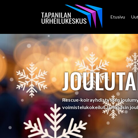
Etusivu
Uut
JOULUTA
Rescue-koirayhdistysten joulumyy
voimistelukokeilut Jamkidsin joul