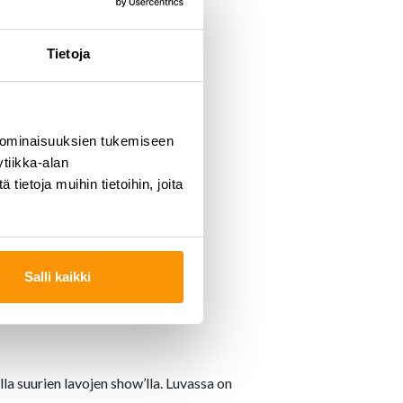
Tietoja
 ominaisuuksien tukemiseen
tiikka-alan
ietoja muihin tietoihin, joita
Salli kaikki
a suurien lavojen show’lla. Luvassa on