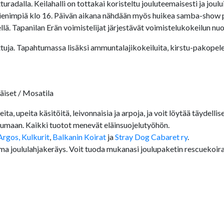
radalla. Keilahalli on tottakai koristeltu jouluteemaisesti ja joul
pienimpiä klo 16. Päivän aikana nähdään myös huikea samba-show p
lä. Tapanilan Erän voimistelijat järjestävät voimistelukokeilun nuor
rttuja. Tapahtumassa lisäksi ammuntalajikokeiluita, kirstu-pakopele
äiset / Mosatila
a, upeita käsitöitä, leivonnaisia ja arpoja, ja voit löytää täydellis
tumaan. Kaikki tuotot menevät eläinsuojelutyöhön.
Argos,
Kulkurit
,
Balkanin Koirat
ja
Stray Dog Cabaret ry
.
oma joululahjakeräys. Voit tuoda mukanasi joulupaketin rescuekoiral