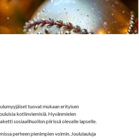
ulumyyjäiset tuovat mukaan erityisen
ouluisia kotiinviemisiä. Hyvänmielen
etti sosiaalihuollon piirissä olevalle lapselle.
lmissa perheen pienimpien voimin. Joululauluja