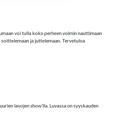
htumaan voi tulla koko perheen voimin nauttimaan
dä soittelemaan ja juttelemaan. Tervetuloa
suurien lavojen show’lla. Luvassa on syyskauden