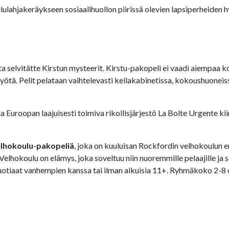
lahjakeräykseen sosiaalihuollon piirissä olevien lapsiperheiden hy
lta selvitätte Kirstun mysteerit. Kirstu-pakopeli ei vaadi aiempaa
ityötä. Pelit pelataan vaihtelevasti keilakabinetissa, kokoushuone
 Euroopan laajuisesti toimiva rikollisjärjestö La Bolte Urgente kii
elhokoulu-pakopeliä
, joka on kuuluisan Rockfordin velhokoulun 
lhokoulu on elämys, joka soveltuu niin nuoremmille pelaajille ja s
otiaat vanhempien kanssa tai ilman aikuisia 11+. Ryhmäkoko 2-8 os