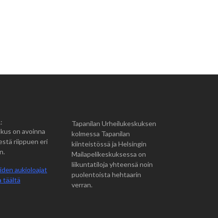
:
Tapanilan Urheilukeskuksen
kus on avoinna
kolmessa Tapanilan
estä riippuen eri
kiinteistössä ja Helsingin
n.
Mailapelikeskuksessa on
liikuntatiloja yhteensä noin
iden aukioloajat
puolentoista hehtaarin
 täältä
verran.