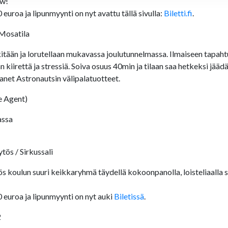
ow!
0 euroa ja lipunmyynti on nyt avattu tällä sivulla:
Biletti.fi
.
 Mosatila
eikitään ja lorutellaan mukavassa joulutunnelmassa. Ilmaiseen tapa
 kiirettä ja stressiä. Soiva osuus 40min ja tilaan saa hetkeksi jää
anet Astronautsin välipalatuotteet.
e Agent)
assa
tös / Sirkussali
ös koulun suuri keikkaryhmä täydellä kokoonpanolla, loisteliaalla 
10 euroa ja lipunmyynti on nyt auki
Biletissä
.
2