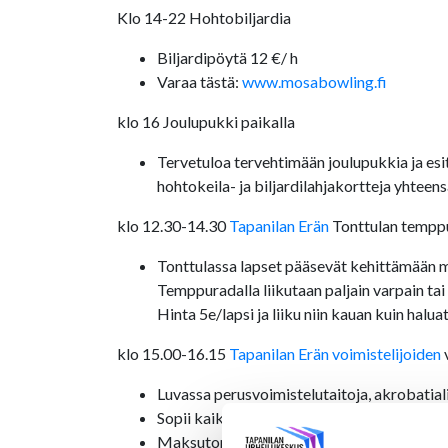
Klo 14-22 Hohtobiljardia
Biljardipöytä 12 €/ h
Varaa tästä:
www.mosabowling.fi
klo 16 Joulupukki paikalla
Tervetuloa tervehtimään joulupukkia ja esit
hohtokeila- ja biljardilahjakortteja yhteen
klo 12.30-14.30
Tapanilan Erän
Tonttulan temppur
Tonttulassa lapset pääsevät kehittämään m
Temppuradalla liikutaan paljain varpain tai
Hinta 5e/lapsi ja liiku niin kauan kuin halu
klo 15.00-16.15
Tapanilan Erän voimistelijoiden
v
Luvassa perusvoimistelutaitoja, akrobatial
Sopii kaikille alle 12-vuotiaille tontuille sekä
Maksuton