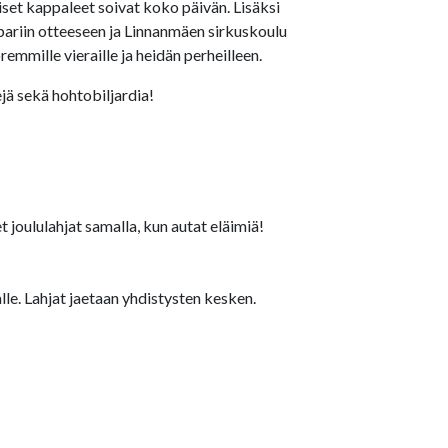
uiset kappaleet soivat koko päivän. Lisäksi
ariin otteeseen ja Linnanmäen sirkuskoulu
emmille vieraille ja heidän perheilleen.
jä sekä hohtobiljardia!
et joululahjat samalla, kun autat eläimiä!
le. Lahjat jaetaan yhdistysten kesken.