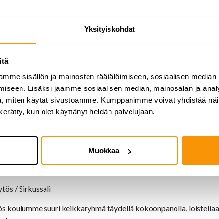
ittokokeilu
Yksityiskohdat
itä
mme sisällön ja mainosten räätälöimiseen, sosiaalisen median
assa
iseen. Lisäksi jaamme sosiaalisen median, mainosalan ja analy
, miten käytät sivustoamme. Kumppanimme voivat yhdistää näitä t
n kerätty, kun olet käyttänyt heidän palvelujaan.
Muokkaa
esitys / ulkona päärakennuksen sisäänkäynnin edessä
tös / Sirkussali
ös koulumme suuri keikkaryhmä täydellä kokoonpanolla, loisteliaall