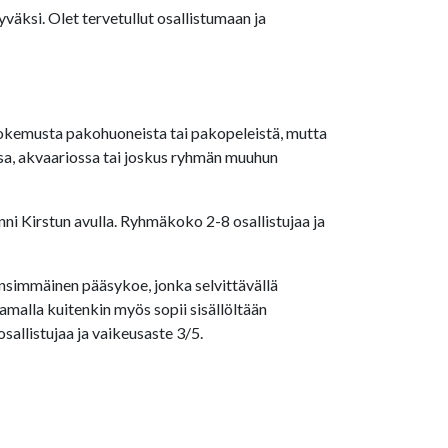
väksi. Olet tervetullut osallistumaan ja
 kokemusta pakohuoneista tai pakopeleistä, mutta
issa, akvaariossa tai joskus ryhmän muuhun
nni Kirstun avulla. Ryhmäkoko 2-8 osallistujaa ja
ensimmäinen pääsykoe, jonka selvittävällä
amalla kuitenkin myös sopii sisällöltään
allistujaa ja vaikeusaste 3/5.