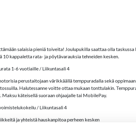
tämään salaisia pieniä toiveita! Joulupukilla saattaa olla taskussa
sä 10 kappaletta rata- ja pöytävarauksia tehneiden kesken.
ata 1-6 vuotiaille / Liikuntasali 4
otorisia perustaitojaan värikkäällä temppuradalla sekä oppimaan 
 tossuilla. Halutessanne voitte ottaa mukaan tonttulakin. Temppurad
at. Maksu käteisellä suoraan ohjaajalle tai MobilePay.
oimistelukokeilu / Liikuntasali 4
iikkeitä ja yhteistä hauskanpitoa perheen kesken
 äiti- ja isä-tontuille