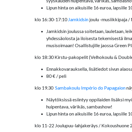
syyskauden huipentava, värikäs, sambash
Lipun hinta on aikuisille 16 euroa, lapsille 1
klo 16:30-17:10
Jamkidsin
joulu -musiikkipaja /
Jamkidsin joulussa soitetaan, lauletaan, l
yhdessäolosta ja iloisesta tekemisestä ilman
musisoimaan! Osallistujille jaossa Green Pl
klo 18:30 Kirstu-pakopelit (Velhokoulu & Doubl
Ennakkovarauksella, lisätiedot sivun alaos
80 € / peli
klo 19.30
Sambakoulu Império do Papagaion
näy
Näytöksissä esiintyy oppilaiden lisäksi my
huipentava, värikäs, sambashow!
Lipun hinta on aikuisille 16 euroa, lapsille 
klo 11-22 Joulupuu-lahjakeräys / Kokoushuone 