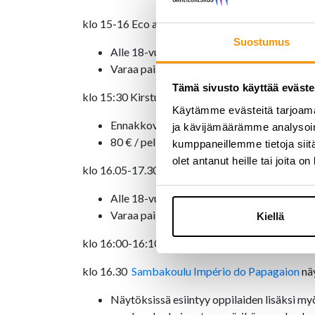
klo 15-16 Eco aims -kivääriammunta & veitsenhe
Suostumus
Alle 18-vuotiaat 15 € ja aikuiset 25 €
Varaa paikka kokeiluun
täältä
Tämä sivusto käyttää eväste
klo 15:30 Kirstu-pakopeli (Velhokoulu)
Käytämme evästeitä tarjoama
Ennakkovarauksella, lisätiedot sivun alaos
ja kävijämäärämme analysoim
80 € / peli
kumppaneillemme tietoja siitä
olet antanut heille tai joita o
klo 16.05-17.30 Jousiammuntakokeilu
Alle 18-vuotiaat 15 € ja aikuiset 25 €
Varaa paikka kokeiluun
täältä
Kiellä
klo 16:00-16:10
Linnanmäen sirkuskoulun
sirkus
klo 16.30
Sambakoulu Império do Papagaion
näy
Näytöksissä esiintyy oppilaiden lisäksi my