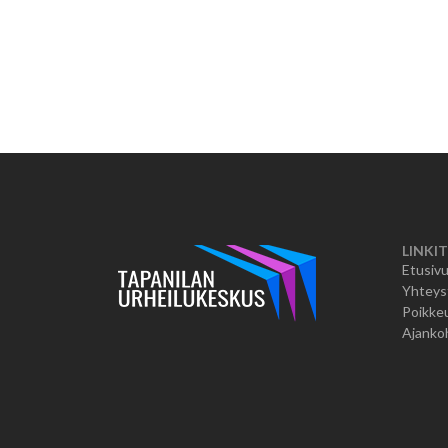
LINKIT
Etusiv
Yhteys
Poikkeu
Ajanko