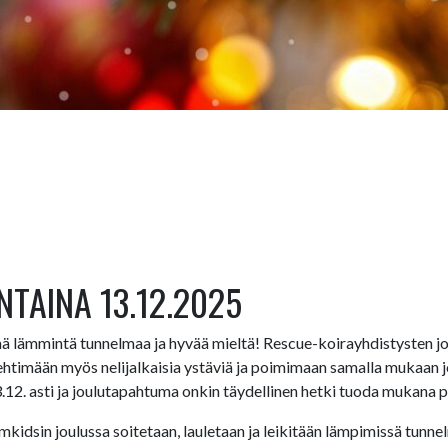
TAINA 13.12.2025
lämmintä tunnelmaa ja hyvää mieltä! Rescue-koirayhdistysten jo
ehtimään myös nelijalkaisia ystäviä ja poimimaan samalla mukaan j
12. asti ja joulutapahtuma onkin täydellinen hetki tuoda mukana pak
mkidsin joulussa soitetaan, lauletaan ja leikitään lämpimissä tunne