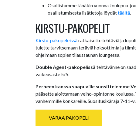
Osallistumme tänäkin vuonna Joulupuu-joulu
osallistumisesta lisätietoja löydät
täältä
.
KIRSTU-PAKOPELIT
Kirstu-pakopeleissä
ratkaisette tehtäviä ja lopu
tulette tarvitsemaan teräviä hoksottimia ja tiim
ohjelmaan sopien tilaussaunan loungessa.
Double Agent-pakopelissä
tehtävänne on saada
vaikeusaste 5/5.
Perheen kanssa saapuville suosittelemme V
pääsette aloittamaan velho-opintonne koulussa. Ve
vanhemmille konkareille. Suositusikäraja 7-11-vu
VARAA PAKOPELI