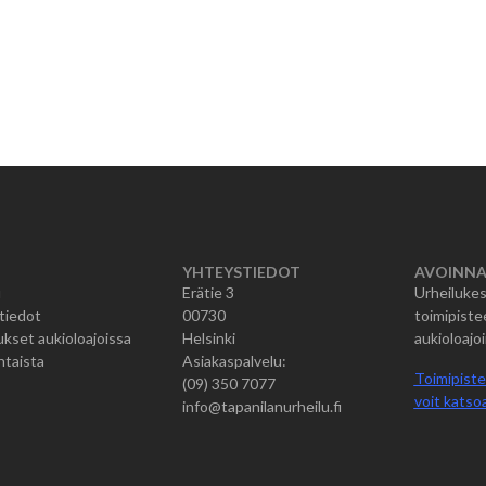
YHTEYSTIEDOT
AVOINNA
u
Erätie 3
Urheilukes
tiedot
00730
toimipiste
kset aukioloajoissa
Helsinki
aukioloajoi
htaista
Asiakaspalvelu:
Toimipiste
(09) 350 7077
voit katsoa
info@tapanilanurheilu.fi