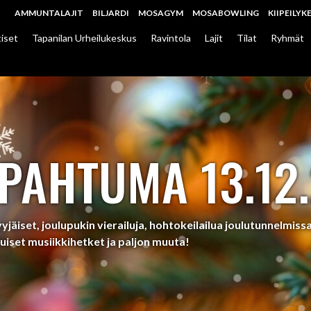
AMMUNTALAJIT
BILJARDI
MOSAGYM
MOSABOWLING
KIIPEILYK
iset
Tapanilan Urheilukeskus
Ravintola
Lajit
Tilat
Ryhmät
PAHTUMA 13.12
jäiset, joulupukin vierailuja, hohtokeilailua joulutunnelmis
uiset musiikkihetket ja paljon muuta!