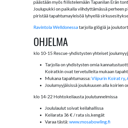
päästään myös fiilistelemään Tapanilan Erän tonttu
Joulupukki on paikalla viihdyttämässä perheen 
piristää tapahtumayleisöä lyhyellä sirkusesityksel
Ravintola Welldonessa
tarjolla glögiä ja jouluto
OHJELMA
klo 10-15 Rescue-yhdistysten yhteiset joulumyyj
Tarjolla on yhdistysten omia kannatustuotteit
Koiratkin ovat tervetulleita mukaan tapah
Mukana tapahtumassa:
Viipurin Koirat ry
,
Joulumyyjäisissä joulukuusen alla koirien 
klo 14-22 Hohtokeilausta joulutunnelmissa
Joululaulut soivat keilahallissa
Keilarata 36 € / rata sis.kengät
Varaa tästä:
www.mosabowling.fi