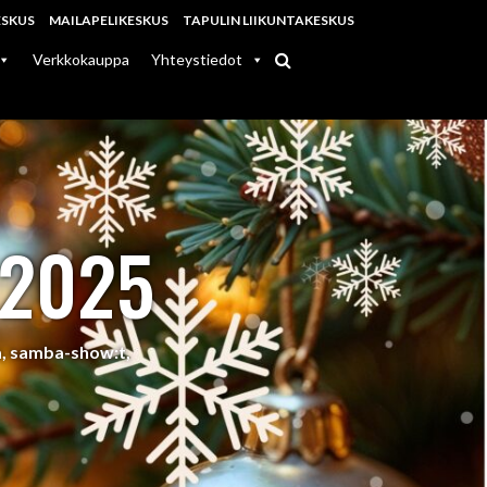
ESKUS
MAILAPELIKESKUS
TAPULIN LIIKUNTAKESKUS
Verkkokauppa
Yhteystiedot
.2025
sa, samba-show:t,