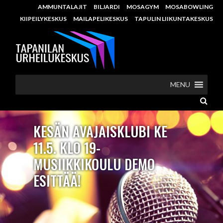
AMMUNTALAJIT
BILJARDI
MOSAGYM
MOSABOWLING
KIIPEILYKESKUS
MAILAPELIKESKUS
TAPULIN LIIKUNTAKESKUS
MENU
KESÄN AVAJAISKLUBI KE
11.5. KLO 19-
MUSIIKKIKOULU DEMO
ESITTÄÄ!