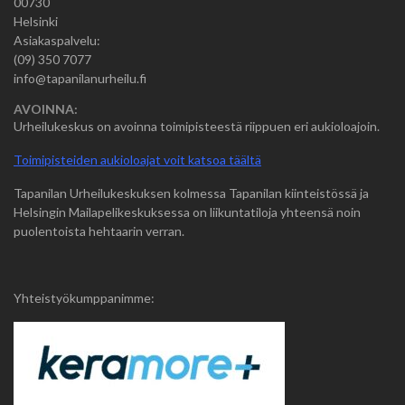
00730
Helsinki
Asiakaspalvelu:
(09) 350 7077
info@tapanilanurheilu.fi
AVOINNA:
Urheilukeskus on avoinna toimipisteestä riippuen eri aukioloajoin.
Toimipisteiden aukioloajat voit katsoa täältä
Tapanilan Urheilukeskuksen kolmessa Tapanilan kiinteistössä ja
Helsingin Mailapelikeskuksessa on liikuntatiloja yhteensä noin
puolentoista hehtaarin verran.
Yhteistyökumppanimme: