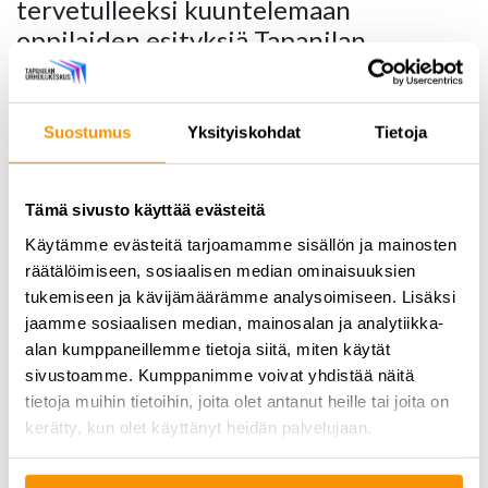
tervetulleeksi kuuntelemaan
oppilaiden esityksiä Tapanilan
Urheilukeskuksen päärakennukseen
(ovi B1) ke 11.5. klo 19! Kevyen klubin
laulupainotteista ohjelmaa maustavat
Suostumus
Yksityiskohdat
Tietoja
viulu- ja pianoesitykset.
Kun Tapanilan Urheilukeskus ehdotti klubiyhteistyötä,
Tämä sivusto käyttää evästeitä
Musiikkikoulu Demo innostui tilaisuudesta tapansa mukaan.
Käytämme evästeitä tarjoamamme sisällön ja mainosten
Halusimme yhdessä tarjota oppilaille perinteistä konserttia
räätälöimiseen, sosiaalisen median ominaisuuksien
vapaamuotoisemman esiintymistilanteen sekä lähialueen
tukemiseen ja kävijämäärämme analysoimiseen. Lisäksi
asukkaille tilaisuuden tulla nauttimaan livemusiikista
jaamme sosiaalisen median, mainosalan ja analytiikka-
rennossa ympäristössä. Demolla on jo valmiiksi
alan kumppaneillemme tietoja siitä, miten käytät
opetustoimintaa Tapanilan Urheilukeskuksella, niin klubi
sivustoamme. Kumppanimme voivat yhdistää näitä
tuntui luontevalta jatkumolta hyvälle yhteistyölle. Syksylle
tietoja muihin tietoihin, joita olet antanut heille tai joita on
suunnitellaan jatkoa klubi-iltojen parissa!
kerätty, kun olet käyttänyt heidän palvelujaan.
Tilaisuus on maksuton ja ikärajaton, ja klubitilaan voi
hakea syötävää ja virvokkeita ravintola Juliasta.