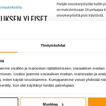
Neljän snookerpöydän hallin pi
a muutoksista.
on maksimissaan 16 pelaajaa ker
UKSEN YLEISET
snookerpöytiä pois käytöstä.
Keilahalli
N 6.9. ALKAEN
Keilahallin pinta-ala on riittävä
koja hygieniaohjeistuksia ja -
maksimissaan 40 heittäjää, jo
ehotamme asiakkaitamme
rajaa henkilömäärää neljää pi
Yksityiskohdat
vomaskeja on saatavilla
Kuntosali
kilökuntamme käyttää
itä
ndesinfiointiainetta ja
Kuntosaliin tulevaa henkilömäär
a liikuntatilojen yhteydessä.
ja tällä hetkellä tosiallinen t
mme sisällön ja mainosten räätälöimiseen, sosiaalisen median
stumisen ehto on
hiljaisemmilla ajoilla maksimis
iseen. Lisäksi jaamme sosiaalisen median, mainosalan ja analy
asiakkaille neliömäärään pohja
, miten käytät sivustoamme. Kumppanimme voivat yhdistää näitä t
mahdollisuudet turvallisten vä
n kerätty, kun olet käyttänyt heidän palvelujaan.
tilat ja
toistaiseksi rajoita henkilömäär
Muut tilat
 koskenut ohjeistus minimoida
Muokkaa