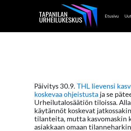
Etusivu
Uut
Päivitys 30.9.
THL lievensi kas
koskevaa ohjeistusta
ja se päte
Urheilutalosäätiön tiloissa. All
käytännöt koskevat jatkossakin
tilanteita, mutta kasvomaskin 
asiakkaan omaan tilanneharkin