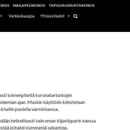
ESKUS
MAILAPELIKESKUS
TAPULIN LIIKUNTAKESKUS
Verkkokauppa
Yhteystiedot
asti toimenpiteitä koronatartuntojen
idemian ajan. Maskin käyttöön kehotetaan
ä hallin puolella varmistaessa.
dään hetkellisesti vain oman kiipeilyparin kanssa
kestää joitakin kymmeniä sekunteja.