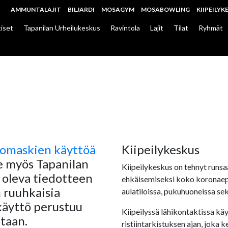
AMMUNTALAJIT
BILJARDI
MOSAGYM
MOSABOWLING
KIIPEILYK
iset
Tapanilan Urheilukeskus
Ravintola
Lajit
Tilat
Ryhmät
vomaskien käyttöä
Kiipeilykeskus
e myös Tapanilan
Kiipeilykeskus on tehnyt runsa
a oleva tiedotteen
ehkäisemiseksi koko koronaep
 ruuhkaisia
aulatiloissa, pukuhuoneissa sek
käyttö perustuu
Kiipeilyssä lähikontaktissa käy
taan.
ristiintarkistuksen ajan, joka 