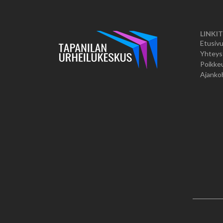
LINKIT
Etusiv
Yhteys
Poikkeu
Ajanko