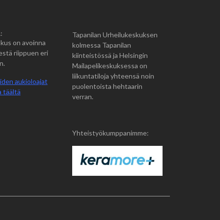
:
Tapanilan Urheilukeskuksen
kus on avoinna
kolmessa Tapanilan
estä riippuen eri
kiinteistössä ja Helsingin
n.
Mailapelikeskuksessa on
liikuntatiloja yhteensä noin
iden aukioloajat
puolentoista hehtaarin
 täältä
verran.
Yhteistyökumppanimme: