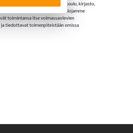
m. urheiluseuroja, Hiidenkiven koulu, kirjasto,
nuorisotalo sekä lounasravintola. Tilojamme
vät toimintansa itse voimassaolevien
 ja tiedottavat toimenpiteistään omissa