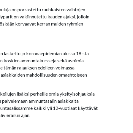
uluja on porrastettu ruuhkaisten vaihtojen
yparit on vakiinnutettu kauden ajaksi, jolloin
yöskään korvaavat kerran muiden ryhmien
 laskettu jo koronaepidemian alussa 18:sta
jaan koskien ammuntakursseja sekä avoimia
e tämän rajauksen edelleen voimassa
 asiakkaiden mahdollisuuden omaehtoiseen
ilujen lisäksi perheille omia yksityisohjauksia
e palvelemaan ammuntasalin asiakkaita
untasalissamme kaikki yli 12-vuotiaat käyttävät
vierailun ajan.