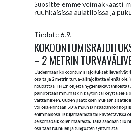
Suosittelemme voimakkaasti m
ruuhkaisissa aulatiloissa ja pu
—
Tiedote 6.9.
KOKOONTUMISRAJOITUKS
– 2 METRIN TURVAVÄLIVE
Uudenmaan kokoontumisrajoitukset lievenivät 4.9
osalta ja 2 metrin turvavälirajoitetta ei enää ole. 
noudattaa THL:n ohjetta hygieniakäytännöistä (
painotetaan mm. maskin käytön tärkeyttä sekä o
välttämiseen. Uuden päätöksen mukaan sisätiloiss
voi olla enintään 50 % muun lainsäädännön nojall
enimmäisosallistujamäärästä tai käytettävissä ol
seisomapaikkojen määrästä. Tällä saadaan tiloihin
osaltaan ruuhkien ja tungosten syntymistä.