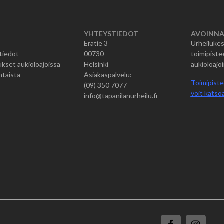
YHTEYSTIEDOT
AVOINNA
u
Erätie 3
Urheilukes
tiedot
00730
toimipiste
kset aukioloajoissa
Helsinki
aukioloajoi
htaista
Asiakaspalvelu:
Toimipiste
(09) 350 7077
voit katsoa
info@tapanilanurheilu.fi