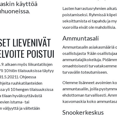
askin käyttöä
Lasten harrastusryhmien aikata
kuhuoneissa.
poistamiseksi. Ryhmissä kiipeil
sekoittumista ei tapahdu ja m
vuoroilla eivät ole mahdollisia.
Ammuntasali
ET LIEVENIVÄT
Ammuntasalin asiakasmääriä on
LVOITE POISTUI
osallistujasta 9:ään osallistu
ammuntalajikokeiluja. Pidämm
. alkaen myös liikuntatilojen
omaehtoisesti turvataksemme
Yli 10 hlön tilaisuuksissa täytyy
turvavälin toteutumiseen.
31.5.2021). Ohjeessa
Olemme lisänneet avoimien koke
hjeita ruuhkatilanteiden
ammuntasaliin, joilla pystymm
a yli 10 hengen tilaisuuksissa
ehdottoman turvallisesti. Amm
a tilaan hyväksyttävästä
kasvomaskia koko ammuntasali
evien istuma- tai
 väljyyttä ja vältetään
Snookerkeskus