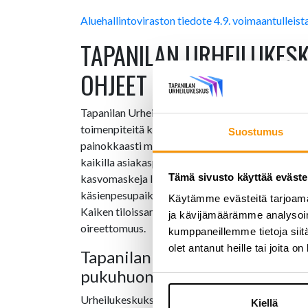
Aluehallintoviraston tiedote 4.9. voimaantulleist
TAPANILAN URHEILUKESK
OHJEET TILOJEN KÄYTTÖÖ
Tapanilan Urheilukeskuksessa on noudatettu tiuk
toimenpiteitä koronaepidemian alusta asti. K
Suostumus
painokkaasti maskinkäyttöön tiloissamme ja kas
kaikilla asiakaspalvelupisteillämme. Myös hen
Tämä sivusto käyttää eväste
kasvomaskeja liikkuessaan asiakastiloissa. Käsie
käsienpesupaikkoja on kaikilla sisäänkäynneillä j
Käytämme evästeitä tarjoama
Kaiken tiloissamme tapahtuman toiminnan osalli
ja kävijämäärämme analysoim
oireettomuus.
kumppaneillemme tietoja siitä
olet antanut heille tai joita o
Tapanilan Urheilukeskuksen aula
pukuhuoneet
Urheilukeskuksen tiloja on koko epidemian ajan
Kiellä