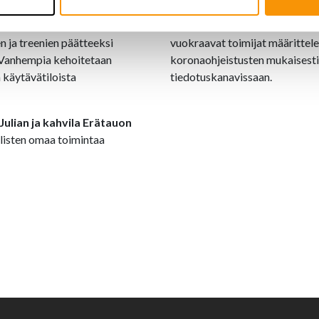
ehotamme asiakkaita saapumaan
Tiloissamme on vuokralaisena m
urvavälit huomioiden,
hierojia ja fysioterapeutteja, 
n ja treenien päätteeksi
vuokraavat toimijat määrittele
 Vanhempia kehoitetaan
koronaohjeistusten mukaisesti
 käytävätiloista
tiedotuskanavissaan.
Julian ja kahvila Erätauon
llisten omaa toimintaa