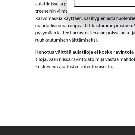
aulatiloissa ja pukuhuoneissa vietetty aika. K
treeneihin viime tipassa, ehdottoman terveenä, t
kasvomaskia käyttäen, käsihygieniasta huolehtie
mahdollisimman nopeasti tiloistamme poistuen.
pysymään lasten harrastusten ajan poissa aula- ja
ruuhkautumisen välttämiseksi.
Kehotus välttää aulatiloja ei koske ravintola 
tiloja
, vaan niissä ravintolatoimija vastaa mahdo
koskevien rajoitusten toteutumisesta.