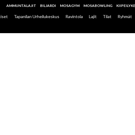
AMMUNTALAJIT
BILJARDI
MOSAGYM
MOSABOWLING
KIIPEILYK
iset
Tapanilan Urheilukeskus
Ravintola
Lajit
Tilat
Ryhmät
OL-BILJARDIN K
ENNUKSEEN
yllä uusi vapaa-ajan keskus, jossa yhdistyvät keilailu, biljar