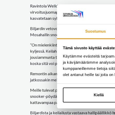
Ravintola Welldonen tulo päärakennukseen on ollut
virvoitusjuomapalveluilla. Nämä palvelut tuleva
kasvatetaan syksystä alkaen.
Biljardin vetovoima on näkyvää ja laji onkin isoss
Suostumus
Mosahallin snookerpöydät ja yksi pool-pöytä pys
”On mielenkiintoista millainen tunnelma päärake
Tämä sivusto käyttää eväste
kyljessä. Keilahalli onkin vapaa-ajan lajiemme ki
Käytämme evästeitä tarjoama
jousiammunta tulee sijaitsemaan vain lasiseinän
ja kävijämäärämme analysoim
koska sitä voi pelata aloittelijakin, toisin kuin s
kumppaneillemme tietoja siitä
Remontin aikana pukuhuoneiden määrää tullaan vä
olet antanut heille tai joita o
jatkossakin meillä on pukuhuoneet sekä miehille et
Meille tulevat poolpöydät ovat viralliset 9 jala
Kiellä
snooker-pöydän ja yhden poolpöydän, sekä Mailap
kattavampaa palvelua, ohjauksia ja kursseja, myös 
Biljardista ja keilailusta vastaava hallipäällikkö
I