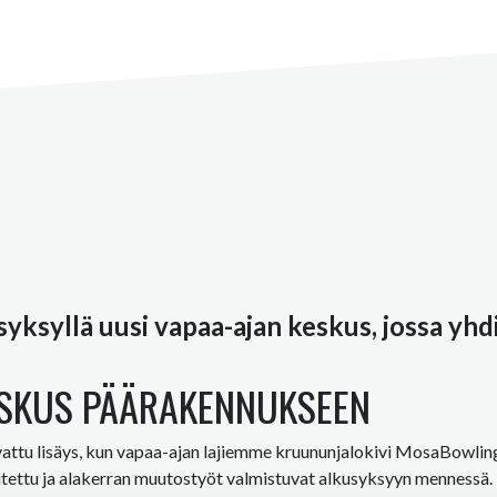
ksyllä uusi vapaa-ajan keskus, jossa yhdist
KESKUS PÄÄRAKENNUKSEEN
attu lisäys, kun vapaa-ajan lajiemme kruununjalokivi MosaBowling-
itettu ja alakerran muutostyöt valmistuvat alkusyksyyn mennessä.