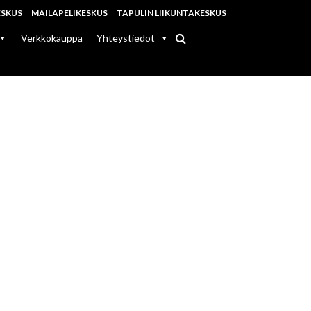
ESKUS
MAILAPELIKESKUS
TAPULIN LIIKUNTAKESKUS
Verkkokauppa
Yhteystiedot
ESKUS
di ja ammuntalajit!