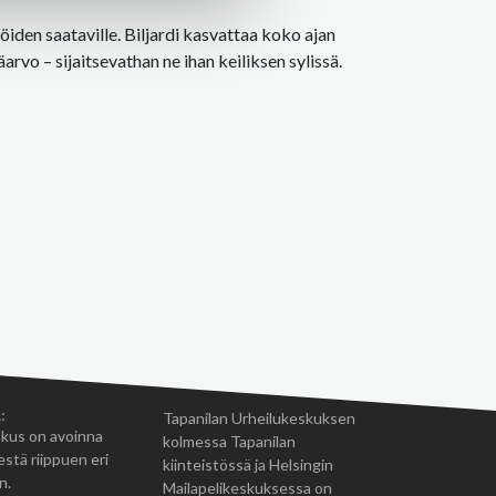
den saataville. Biljardi kasvattaa koko ajan
arvo – sijaitsevathan ne ihan keiliksen sylissä.
:
Tapanilan Urheilukeskuksen
kus on avoinna
kolmessa Tapanilan
estä riippuen eri
kiinteistössä ja Helsingin
n.
Mailapelikeskuksessa on