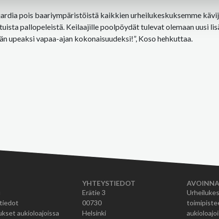
rdia pois baariympäristöistä kaikkien urheilukeskuksemme kävijöi
uista pallopeleistä. Keilaajille poolpöydät tulevat olemaan uusi lisä
än upeaksi vapaa-ajan kokonaisuudeksi!”, Koso hehkuttaa.
YHTEYSTIEDOT
AVOINNA
u
Erätie 3
Urheilukes
tiedot
00730
toimipiste
kset aukioloajoissa
Helsinki
aukioloajoi