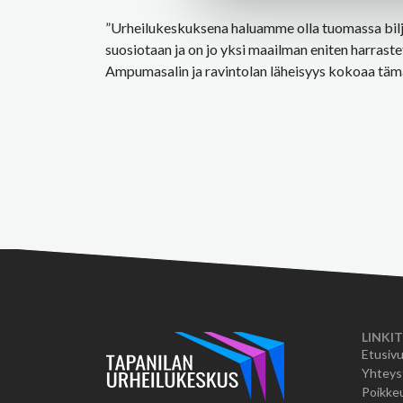
”Urheilukeskuksena haluamme olla tuomassa bilja
suosiotaan ja on jo yksi maailman eniten harrastet
Ampumasalin ja ravintolan läheisyys kokoaa täm
LINKIT
Etusiv
Yhteys
Poikkeu