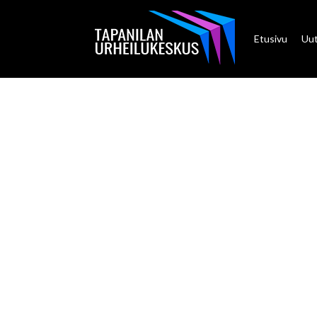
Etusivu
Uut
UUSI PO
PÄÄRAK
Keilahallin yhteyteen avataan syks