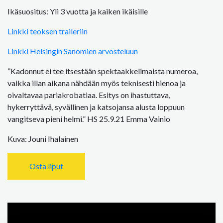
Ikäsuositus: Yli 3 vuotta ja kaiken ikäisille
Linkki teoksen traileriin
Linkki Helsingin Sanomien arvosteluun
”Kadonnut ei tee itsestään spektaakkelimaista numeroa,
vaikka illan aikana nähdään myös teknisesti hienoa ja
oivaltavaa pariakrobatiaa. Esitys on ihastuttava,
hykerryttävä, syvällinen ja katsojansa alusta loppuun
vangitseva pieni helmi.” HS 25.9.21 Emma Vainio
Kuva: Jouni Ihalainen
Osta liput