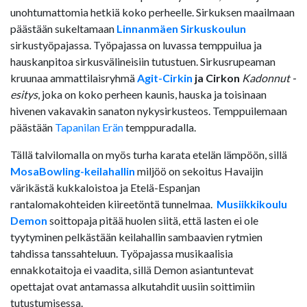
unohtumattomia hetkiä koko perheelle. Sirkuksen maailmaan
päästään sukeltamaan
Linnanmäen Sirkuskoulun
sirkustyöpajassa. Työpajassa on luvassa temppuilua ja
hauskanpitoa sirkusvälineisiin tutustuen. Sirkusrupeaman
kruunaa ammattilaisryhmä
Agit-Cirkin
ja Cirkon
Kadonnut -
esitys
, joka on koko perheen kaunis, hauska ja toisinaan
hivenen vakavakin sanaton nykysirkusteos. Temppuilemaan
päästään
Tapanilan Erän
temppuradalla.
Tällä talvilomalla on myös turha karata etelän lämpöön, sillä
MosaBowling-keilahallin
miljöö on sekoitus Havaijin
värikästä kukkaloistoa ja Etelä-Espanjan
rantalomakohteiden kiireetöntä tunnelmaa.
Musiikkikoulu
Demon
soittopaja pitää huolen siitä, että lasten ei ole
tyytyminen pelkästään keilahallin sambaavien rytmien
tahdissa tanssahteluun. Työpajassa musikaalisia
ennakkotaitoja ei vaadita, sillä Demon asiantuntevat
opettajat ovat antamassa alkutahdit uusiin soittimiin
tutustumisessa.