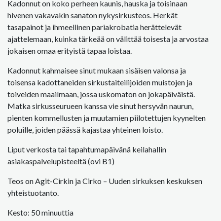
Kadonnut on koko perheen kaunis, hauska ja toisinaan
hivenen vakavakin sanaton nykysirkusteos. Herkät
tasapainot ja ihmeellinen pariakrobatia herättelevät
ajattelemaan, kuinka tärkeää on välittää toisesta ja arvostaa
jokaisen omaa erityistä tapaa loistaa.
Kadonnut kahmaisee sinut mukaan sisäisen valonsa ja
toisensa kadottaneiden sirkustaiteilijoiden muistojen ja
toiveiden maailmaan, jossa uskomaton on jokapäiväistä.
Matka sirkusseurueen kanssa vie sinut hersyvän naurun,
pienten kommellusten ja muutamien piilotettujen kyynelten
poluille, joiden päässä kajastaa yhteinen loisto.
Liput verkosta tai tapahtumapäivänä keilahallin
asiakaspalvelupisteeltä (ovi B1)
Teos on Agit-Cirkin ja Cirko – Uuden sirkuksen keskuksen
yhteistuotanto.
Kesto: 50 minuuttia