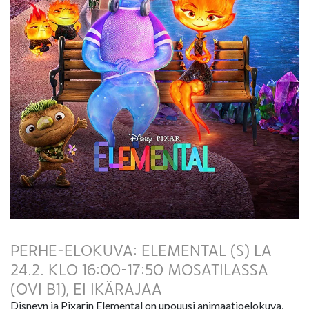
PERHE-ELOKUVA: ELEMENTAL (S) LA
24.2. KLO 16:00-17:50 MOSATILASSA
(OVI B1), EI IKÄRAJAA
Disneyn ja Pixarin Elemental on upouusi animaatioelokuva,