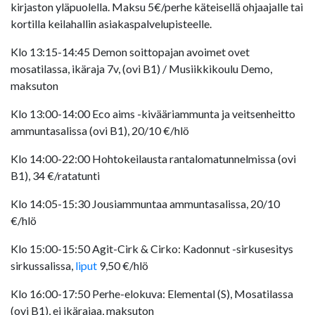
kirjaston yläpuolella. Maksu 5€/perhe käteisellä ohjaajalle tai
kortilla keilahallin asiakaspalvelupisteelle.
Klo 13:15-14:45 Demon soittopajan avoimet ovet
mosatilassa, ikäraja 7v, (ovi B1) / Musiikkikoulu Demo,
maksuton
Klo 13:00-14:00 Eco aims -kivääriammunta ja veitsenheitto
ammuntasalissa (ovi B1), 20/10 €/hlö
Klo 14:00-22:00 Hohtokeilausta rantalomatunnelmissa (ovi
B1), 34 €/ratatunti
Klo 14:05-15:30 Jousiammuntaa ammuntasalissa, 20/10
€/hlö
Klo 15:00-15:50 Agit-Cirk & Cirko: Kadonnut -sirkusesitys
sirkussalissa,
liput
9,50 €/hlö
Klo 16:00-17:50 Perhe-elokuva: Elemental (S), Mosatilassa
(ovi B1), ei ikärajaa, maksuton