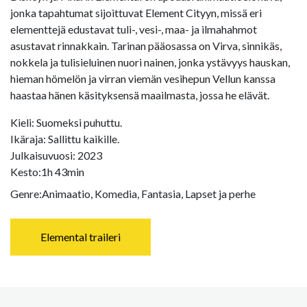
jonka tapahtumat sijoittuvat Element Cityyn, missä eri
elementtejä edustavat tuli-, vesi-, maa- ja ilmahahmot
asustavat rinnakkain. Tarinan pääosassa on Virva, sinnikäs,
nokkela ja tulisieluinen nuori nainen, jonka ystävyys hauskan,
hieman hömelön ja virran viemän vesihepun Vellun kanssa
haastaa hänen käsityksensä maailmasta, jossa he elävät.
Kieli: Suomeksi puhuttu.
Ikäraja: Sallittu kaikille.
Julkaisuvuosi: 2023
Kesto:
1h 43min
Genre:
Animaatio, Komedia, Fantasia, Lapset ja perhe
Elemental traileri