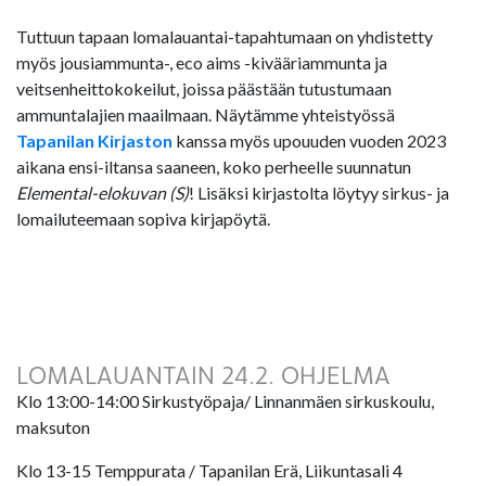
Tuttuun tapaan lomalauantai-tapahtumaan on yhdistetty
myös jousiammunta-, eco aims -kivääriammunta ja
veitsenheittokokeilut, joissa päästään tutustumaan
ammuntalajien maailmaan. Näytämme yhteistyössä
Tapanilan Kirjaston
kanssa myös upouuden vuoden 2023
aikana ensi-iltansa saaneen, koko perheelle suunnatun
Elemental-elokuvan (S)
! Lisäksi kirjastolta löytyy sirkus- ja
lomailuteemaan sopiva kirjapöytä.
LOMALAUANTAIN 24.2. OHJELMA
Klo 13:00-14:00 Sirkustyöpaja/ Linnanmäen sirkuskoulu,
maksuton
Klo 13-15 Temppurata / Tapanilan Erä, Liikuntasali 4