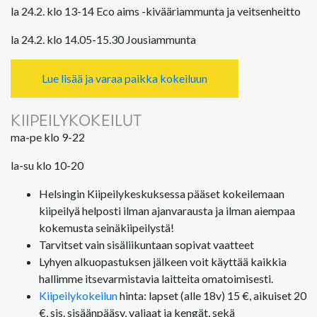
la 24.2. klo 13-14 Eco aims -kivääriammunta ja veitsenheitto
la 24.2. klo 14.05-15.30 Jousiammunta
Lue lisää ja varaa paikka kokeiluun
KIIPEILYKOKEILUT
ma-pe klo 9-22
la-su klo 10-20
Helsingin Kiipeilykeskuksessa pääset kokeilemaan
kiipeilyä helposti ilman ajanvarausta ja ilman aiempaa
kokemusta seinäkiipeilystä!
Tarvitset vain sisäliikuntaan sopivat vaatteet
Lyhyen alkuopastuksen jälkeen voit käyttää kaikkia
hallimme itsevarmistavia laitteita omatoimisesti.
Kiipeilykokeilun
hinta: lapset (alle 18v) 15 €, aikuiset 20
€, sis. sisäänpääsy, valjaat ja kengät, sekä