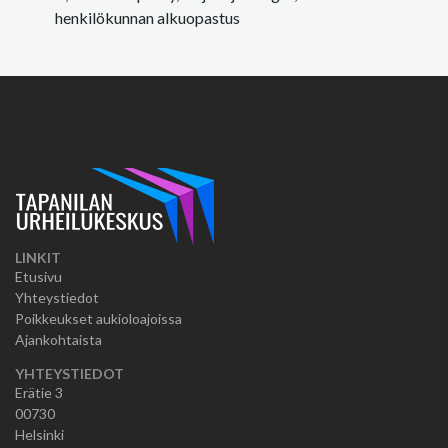
henkilökunnan alkuopastus
LINKIT
Etusivu
Yhteystiedot
Poikkeukset aukioloajoissa
Ajankohtaista
YHTEYSTIEDOT
Erätie 3
00730
Helsinki