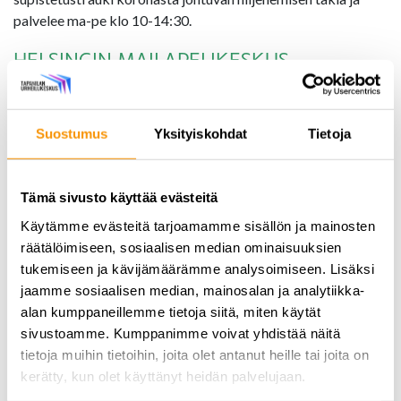
palvelee ma-pe klo 10-14:30.
HELSINGIN MAILAPELIKESKUS
Talvilomaviikolla ma-pe klo 7-16 välillä
Mailapelikeskuksessa sulkapallo ja squash 10 €/h ja pingis 5
€/h. Tarjouksen saa, kun yksi vuorolla pelaavista on alle 16-v.
Suostumus
Yksityiskohdat
Tietoja
Varaa vuoro:
www.mailapelikeskus.fi
Tämä sivusto käyttää evästeitä
Käytämme evästeitä tarjoamamme sisällön ja mainosten
AMMUNTASALI
räätälöimiseen, sosiaalisen median ominaisuuksien
Ammuntasalissa testaillaan jousiammuntaa, eco aims -
tukemiseen ja kävijämäärämme analysoimiseen. Lisäksi
kivääriammuntaa, veitsenheittoa ja taljajousiammuntaa
jaamme sosiaalisen median, mainosalan ja analytiikka-
ohjatuissa kokeiluissa. Voit joko varata paikan
alan kumppaneillemme tietoja siitä, miten käytät
ryhmäkokeilusta tai varata omalle perheellesi
sivustoamme. Kumppanimme voivat yhdistää näitä
yksityisohjauksen.
tietoja muihin tietoihin, joita olet antanut heille tai joita on
kerätty, kun olet käyttänyt heidän palvelujaan.
Avoimet lajikokeilut: