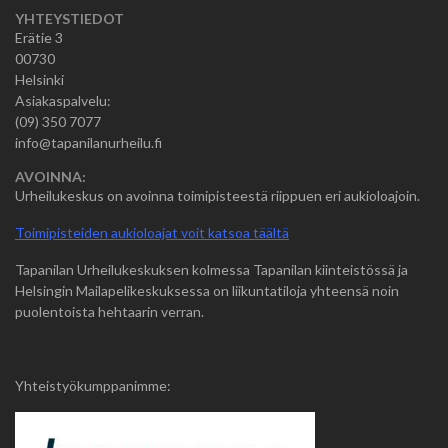
YHTEYSTIEDOT
Erätie 3
00730
Helsinki
Asiakaspalvelu:
(09) 350 7077
info@tapanilanurheilu.fi
AVOINNA:
Urheilukeskus on avoinna toimipisteestä riippuen eri aukioloajoin.
Toimipisteiden aukioloajat voit katsoa täältä
Tapanilan Urheilukeskuksen kolmessa Tapanilan kiinteistössä ja
Helsingin Mailapelikeskuksessa on liikuntatiloja yhteensä noin
puolentoista hehtaarin verran.
Yhteistyökumppanimme: