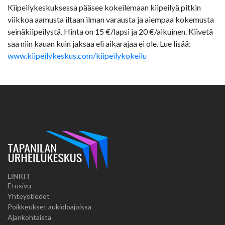
Kiipeilykeskuksessa pääsee kokeilemaan kiipeilyä pitkin
viikkoa aamusta iltaan ilman varausta ja aiempaa kokemusta
seinäkiipeilystä. Hinta on 15 €/lapsi ja 20 €/aikuinen. Kiivetä
saa niin kauan kuin jaksaa eli aikarajaa ei ole. Lue lisää:
www.kiipeilykeskus.com/kiipeilykokeilu
LINKIT
Etusivu
Yhteystiedot
Poikkeukset aukioloajoissa
Ajankohtaista