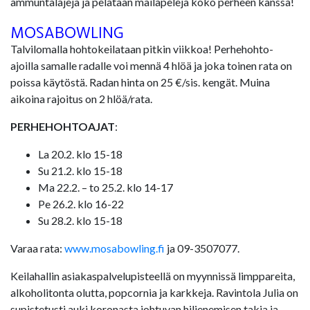
ammuntalajeja ja pelataan mailapelejä koko perheen kanssa!
MOSABOWLING
Talvilomalla hohtokeilataan pitkin viikkoa! Perhehohto-
ajoilla samalle radalle voi mennä 4 hlöä ja joka toinen rata on
poissa käytöstä. Radan hinta on 25 €/sis. kengät. Muina
aikoina rajoitus on 2 hlöä/rata.
PERHEHOHTOAJAT
:
La 20.2. klo 15-18
Su 21.2. klo 15-18
Ma 22.2. – to 25.2. klo 14-17
Pe 26.2. klo 16-22
Su 28.2. klo 15-18
Varaa rata:
www.mosabowling.fi
ja 09-3507077.
Keilahallin asiakaspalvelupisteellä on myynnissä limppareita,
alkoholitonta olutta, popcornia ja karkkeja. Ravintola Julia on
supistetusti auki koronasta johtuvan hiljenemisen takia ja