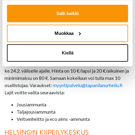
ma 17-18 Eco aims + veitsenheitto
ma 18-19:25 Jousiammunta
Salli kaikki
ke 17:30-19 Taljajousiammunta
Lajikokeilun hinta: 10 €/lapsi ja 20 €/aikuinen
Muokkaa
Varaa paikka: 09-3507077
Yksityiskokeilu:
Kiellä
Voit varata yksityiskokeilun 1,5 h omalle porukallesi ma 22. –
ke 24.2. väliselle ajalle. Hinta on 10 €/lapsi ja 20 €/aikuinen ja
minimimaksu on 80 €. Samaan kokeiluun voi tulla max 10
osallistujaa. Varaukset:
myyntipalvelu@tapanilanurheilu.fi
Lajit voitte valita seuraavista:
Jousiammunta
Taljajousiammunta
Veitsenheitto ja eco aims -ammunta
HELSINGIN KIIPEILYKESKUS