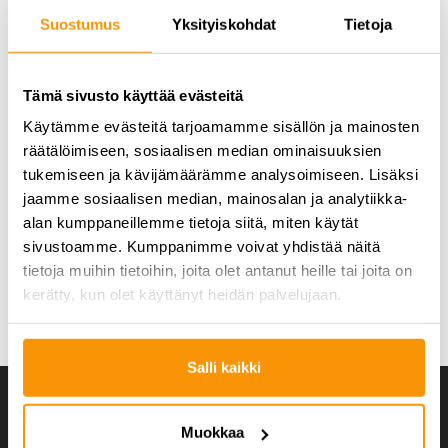
Helsingin kaupungin suosituksen mukaisesti toiminnan
Suostumus
Yksityiskohdat
Tietoja
keskeytyksistä.
Kuntosalin
,
kiipeilykeskuksen
ja
keilahallin
käytännöissä on paljon rajoituksia, joista lisätiedot löytyvät
yksiköiden omilta nettisivuilta.
Tämä sivusto käyttää evästeitä
Haluamme mahdollistaa urheiluseuroille
Käytämme evästeitä tarjoamamme sisällön ja mainosten
striimausmahdollisuuden korvaavan harjoittelun
räätälöimiseen, sosiaalisen median ominaisuuksien
järjestämiseksi. Henkilökuntamme avustaa tarvittaessa
tukemiseen ja kävijämäärämme analysoimiseen. Lisäksi
tilojen valmistelussa ja urheilukeskuksen striimauskalusto on
jaamme sosiaalisen median, mainosalan ja analytiikka-
urheiluseurojen saatavilla.
alan kumppaneillemme tietoja siitä, miten käytät
sivustoamme. Kumppanimme voivat yhdistää näitä
Painotamme voimakkaasti, että kaikkien tiloissa
tietoja muihin tietoihin, joita olet antanut heille tai joita on
liikkuvien on käytettävä maskia ja huolehdittava
kerätty, kun olet käyttänyt heidän palvelujaan.
tarkasti hygieniatoimista.
Salli kaikki
Muokkaa