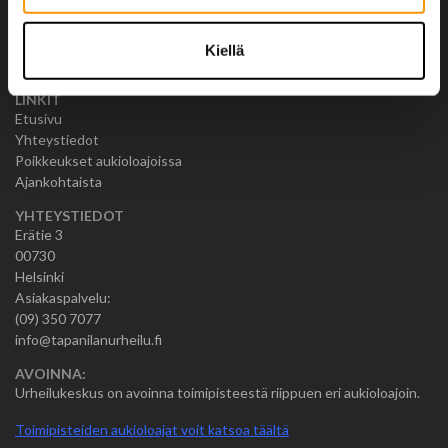
Kiellä
LINKIT
Etusivu
Yhteystiedot
Poikkeukset aukioloajoissa
Ajankohtaista
YHTEYSTIEDOT
Erätie 3
00730
Helsinki
Asiakaspalvelu:
(09) 350 7077
info@tapanilanurheilu.fi
AVOINNA:
Urheilukeskus on avoinna toimipisteestä riippuen eri aukioloajoin.
Toimipisteiden aukioloajat voit katsoa täältä