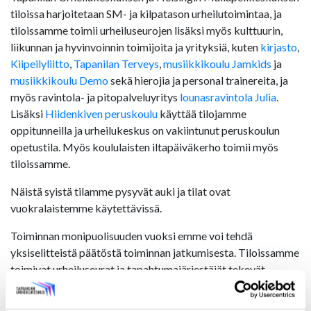
tiloissa harjoitetaan SM- ja kilpatason urheilutoimintaa, ja
tiloissamme toimii urheiluseurojen lisäksi myös kulttuurin,
liikunnan ja hyvinvoinnin toimijoita ja yrityksiä, kuten
kirjasto
,
Kiipeilyliitto
,
Tapanilan Terveys
,
musiikkikoulu Jamkids
ja
musiikkikoulu Demo
sekä hierojia ja personal trainereita, ja
myös ravintola- ja pitopalveluyritys
lounasravintola Julia
.
Lisäksi
Hiidenkiven peruskoulu
käyttää tilojamme
oppitunneilla ja urheilukeskus on vakiintunut peruskoulun
opetustila. Myös koululaisten iltapäiväkerho toimii myös
tiloissamme.
Näistä syistä tilamme pysyvät auki ja tilat ovat
vuokralaistemme käytettävissä.
Toiminnan monipuolisuuden vuoksi emme voi tehdä
yksiselitteistä päätöstä toiminnan jatkumisesta. Tiloissamme
toimivat urheiluseurat ja tapahtumajärjestäjät tekevät
päätökset toiminnan jatkumisesta ja itse ja huolehtivat
tiedotuksesta. Monet toimijoista ovat tehneet jo päätöksiä