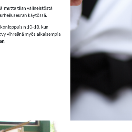
 mutta tilan välineistöstä
urheiluseuran käytössä.
iikonloppuisin 10-18, kun
äkyy vihreänä myös aikaisempia
an.