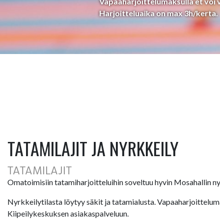
Vapaaharjoittelumaksulla et voi va
Harjoitteluaika on max 3h/kerta.
TATAMILAJIT JA NYRKKEILY
TATAMILAJIT
Omatoimisiin tatamiharjoitteluihin soveltuu hyvin Mosahallin ny
Nyrkkeilytilasta löytyy säkit ja tatamialusta. Vapaaharjoittelum
Kiipeilykeskuksen asiakaspalveluun.