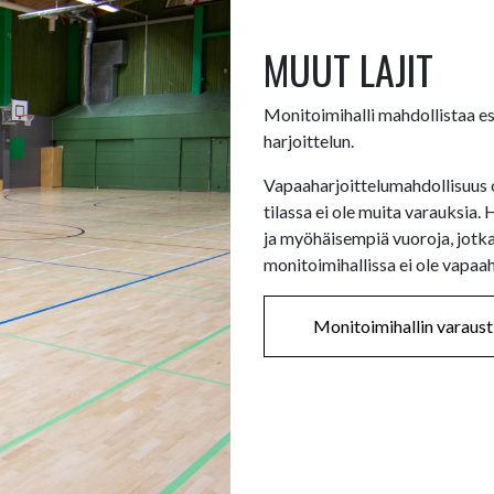
MUUT LAJIT
Monitoimihalli mahdollistaa esi
harjoittelun.
Vapaaharjoittelumahdollisuus o
tilassa ei ole muita varauksia
ja myöhäisempiä vuoroja, jotka
monitoimihallissa ei ole vapaa
Monitoimihallin varaust