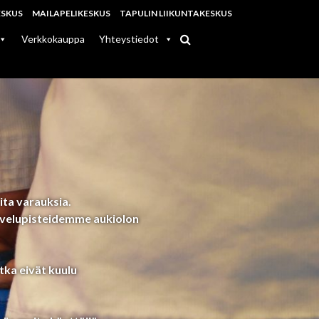
ESKUS
MAILAPELIKESKUS
TAPULIN LIIKUNTAKESKUS
Verkkokauppa
Yhteystiedot
ita varauksia.
alvelupisteidemme aukiolon
ka eivät kuulu