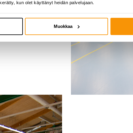
iikonloppuisin 10-18, kun
n kerätty, kun olet käyttänyt heidän palvelujaan.
äkyy vihreänä myös aikaisempia
an.
Muokkaa