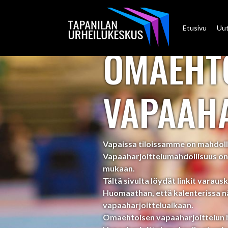
Etusivu
Uut
OMAEHT
VAPAAHA
Vapaissa tiloissamme on mahdolli
Vapaaharjoittelumahdollisuus on 
mukaan.
Tältä sivulta löydät linkit varauska
Huomaathan, että kalenterissa n
vapaaharjoitteluaikaan.
Omaehtoisen vapaaharjoittelun hin