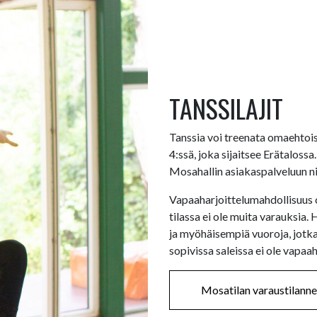
TANSSILAJIT
Tanssia voi treenata omaehtois
4:ssä, joka sijaitsee Erätalos
Mosahallin asiakaspalveluun ni
Vapaaharjoittelumahdollisuus o
tilassa ei ole muita varauksia
ja myöhäisempiä vuoroja, jotka
sopivissa saleissa ei ole vapaa
Mosatilan varaustilanne