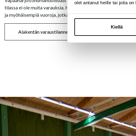
Vapaaharjoittelumahdollisuus on talvikaudella arkisin 9-21 ja v
olet antanut heille tai joita o
tilassa ei ole muita varauksia. Huomaathan, että kalenterissa n
ja myöhäisempiä vuoroja, jotka eivät kuulu vapaaharjoitteluaika
Kiellä
Alakentän varaustilanne