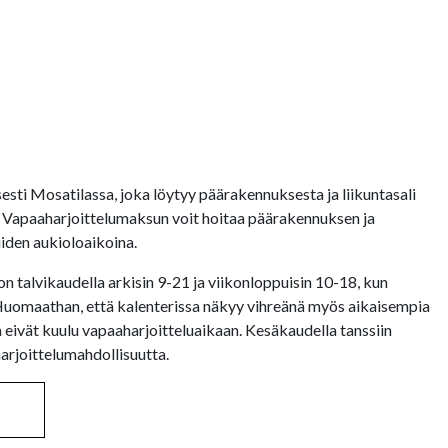
esti Mosatilassa, joka löytyy päärakennuksesta ja liikuntasali
sa. Vapaaharjoittelumaksun voit hoitaa päärakennuksen ja
iden aukioloaikoina.
n talvikaudella arkisin 9-21 ja viikonloppuisin 10-18, kun
. Huomaathan, että kalenterissa näkyy vihreänä myös aikaisempia
 eivät kuulu vapaaharjoitteluaikaan. Kesäkaudella tanssiin
harjoittelumahdollisuutta.