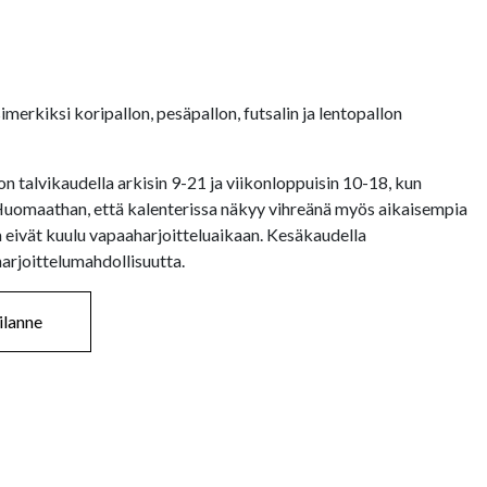
merkiksi koripallon, pesäpallon, futsalin ja lentopallon
n talvikaudella arkisin 9-21 ja viikonloppuisin 10-18, kun
. Huomaathan, että kalenterissa näkyy vihreänä myös aikaisempia
 eivät kuulu vapaaharjoitteluaikaan. Kesäkaudella
harjoittelumahdollisuutta.
ilanne