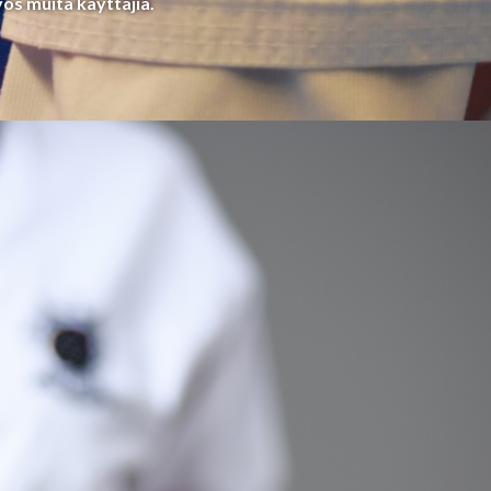
yös muita käyttäjiä.