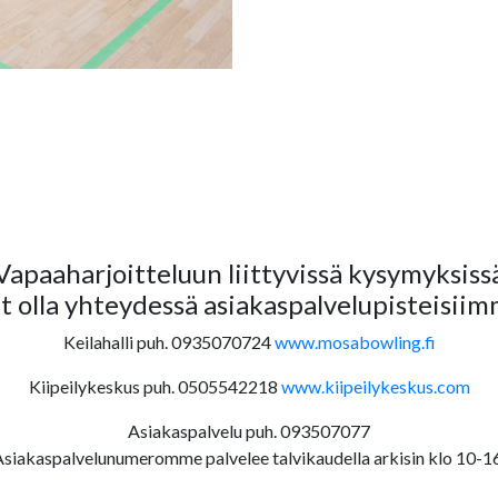
Vapaaharjoitteluun liittyvissä kysymyksiss
it olla yhteydessä asiakaspalvelupisteisiim
Keilahalli puh. 0935070724
www.mosabowling.fi
Kiipeilykeskus puh. 0505542218
www.kiipeilykeskus.com
Asiakaspalvelu puh. 093507077
Asiakaspalvelunumeromme palvelee talvikaudella arkisin klo 10-16