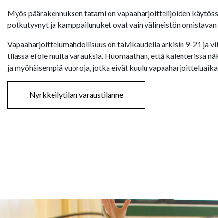
Myös päärakennuksen tatami on vapaaharjoittelijoiden käytössä,
potkutyynyt ja kamppailunuket ovat vain välineistön omistavan 
Vapaaharjoittelumahdollisuus on talvikaudella arkisin 9-21 ja v
tilassa ei ole muita varauksia. Huomaathan, että kalenterissa n
ja myöhäisempiä vuoroja, jotka eivät kuulu vapaaharjoitteluaika
Nyrkkeilytilan varaustilanne