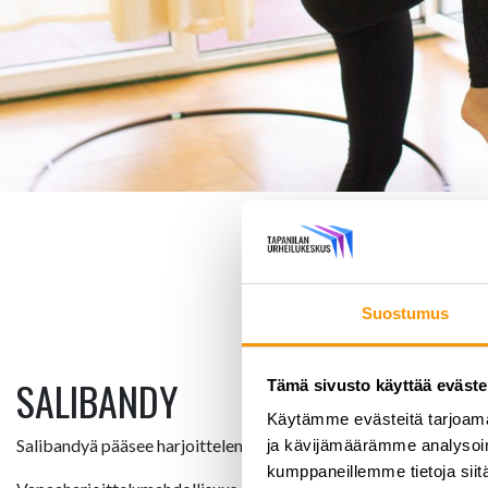
Suostumus
SALIBANDY
Tämä sivusto käyttää eväste
Käytämme evästeitä tarjoama
Salibandyä pääsee harjoittelemaan Mosahallin alakentällä vapai
ja kävijämäärämme analysoim
kumppaneillemme tietoja siitä