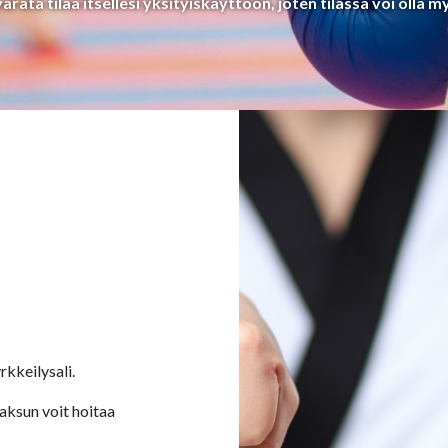
rata tilaa itsellesi yksityiskäyttöön, joten tilassa voi olla m
rkkeilysali.
aksun voit hoitaa