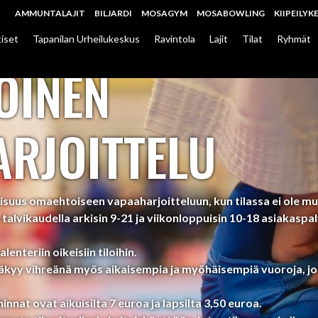
AMMUNTALAJIT
BILJARDI
MOSAGYM
MOSABOWLING
KIIPEILYK
iset
Tapanilan Urheilukeskus
Ravintola
Lajit
Tilat
Ryhmät
OINEN
RJOITTELU
suus omaehtoiseen vapaaharjoitteluun, kun tilassa ei ole mu
talvikaudella arkisin 9-21 ja viikonloppuisin 10-18 asiakasp
lenteriin oikeisiin tiloihin.
äkyy vihreänä myös aikaisempia ja myöhäisempiä vuoroja, jot
nat ovat aikuisilta 7 euroa ja lapsilta 3,50 euroa.