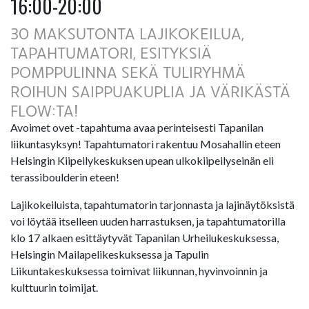
16:00-20:00
30 MAKSUTONTA LAJIKOKEILUA,
TAPAHTUMATORI, ESITYKSIÄ
POMPPULINNA SEKÄ TULIRYHMÄ
ROIHUN SAIPPUAKUPLIA JA VÄRIKÄSTÄ
FLOW:TA!
Avoimet ovet -tapahtuma avaa perinteisesti Tapanilan
liikuntasyksyn! Tapahtumatori rakentuu Mosahallin eteen
Helsingin Kiipeilykeskuksen upean ulkokiipeilyseinän eli
terassiboulderin eteen!
Lajikokeiluista, tapahtumatorin tarjonnasta ja lajinäytöksistä
voi löytää itselleen uuden harrastuksen, ja tapahtumatorilla
klo 17 alkaen esittäytyvät Tapanilan Urheilukeskuksessa,
Helsingin Mailapelikeskuksessa ja Tapulin
Liikuntakeskuksessa toimivat liikunnan, hyvinvoinnin ja
kulttuurin toimijat.