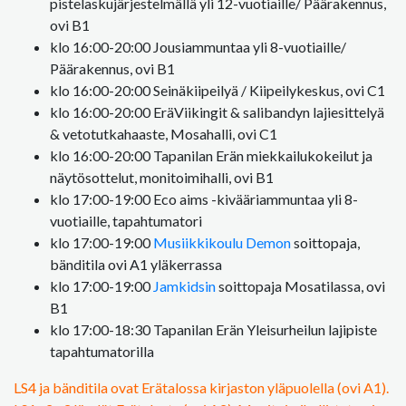
pistelaskujärjestelmällä yli 12-vuotiaille/ Päärakennus,
ovi B1
klo 16:00-20:00 Jousiammuntaa yli 8-vuotiaille/
Päärakennus, ovi B1
klo 16:00-20:00 Seinäkiipeilyä / Kiipeilykeskus, ovi C1
klo 16:00-20:00 EräViikingit & salibandyn lajiesittelyä
& vetotutkahaaste, Mosahalli, ovi C1
klo 16:00-20:00 Tapanilan Erän miekkailukokeilut ja
näytösottelut, monitoimihalli, ovi B1
klo 17:00-19:00 Eco aims -kivääriammuntaa yli 8-
vuotiaille, tapahtumatori
klo 17:00-19:00
Musiikkikoulu Demon
soittopaja,
bänditila ovi A1 yläkerrassa
klo 17:00-19:00
Jamkidsin
soittopaja Mosatilassa, ovi
B1
klo 17:00-18:30 Tapanilan Erän Yleisurheilun lajipiste
tapahtumatorilla
LS4 ja bänditila ovat Erätalossa kirjaston yläpuolella (ovi A1).