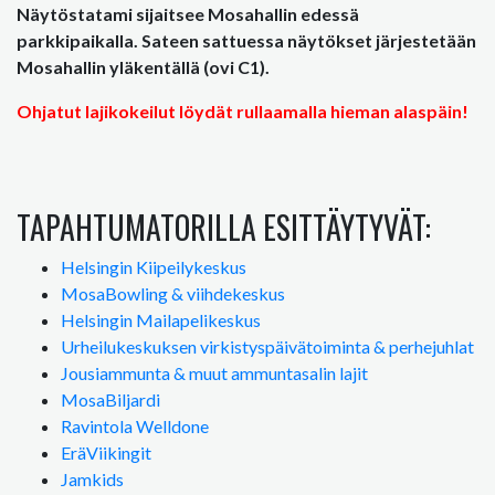
Näytöstatami sijaitsee Mosahallin edessä
parkkipaikalla. Sateen sattuessa näytökset järjestetään
Mosahallin yläkentällä (ovi C1).
Ohjatut lajikokeilut löydät rullaamalla hieman alaspäin!
TAPAHTUMATORILLA ESITTÄYTYVÄT:
Helsingin Kiipeilykeskus
MosaBowling & viihdekeskus
Helsingin Mailapelikeskus
Urheilukeskuksen virkistyspäivätoiminta & perhejuhlat
Jousiammunta & muut ammuntasalin lajit
MosaBiljardi
Ravintola Welldone
EräViikingit
Jamkids