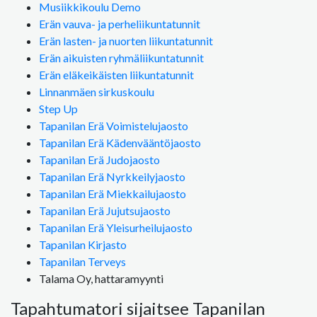
Musiikkikoulu Demo
Erän vauva- ja perheliikuntatunnit
Erän lasten- ja nuorten liikuntatunnit
Erän aikuisten ryhmäliikuntatunnit
Erän eläkeikäisten liikuntatunnit
Linnanmäen sirkuskoulu
Step Up
Tapanilan Erä Voimistelujaosto
Tapanilan Erä Kädenvääntöjaosto
Tapanilan Erä Judojaosto
Tapanilan Erä Nyrkkeilyjaosto
Tapanilan Erä Miekkailujaosto
Tapanilan Erä Jujutsujaosto
Tapanilan Erä Yleisurheilujaosto
Tapanilan Kirjasto
Tapanilan Terveys
Talama Oy, hattaramyynti
Tapahtumatori sijaitsee Tapanilan