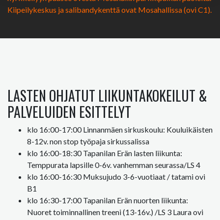
Kiipeilykeskus ja salibandykenttä ovat Mosahallissa (ovi C1).
LASTEN OHJATUT LIIKUNTAKOKEILUT &
PALVELUIDEN ESITTELYT
klo 16:00-17:00 Linnanmäen sirkuskoulu: Kouluikäisten
8-12v. non stop työpaja sirkussalissa
klo 16:00-18:30 Tapanilan Erän lasten liikunta:
Temppurata lapsille 0-6v. vanhemman seurassa/LS 4
klo 16:00-16:30 Muksujudo 3-6-vuotiaat / tatami ovi
B1
klo 16:30-17:00 Tapanilan Erän nuorten liikunta:
Nuoret toiminnallinen treeni (13-16v.) /LS 3 Laura ovi