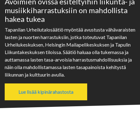
Avoimien ovissa esiteltyihin liikunta- ja
musiikkiharrastuksiin on mahdollista
hakea tukea
Tapanilan Urheilutalosäätiö myöntää avustusta vähävaraisten
lasten ja nuorten harrastuksiin, jotka toteutuvat Tapanilan
Urheilukeskuksen, Helsingin Mailapelikeskuksen ja Tapulin
Liikuntakeskuksen tiloissa. Säätiö haluaa olla tukemassa ja
auttamassa lasten tasa-arvoisia harrastusmahdollisuuksia ja
näin olla mahdollistamassa lasten tasapainoista kehitystä
liikunnan ja kulttuurin avulla.
Lue lisää kipinärahastosta