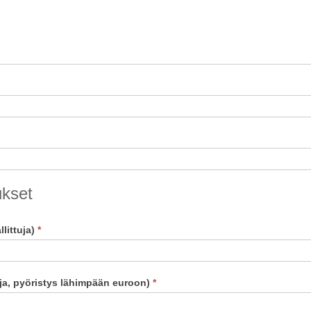
ukset
littuja)
*
ja, pyöristys lähimpään euroon)
*