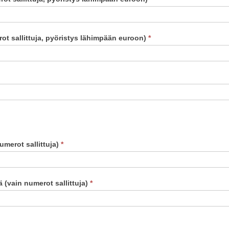
ot sallittuja, pyöristys lähimpään euroon)
*
merot sallittuja)
*
 (vain numerot sallittuja)
*