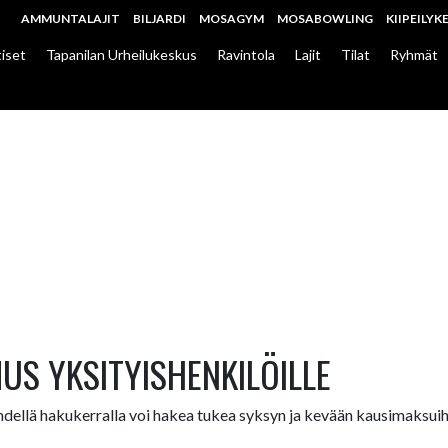
AMMUNTALAJIT
BILJARDI
MOSAGYM
MOSABOWLING
KIIPEILYK
iset
Tapanilan Urheilukeskus
Ravintola
Lajit
Tilat
Ryhmät
S YKSITYISHENKILÖILLE
hdellä hakukerralla voi hakea tukea syksyn ja kevään kausimaksui