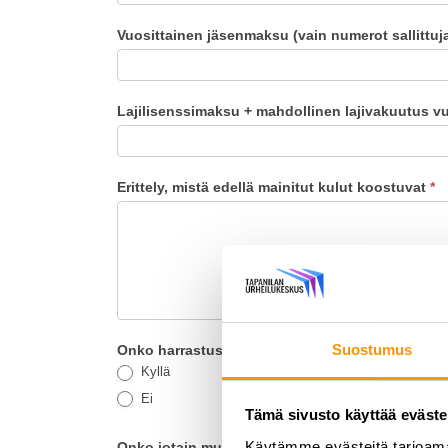
Vuosittainen jäsenmaksu (vain numerot sallittu
Lajilisenssimaksu + mahdollinen lajivakuutus v
Erittely, mistä edellä mainitut kulut koostuvat
*
Suostumus
Onko harrastus ikäluokan edustusjoukkueessa 
Kyllä
Ei
Tämä sivusto käyttää eväste
Käytämme evästeitä tarjoama
Onko jotain muuta tietoa, mitä toivoisit, että