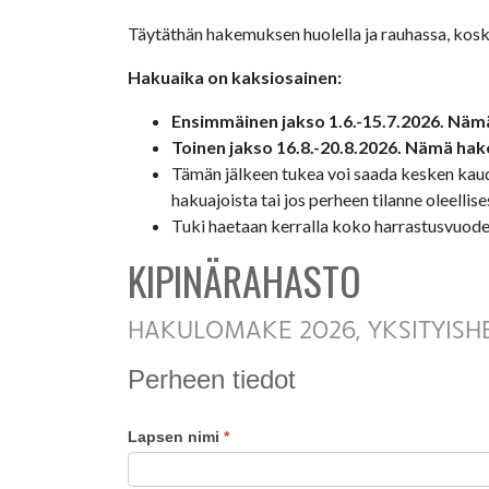
Täytäthän hakemuksen huolella ja rauhassa, koska 
Hakuaika on kaksiosainen:
Ensimmäinen jakso 1.6.-15.7.2026. Nämä
Toinen jakso 16.8.-20.8.2026. Nämä hak
Tämän jälkeen tukea voi saada kesken kaud
hakuajoista tai jos perheen tilanne oleell
Tuki haetaan kerralla koko harrastusvuodel
KIPINÄRAHASTO
Kipinärahasto,
yksityishenkilöt
HAKULOMAKE 2026, YKSITYISH
2026
Perheen tiedot
Lapsen nimi
*