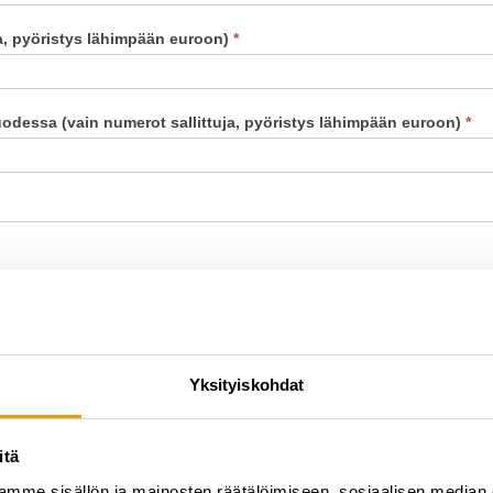
ja, pyöristys lähimpään euroon)
*
uodessa (vain numerot sallittuja, pyöristys lähimpään euroon)
*
Yksityiskohdat
tai maajoukkuepolulla
*
itä
mme sisällön ja mainosten räätälöimiseen, sosiaalisen median
 hakemuksessasi huomioidaan?