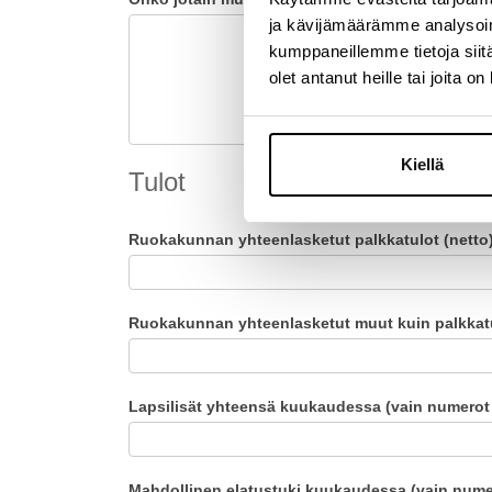
ja kävijämäärämme analysoim
kumppaneillemme tietoja siitä
olet antanut heille tai joita o
Kiellä
Tulot
Ruokakunnan yhteenlasketut palkkatulot (netto)
Ruokakunnan yhteenlasketut muut kuin palkkatul
Lapsilisät yhteensä kuukaudessa (vain numerot 
Mahdollinen elatustuki kuukaudessa (vain numer