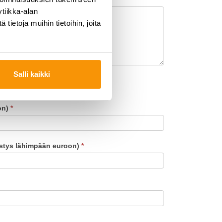
tiikka-alan
ietoja muihin tietoihin, joita
Salli kaikki
on)
*
istys lähimpään euroon)
*