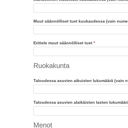
Muut säännölliset tuet kuukaudessa (vain numer
Erittele muut säännölliset tuet
*
Ruokakunta
Taloudessa asuvien aikuisten lukumäärä (vain nu
Taloudessa asuvien alaikäisten lasten lukumäärä
Menot