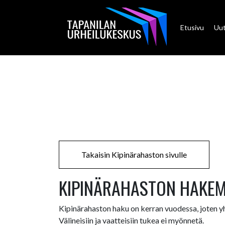
Etusivu
Uut
Takaisin Kipinärahaston sivulle
KIPINÄRAHASTON HAKEMU
Kipinärahaston haku on kerran vuodessa, joten y
Välineisiin ja vaatteisiin tukea ei myönnetä.