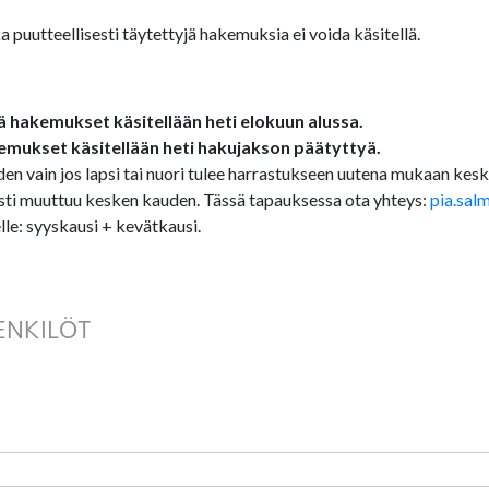
puutteellisesti täytettyjä hakemuksia ei voida käsitellä.
 hakemukset käsitellään heti elokuun alussa.
emukset käsitellään heti hakujakson päätyttyä.
en vain jos lapsi tai nuori tulee harrastukseen uutena mukaan kes
isesti muuttuu kesken kauden. Tässä tapauksessa ota yhteys:
pia.salm
le: syyskausi + kevätkausi.
ENKILÖT