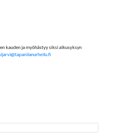
ken kauden ja myöhästyy siksi alkusyksyn
ijarvi@tapanilanurheilu.fi