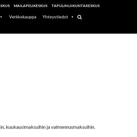
ESKUS
MAILAPELIKESKUS
TAPULIN LIIKUNTAKESKUS
Verkkokauppa
Yhteystiedot
hin, kuukausimaksuihin ja valmennusmaksuihin.