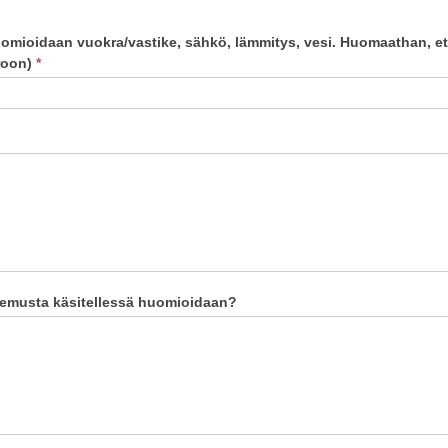
ioidaan vuokra/vastike, sähkö, lämmitys, vesi. Huomaathan, että
uroon)
*
hakemusta käsitellessä huomioidaan?