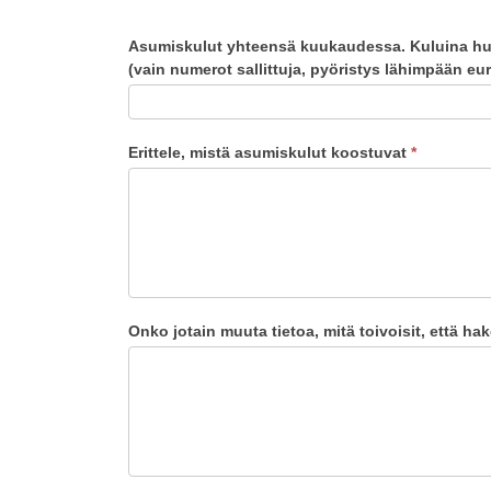
Asumiskulut yhteensä kuukaudessa. Kuluina huom
(vain numerot sallittuja, pyöristys lähimpään e
Erittele, mistä asumiskulut koostuvat
*
Onko jotain muuta tietoa, mitä toivoisit, että 