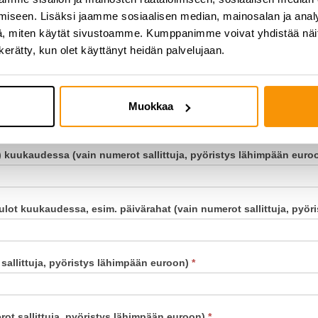
iseen. Lisäksi jaamme sosiaalisen median, mainosalan ja analy
, miten käytät sivustoamme. Kumppanimme voivat yhdistää näitä t
n kerätty, kun olet käyttänyt heidän palvelujaan.
Muokkaa
 kuukaudessa (vain numerot sallittuja, pyöristys lähimpään euro
ot kuukaudessa, esim. päivärahat (vain numerot sallittuja, pyör
sallittuja, pyöristys lähimpään euroon)
*
ot sallittuja, pyöristys lähimpään euroon)
*