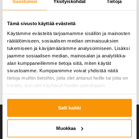
Yksityishenkilöiden hakemusten käsittelyssä olennaiseksi
Suostumus
Yksityiskohdat
Tietoja
asiaksi on nostettu perheen talouden lisäksi juniorin
motivaatio harrastusta kohtaan.
Tämä sivusto käyttää evästeitä
Seurojen hakemusten käsittelyssä olennaiseksi näkökulmaksi
Käytämme evästeitä tarjoamamme sisällön ja mainosten
on nostettu pyrkimys yhdenvertaisuuteen eri lähtökohdista
räätälöimiseen, sosiaalisen median ominaisuuksien
tulevien lasten ja nuorten liikunnan tukemisessa.
tukemiseen ja kävijämäärämme analysoimiseen. Lisäksi
jaamme sosiaalisen median, mainosalan ja analytiikka-
LUE LISÄÄ KIPINÄRAHASTOSTA
alan kumppaneillemme tietoja siitä, miten käytät
sivustoamme. Kumppanimme voivat yhdistää näitä
tietoja muihin tietoihin, joita olet antanut heille tai joita on
< TAKAISIN AJANKOHTAISIIN
kerätty, kun olet käyttänyt heidän palvelujaan.
Salli kaikki
Muokkaa