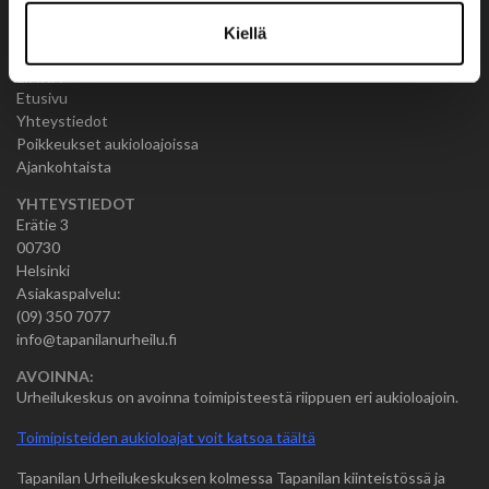
Kiellä
LINKIT
Etusivu
Yhteystiedot
Poikkeukset aukioloajoissa
Ajankohtaista
YHTEYSTIEDOT
Erätie 3
00730
Helsinki
Asiakaspalvelu:
(09) 350 7077
info@tapanilanurheilu.fi
AVOINNA:
Urheilukeskus on avoinna toimipisteestä riippuen eri aukioloajoin.
Toimipisteiden aukioloajat voit katsoa täältä
Tapanilan Urheilukeskuksen kolmessa Tapanilan kiinteistössä ja