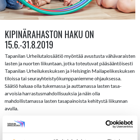
KIPINÄRAHASTON HAKU ON
15.6.-31.8.2019
Tapanilan Urheilutalosäätiö myöntää avustusta vähävaraisten
lasten ja nuorten liikuntaan, jotka toteutuvat pääsääntöisesti
Tapanilan Urheilukeskuksen ja Helsingin Mailapelikeskuksen
tiloissa tai seurayhteistyökumppaniemme ohjauksessa.
Säätiö haluaa olla tukemassa ja auttamassa lasten tasa-
arvoisia harrastusmahdollisuuksia ja näin olla
mahdollistamassa lasten tasapainoista kehitystä liikunnan
avulla.
Haku on kerran vuodessa ja tukea voivat hakea
yksityishenkilöt sekä seurat ja yhteisöt.