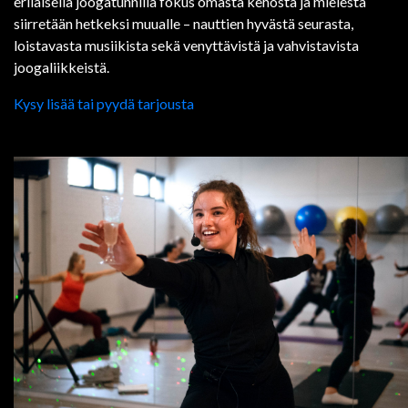
erilaisella joogatunnilla fokus omasta kehosta ja mielestä
siirretään hetkeksi muualle – nauttien hyvästä seurasta,
loistavasta musiikista sekä venyttävistä ja vahvistavista
joogaliikkeistä.
Kysy lisää tai pyydä tarjousta