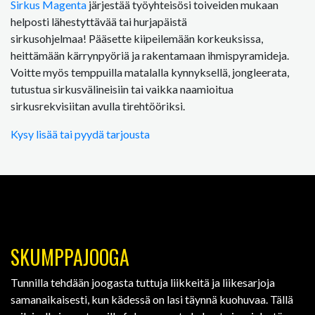
Sirkus Magenta
järjestää työyhteisösi toiveiden mukaan
helposti lähestyttävää tai hurjapäistä
sirkusohjelmaa! Pääsette kiipeilemään korkeuksissa,
heittämään kärrynpyöriä ja rakentamaan ihmispyramideja.
Voitte myös temppuilla matalalla kynnyksellä, jongleerata,
tutustua sirkusvälineisiin tai vaikka naamioitua
sirkusrekvisiitan avulla tirehtööriksi.
Kysy lisää tai pyydä tarjousta
SKUMPPAJOOGA
Tunnilla tehdään joogasta tuttuja liikkeitä ja liikesarjoja
samanaikaisesti, kun kädessä on lasi täynnä kuohuvaa. Tällä