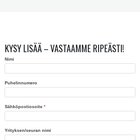
KYSY LISÄÄ – VASTAAMME RIPEÄSTI!
Nimi
Virkistyspäivät
Puhelinnumero
Sähköpostiosoite
*
Yrityksen/seuran nimi