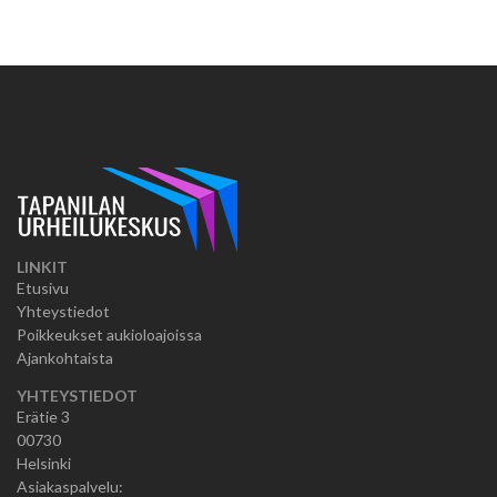
LINKIT
Etusivu
Yhteystiedot
Poikkeukset aukioloajoissa
Ajankohtaista
YHTEYSTIEDOT
Erätie 3
00730
Helsinki
Asiakaspalvelu: