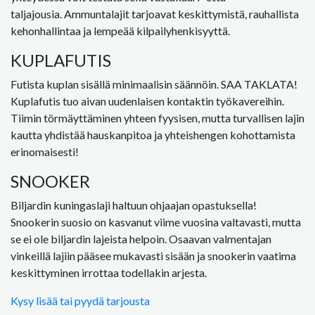
taljajousia. Ammuntalajit tarjoavat keskittymistä, rauhallista
kehonhallintaa ja lempeää kilpailyhenkisyyttä.
KUPLAFUTIS
Futista kuplan sisällä minimaalisin säännöin. SAA TAKLATA!
Kuplafutis tuo aivan uudenlaisen kontaktin työkavereihin.
Tiimin törmäyttäminen yhteen fyysisen, mutta turvallisen lajin
kautta yhdistää hauskanpitoa ja yhteishengen kohottamista
erinomaisesti!
SNOOKER
Biljardin kuningaslaji haltuun ohjaajan opastuksella!
Snookerin suosio on kasvanut viime vuosina valtavasti, mutta
se ei ole biljardin lajeista helpoin. Osaavan valmentajan
vinkeillä lajiin pääsee mukavasti sisään ja snookerin vaatima
keskittyminen irrottaa todellakin arjesta.
Kysy lisää tai pyydä tarjousta