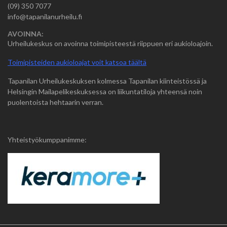
(09) 350 7077
info@tapanilanurheilu.fi
AVOINNA:
Urheilukeskus on avoinna toimipisteestä riippuen eri aukioloajoin.
Toimipisteiden aukioloajat voit katsoa täältä
Tapanilan Urheilukeskuksen kolmessa Tapanilan kiinteistössä ja
Helsingin Mailapelikeskuksessa on liikuntatiloja yhteensä noin
puolentoista hehtaarin verran.
Yhteistyökumppanimme: