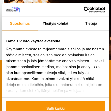
Suostumus
Yksityiskohdat
Tietoja
Tämä sivusto käyttää evästeitä
Käytämme evästeitä tarjoamamme sisällön ja mainosten
räätälöimiseen, sosiaalisen median ominaisuuksien
tukemiseen ja kävijämäärämme analysoimiseen. Lisäksi
jaamme sosiaalisen median, mainosalan ja analytiikka-
alan kumppaneillemme tietoja siitä, miten käytät
sivustoamme. Kumppanimme voivat yhdistää näitä
tietoja muihin tietoihin, joita olet antanut heille tai joita on
RYHMÄLIIKUNNAN UUTUUKSIA:
kerätty, kun olet käyttänyt heidän palvelujaan.
EDGE TE3
Jokaisentasoiselle liikkujalle ensikertalaisesta
Salli kaikki