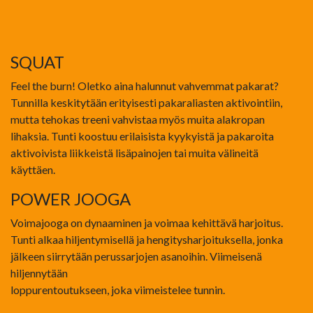
SQUAT
Feel the burn! Oletko aina halunnut vahvemmat pakarat?
Tunnilla keskitytään erityisesti pakaraliasten aktivointiin,
mutta tehokas treeni vahvistaa myös muita alakropan
lihaksia. Tunti koostuu erilaisista kyykyistä ja pakaroita
aktivoivista liikkeistä lisäpainojen tai muita välineitä
käyttäen.
POWER JOOGA
Voimajooga on dynaaminen ja voimaa kehittävä harjoitus.
Tunti alkaa hiljentymisellä ja hengitysharjoituksella, jonka
jälkeen siirrytään perussarjojen asanoihin. Viimeisenä
hiljennytään
loppurentoutukseen, joka viimeistelee tunnin.