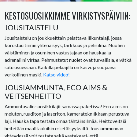
KESTOSUOSIKKIMME VIRKISTYSPÄIVIIN:
JOUSITAISTELU
Jousitaistelu on joukkueittain pelattava liikuntalaji, jossa
korostuu tiimin yhtenäisyys, tarkkuus ja pelisilmä. Nuolien
väistäminen ja osuminen vastustajaan on hauskaa ja
adrenaliini virtaa. Pehmustetut nuolet ovat turvallisia, eivätkä
satu osuessaan. Kaikilla pelaajilla on kasvoja suojaava
verkollinen maski.
Katso video!
JOUSIAMMUNTA, ECO AIMS &
VEITSENHEITTO
Ammuntasalin suosikkilajit samassa paketissa! Eco aims on
meluton, ruuditon ja laseriton, kameratekniikkaan perustuva
laji. Hauska tapa testata omaa tähtäinsilmää. Heittoveitsiä
heitetään maalitauluihin eri etäisyyksiltä. Jousiammunnan
yhteydessä voit testata sekä vastakaari- että