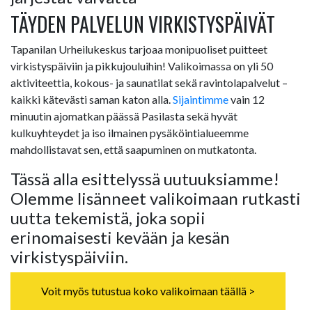
TÄYDEN PALVELUN VIRKISTYSPÄIVÄT
Tapanilan Urheilukeskus tarjoaa monipuoliset puitteet
virkistyspäiviin ja pikkujouluihin! Valikoimassa on yli 50
aktiviteettia, kokous- ja saunatilat sekä ravintolapalvelut –
kaikki kätevästi saman katon alla.
Sijaintimme
vain 12
minuutin ajomatkan päässä Pasilasta sekä hyvät
kulkuyhteydet ja iso ilmainen pysäköintialueemme
mahdollistavat sen, että saapuminen on mutkatonta.
Tässä alla esittelyssä uutuuksiamme!
Olemme lisänneet valikoimaan rutkasti
uutta tekemistä, joka sopii
erinomaisesti kevään ja kesän
virkistyspäiviin.
Voit myös tutustua koko valikoimaan täällä >