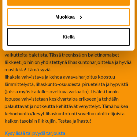
aktiiviurheilijaan. EDGEssä keskitytään kehon hyvinvointia
tukeviin voima-, tasapaino- ja liikkuvuusharjoituksiin. Tunnilla
käytetään digitaalista TE3-harjoituskeppiä, joka ohjaa
Muokkaa
liikeratoja ja tasoittaa kehon puolieroja värinäohjauksella.
PLIÈ
Kiellä
Plié on tanssillinen kuntobalettitunti, joka on saanut
vaikutteita baletista. Tässä treenissä on baletinomaiset
liikkeet, joihin on yhdistettynä lihaskuntoharjoittelua ja hyvää
musiikkia! Tämä syviä
lihaksia vahvistava ja kehoa avaava harjoitus koostuu
lämmittelystä, lihaskunto-osuudesta, pirueteista ja hypyistä
(joissa myös kaikille soveltuva variaatio). Lisäksi tunnin
lopussa vahvistetaan keskivartaloa erikseen ja tehdään
palauttavat ja notkeutta kehittävät venyttelyt. Tämä huikea
kehonhuolto/kevyt lihaskuntotunti soveltuu aloittelijoista
kaiken tasoisiin liikkujiin. Testaa ja ihastu!
Kysy lisää tai pyydä tarjousta