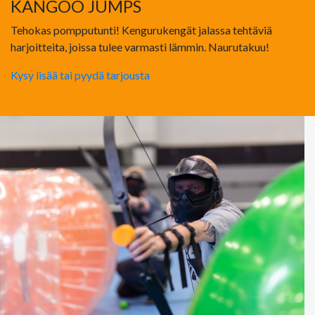
KANGOO JUMPS
Tehokas pompputunti! Kengurukengät jalassa tehtäviä
harjoitteita, joissa tulee varmasti lämmin. Naurutakuu!
Kysy lisää tai pyydä tarjousta